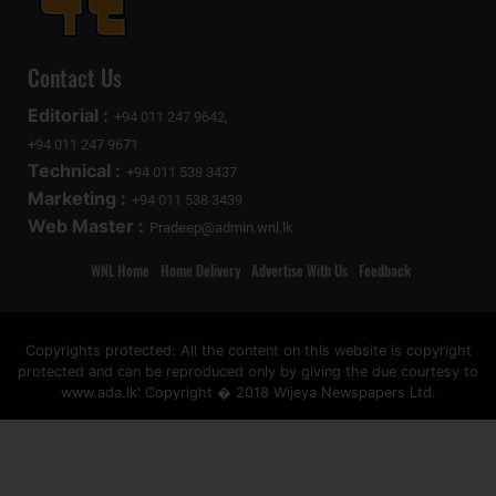
Contact Us
Editorial :
+94 011 247 9642,
+94 011 247 9671
Technical :
+94 011 538 3437
Marketing :
+94 011 538 3439
Web Master :
Pradeep@admin.wnl.lk
WNL Home
Home Delivery
Advertise With Us
Feedback
Copyrights protected: All the content on this website is copyright
protected and can be reproduced only by giving the due courtesy to
www.ada.lk' Copyright � 2018 Wijeya Newspapers Ltd.
ad space