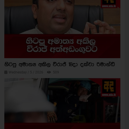
හිටපු අමාත්‍ය අකිල විරාජ් 18දා දක්වා රිමාන්ඩ්
Wednesday / 5 / 2026
509