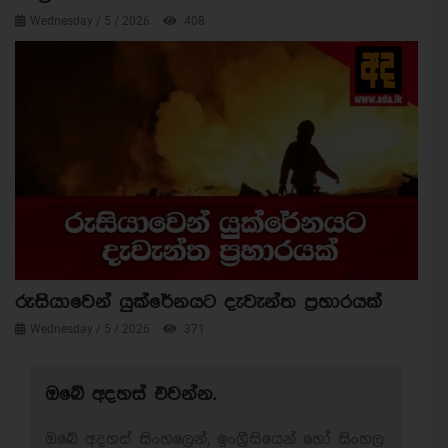
Wednesday / 5 / 2026
408
රුසියාවෙන් යුක්රේනයට දැවැන්ත ප්‍රහාරයක්
Wednesday / 5 / 2026
371
ඔබේ අදහස් එවන්න.
ඔබේ අදහස් සිංහලෙන්, ඉංග්‍රීසියෙන් හෝ සිංහල