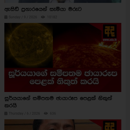
ඇසිඩ් ප්‍රහාරයෙන් සැමියා මරුට
Sunday / 9 / 2026
10182
සූර්යයාගේ සමීපතම ඡායාරූප පෙළක් නිකුත්
කරයි
Thursday / 6 / 2026
636