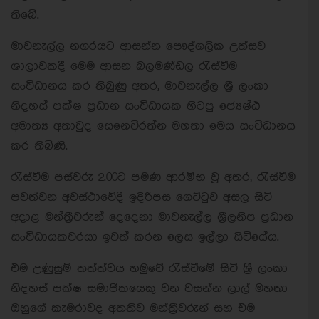
තිබේ.
මාවනැල්ල නගරයට ආසන්න පෞද්ගලික උත්සව
ශාලාවකදී මෙම ආසන බලමණ්ඩල රැස්වීම
සංවිධානය කර තිබුණු අතර, මාවනැල්ල ශ‍්‍රී ලංකා
නිදහස් පක්ෂ ප‍්‍රධාන සංවිධායක හිටපු ජ්‍යෙෂ්ඨ
අමාත්‍ය අතාවුද සෙනෙවිරත්න මහතා මෙය සංවිධානය
කර තිබිණි.
රැස්වීම පස්වරු 2.00ට පමණ ආරම්භ වූ අතර, රැස්වීම
පවත්වන අවස්ථාවේදී ඉදිරිපස ගෙට්ටුව අසල සිටි
අදාළ මන්ත‍්‍රීවරුන් දෙදෙනා මාවනැල්ල ශ‍්‍රීලනිප ප‍්‍රධාන
සංවිධායකවරයා ඉවත් කරන ලෙස ඉල්ලා සිටියේය.
එම උණුසුම් තත්ත්වය හමුවේ රැස්වීමේ සිටි ශ්‍රී ලංකා
නිදහස් පක්ෂ සමාජිකයෙකු වන වසන්න ලාල් මහතා
ඔහුගේ කැමරාවද අතතිව මන්ත‍්‍රීවරුන් සහ එම