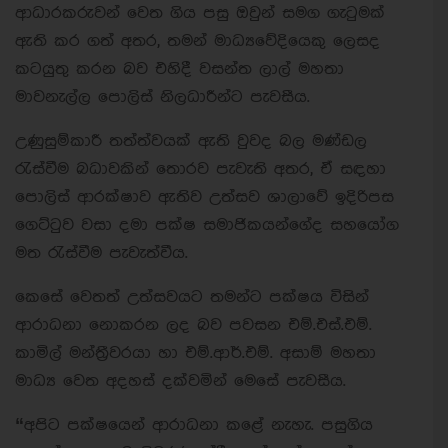
ආධාරකරුවන් වෙත ගිය පසු ඔවුන් සමග ගැටුමක්
ඇති කර ගත් අතර, තමන් මාධ්‍යවේදියෙකු ලෙසද
කටයුතු කරන බව එහිදී වසන්ත ලාල් මහතා
මාවනැල්ල පොලිස් නිලධාරීන්ට පැවසීය.
උණුසුම්කාරී තත්ත්වයක් ඇති වුවද බල මණ්ඩල
රැස්වීම බධාවකින් තොරව පැවැති අතර, ඒ සඳහා
පොලිස් ආරක්ෂාව ඇතිව උත්සව ශාලාවේ ඉදිරිපස
ගෙට්ටුව වසා දමා පක්ෂ සමාජිකයන්ගේද සහයෝග
මත රැස්වීම පැවැත්වීය.
කෙසේ වෙතත් උත්සවයට තමන්ට පක්ෂය විසින්
ආරාධනා නොකරන ලද බව පවසන එම්.එස්.එම්.
කාමිල් මන්ත‍්‍රීවරයා හා එම්.ආර්.එම්. අසාම් මහතා
මාධ්‍ය වෙත අදහස් දක්වමින් මෙසේ පැවසීය.
“
අපිට පක්ෂයෙන් ආරාධනා කළේ නැහැ. පසුගිය