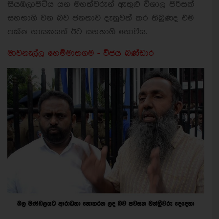
සියඹලාපිටිය යන මහත්වරුන් ඇතුළු විශාල පිරිසක්
සහභාගි වන බව ජනතාව දැනුවත් කර තිබුණද එම
පක්ෂ නායකයන් ඊට සහභාගි නොවීය.
මාවනැල්ල හෙම්මාතගම - විජය බණ්ඩාර