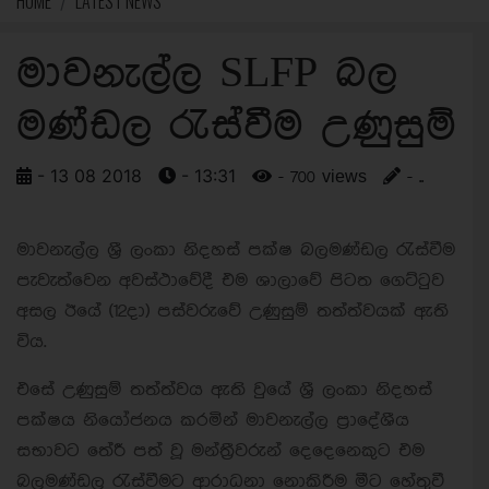
HOME
LATEST NEWS
මාවනැල්ල SLFP බල
මණ්ඩල රැස්වීම උණුසුම්
- 13 08 2018
- 13:31
- 700 views
- ..
මාවනැල්ල ශ‍්‍රී ලංකා නිදහස් පක්ෂ බලමණ්ඩල රැස්වීම
පැවැත්වෙන අවස්ථාවේදී එම ශාලාවේ පිටත ගෙට්ටුව
අසල ඊයේ (12දා) පස්වරුවේ උණුසුම් තත්ත්වයක් ඇති
විය.
එසේ උණුසුම් තත්ත්වය ඇති වුයේ ශ‍්‍රී ලංකා නිදහස්
පක්ෂය නියෝජනය කරමින් මාවනැල්ල ප‍්‍රාදේශීය
සභාවට තේරී පත් වූ මන්ත‍්‍රීවරුන් දෙදෙනෙකුට එම
බලමණ්ඩල රැස්වීමට ආරාධනා නොකිරීම මීට හේතුවී