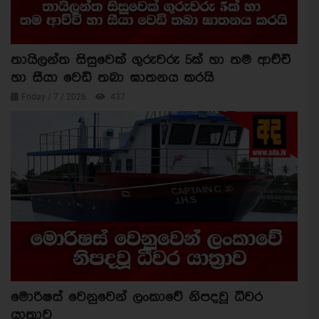
තායිලන්ත සිසුවෙක් ගුරුවරු 5ක් හා තම ආච්චි
හා සීයා වෙඩි තබා ඝාතනය කරයි
Friday / 7 / 2026
437
මොරිෂස් වෙනුවෙන් ලංකාවේ නිපදවූ ධීවර
යාත්‍රාව