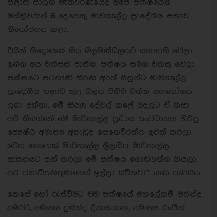
පළාත් පාලන මැතිවරණයේදී අපේ පක්ෂයෙන්
මන්ත‍්‍රීවරුන්
5
දෙනෙකු මාවනැල්ල ප‍්‍රාදේශීය සභාව
නියෝජනය කළා.
එයින් තිදෙනෙක් ඔය බලමණ්ඩලයට සහභාගි වේලා
ඉන්න අය එක්සත් ජාතික පක්ෂය සමග එකතු වේලා
පක්ෂයට පටහැණි තීරණ අරන් ඔහුන්ට මාවනැල්ල
ප‍්‍රාදේශීය සභාව තුළ බලය පිහිට වන්න සහයෝගය
ලබා දුන්නා. මේ සියලු දේවල් කළේ මුදලට ඒ නිසා
අපි කියන්නේ මේ මාවනැල්ල ප‍්‍රධාන සංවිධායක හිටපු
ජ්‍යෙෂ්ඨ අමාත්‍ය අතාවුද සෙනෙවිරත්න ඉවත් කරලා
වෙන කෙනෙක් මාවනැල්ල ශ‍්‍රීලනිප මාවනැල්ල
ආසනයට පත් කරලා මේ පක්ෂය ගොඩගන්න කියලා,
අපි ජනාධිපතිතුමාගෙන් ඉල්ලා සිටිනවා
”
යැයි පැවසීය.
කෙසේ හෝ රැස්වීමට එම පක්ෂයේ මහලේකම් මහින්ද
අමරවී, අමාත්‍ය දුමින්ද දිසානායක, අමාත්‍ය රංජිත්