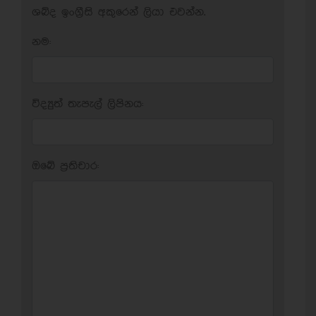
ශබ්ද ඉංග්‍රීසි අකුරෙන් ලියා එවන්න.
නම:
විද්‍යුත් තැපැල් ලිපිනය:
ඔබේ ප‍්‍රතිචාර: