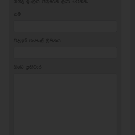
ශබ්ද ඉංග්‍රීසි අකුරෙන් ලියා එවන්න.
නම:
විද්‍යුත් තැපැල් ලිපිනය:
ඔබේ ප‍්‍රතිචාර: