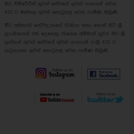
සිට එමිරේට්ස් ගුවන් සේවයේ ගුවන් යානයක් සවස
4.20 ට මත්තල ගුවන් තොටුපළ වෙත පැමිණ තිබුණි.
මීට අමතරව ජෝර්දානයේ රැකියා සහා ගොස් සිටි ශ්‍රී
ලාංකිකයන් 285 දෙනෙකු රැගෙන අම්මාන් නුවර සිට ශ්‍රී
ලන්කන් ගුවන් සේවයේ ගුවන් යානයක් රාත්‍රී 10.10 ට
කටුනායක ගුවන් තොටුපළ වෙත පැමිණ තිබුණි.