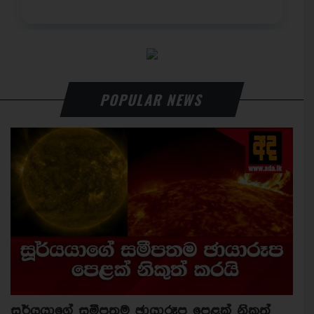
POPULAR NEWS
සූර්යයාගේ සමීපතම ඡායාරූප පෙළක් නිකුත්