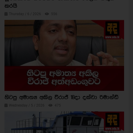
කරයි
Thursday / 6 / 2026
556
හිටපු අමාත්‍ය අකිල විරාජ් 18දා දක්වා රිමාන්ඩ්
Wednesday / 5 / 2026
475