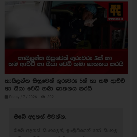
තායිලන්ත සිසුවෙක් ගුරුවරු 5ක් හා තම ආච්චි
හා සීයා වෙඩි තබා ඝාතනය කරයි
Friday / 7 / 2026
302
ඔබේ අදහස් එවන්න.
ඔබේ අදහස් සිංහලෙන්, ඉංග්‍රීසියෙන් හෝ සිංහල