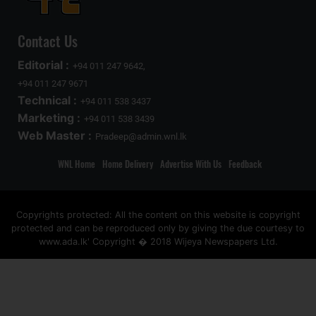
Contact Us
Editorial :
+94 011 247 9642,
+94 011 247 9671
Technical :
+94 011 538 3437
Marketing :
+94 011 538 3439
Web Master :
Pradeep@admin.wnl.lk
WNL Home
Home Delivery
Advertise With Us
Feedback
Copyrights protected: All the content on this website is copyright
protected and can be reproduced only by giving the due courtesy to
www.ada.lk' Copyright � 2018 Wijeya Newspapers Ltd.
ad space