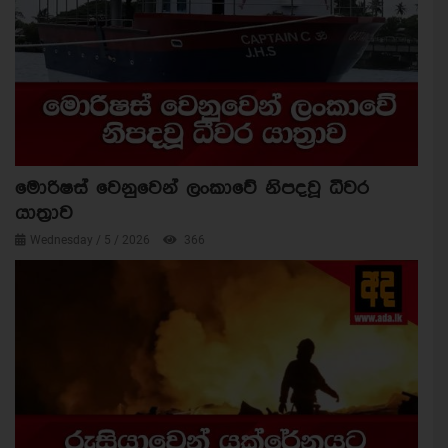
මොරිෂස් වෙනුවෙන් ලංකාවේ නිපදවූ ධීවර
යාත්‍රාව
Wednesday / 5 / 2026
366