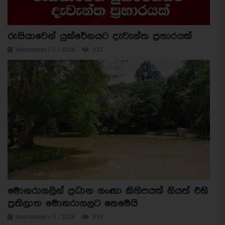
රුසියාවෙන් යුක්රේනයට දැවැන්ත ප්‍රහාරයක්
Wednesday / 5 / 2026
332
මොනරාගලින් ප්‍රධාන ගංඟා කිහිපයක් ගියත් එහි
ප්‍රතිලාභ මොනරාගලට නෙමෙයි
Wednesday / 5 / 2026
319