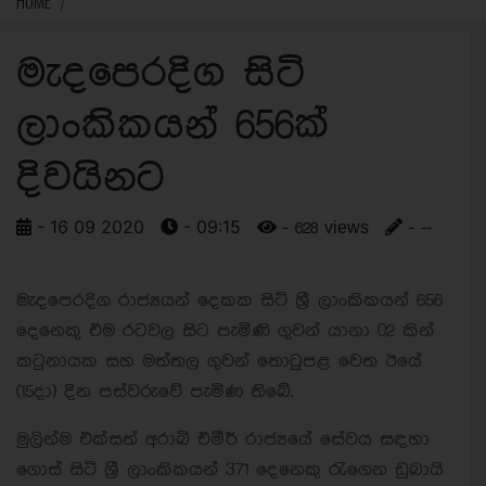
HOME
මැදපෙරදිග සිටි
ලාංකිකයන් 656ක්
දිවයිනට
- 16 09 2020
- 09:15
- 628 views
- --
මැදපෙරදිග රාජ්‍යයන් දෙකක සිටි ශ්‍රී ලාංකිකයන් 656
දෙනෙකු එම රටවල සිට පැමිණි ගුවන් යානා 02 කින්
කටුනායක සහ මත්තල ගුවන් තොටුපළ වෙත ඊයේ
(15දා) දින පස්වරුවේ පැමිණ තිබේ.
මුලින්ම එක්සත් අරාබි එමීර් රාජ්‍යයේ සේවය සඳහා
ගොස් සිටි ශ්‍රී ලාංකිකයන් 371 දෙනෙකු රැගෙන ඩුබායි