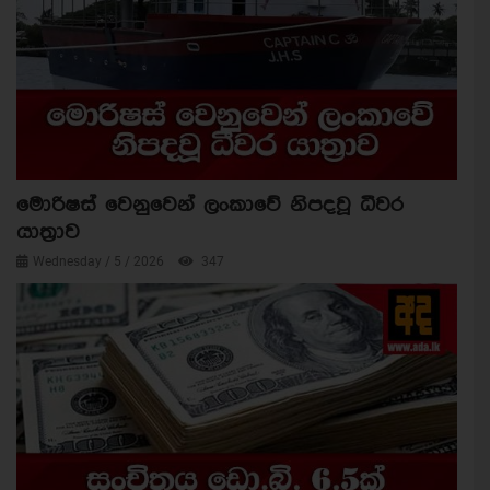
මොරිෂස් වෙනුවෙන් ලංකාවේ නිපදවූ ධීවර
යාත්‍රාව
Wednesday / 5 / 2026
347