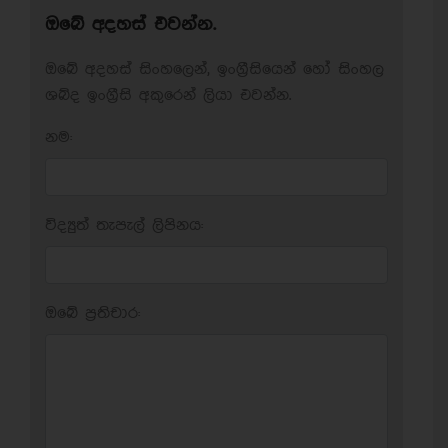
ඔබේ අදහස් එවන්න.
ඔබේ අදහස් සිංහලෙන්, ඉංග්‍රීසියෙන් හෝ සිංහල
ශබ්ද ඉංග්‍රීසි අකුරෙන් ලියා එවන්න.
නම:
විද්‍යුත් තැපැල් ලිපිනය:
ඔබේ ප‍්‍රතිචාර: