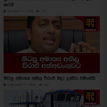
කරයි
Thursday / 6 / 2026
528
හිටපු අමාත්‍ය අකිල විරාජ් 18දා දක්වා රිමාන්ඩ්
Wednesday / 5 / 2026
461