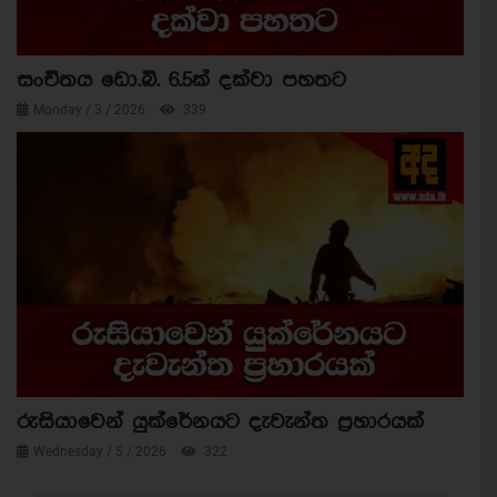
සංචිතය ඩො.බි. 6.5ක් දක්වා පහතට
Monday / 3 / 2026
339
රුසියාවෙන් යුක්රේනයට දැවැන්ත ප්‍රහාරයක්
Wednesday / 5 / 2026
322