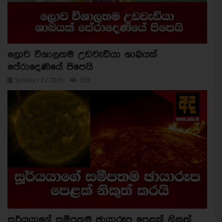
ලොව විශාලතම උඩවැඩියා ශාඛයක්
පේරාදෙණියේ පිපෙයි
Sunday / 2 / 2026
556
සූර්යයාගේ සමීපතම ඡායාරූප පෙළක් නිකුත්