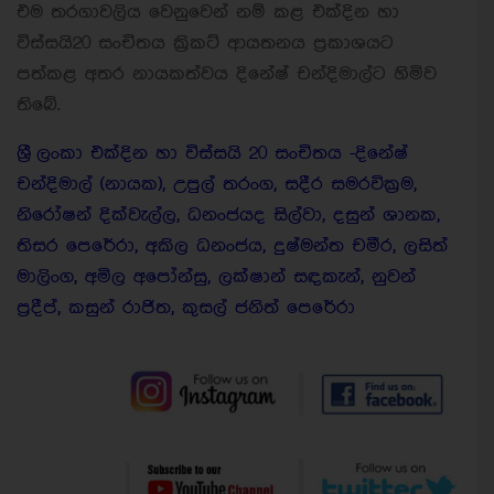
එම තරගාවලිය වෙනුවෙන් නම් කළ එක්දින හා
විස්සයි20 සංචිතය ක්‍රිකට් ආයතනය ප්‍රකාශයට
පත්කළ අතර නායකත්වය දිනේෂ් චන්දිමාල්ට හිමිව
තිබේ.
ශ්‍රී ලංකා එක්දින හා විස්සයි 20 සංචිතය -
දිනේෂ්
චන්දිමාල් (නායක), උපුල් තරංග, සදීර සමරවික්‍රම,
නිරෝෂන් දික්වැල්ල, ධනංජයද සිල්වා, දසුන් ශානක,
තිසර පෙරේරා, අකිල ධනංජය, දුෂ්මන්ත චමීර, ලසිත්
මාලිංග, අමිල අපෝන්සු, ලක්ෂාන් සඳකැන්, නුවන්
ප්‍රදීප්, කසුන් රාජිත, කුසල් ජනිත් පෙරේරා