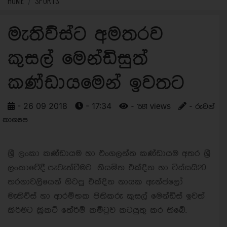
HOME
SPORTS
මැතිව්ස්ට අමතරව
කුසල් මෙන්ඩිසුත්
කණ්ඩායමෙන් ඉවතට
- 26 09 2018
- 17:34
- 1581 views
- රුවන්
කාශ්‍යප
ශ්‍රී ලංකා කණ්ඩායම හා එංගලන්ත කණ්ඩායම අතර ශ්‍රී
ලංකාවේදී පැවැත්වීමට නියමිත එක්දින හා විස්සයි20
තරගාවලියෙන් හිටපු එක්දින නායක ඇන්ජලෝ
මැතිව්ස් හා ආරම්භක පිතිකරු කුසල් මෙන්ඩිස් ඉවත්
කිරීමට ක්‍රිකට් තේරිම් කමිටුව කටයුතු කර තිබේ.