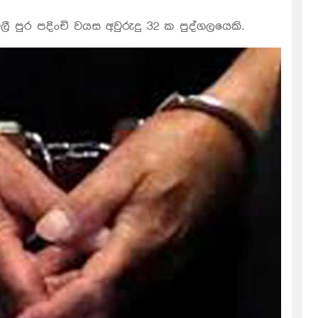
 පුර පදිංචි වයස අවුරුදු 32 ක පුද්ගලයෙකි.