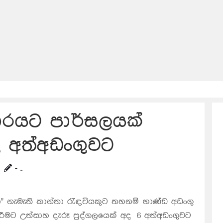
ාරයට පාර්සලයක්
ු අත්අඩංගුවට
- ..
ා" නැමැති කාන්තා රැඳවියකුට තහනම් භාණ්ඩ අඩංගු
ිරීමට උත්සාහ දැරූ පුද්ගලයෙක් අද 6 අත්අඩංගුවට