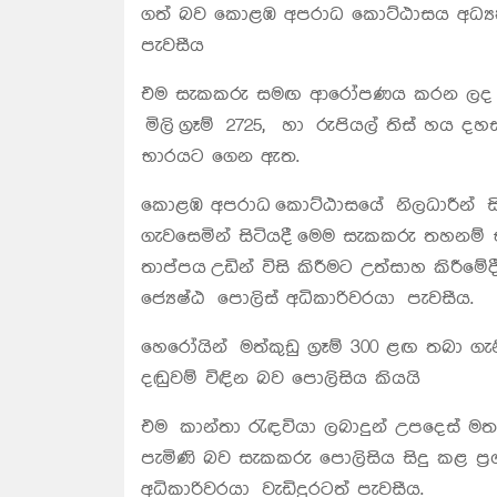
ගත් බව කොළඹ අපරාධ කොට්ඨාසය අධ්‍යක්
පැවසීය
එම සැකකරු සමඟ ආරෝපණය කරන ලද ජංගම
මිලි ග්‍රෑම් 2725, හා රුපියල් තිස් හ
භාරයට ගෙන ඇත.
කොළඹ අපරාධ කොට්ඨාසයේ නිලධාරීන් සි
ගැවසෙමින් සිටියදී මෙම සැකකරු තහනම්
තාප්පය උඩින් විසි කිරීමට උත්සාහ කිරීමේද
ජ්‍යෙෂ්ඨ පොලිස් අධිකාරිවරයා පැවසීය.
හෙරෝයින් මත්කුඩු ග්‍රෑම් 300 ළඟ තබා 
දඬුවම් විඳින බව පොලිසිය කියයි
එම කාන්තා රැඳවියා ලබාදුන් උපදෙස් මත
පැමිණි බව සැකකරු පොලිසිය සිදු කළ ප්‍
අධිකාරිවරයා වැඩිදුරටත් පැවසීය.