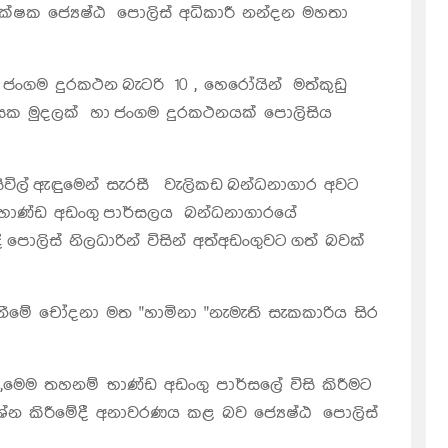
ෂක ජ්‍යෙෂ්ඨ පොලිස් අධිකාරී නන්දන මහතා
 දුරකථන බැටරි 10 , හෙරෝයින් මත්කුඩු
ය දහසක මුදලක් හා ජංගම දුරකථනයක් පොලිසිය
විල් ඇඳුමෙන් සැරසී වැලිකඩ බන්ධනාගාර අවට
 භාණ්ඩ අඩංගු පාර්සලය බන්ධනාගාරයේ
ී පොලිස් නිලධාරින් විසින් අත්අඩංගුවට ගත් බවක්
ගැනීමේ චෝදනා මත "හාමිනා "නැමැති සැකකාරිය සිර
,මෙම තහනම් භාණ්ඩ අඩංගු පාර්සලේ විසි කිරීමට
රශ්න කිරීමේදී අනාවරණය කළ බව ජ්‍යෙෂ්ඨ පොලිස්