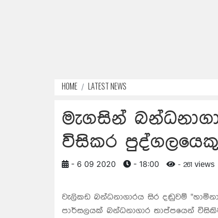
HOME
LATEST NEWS
මැගසින් බන්ධනාග
විසිකර පුද්ගලයෙක
- 6 09 2020
- 18:00
- 261 views
වැලිකඩ බන්ධනාගාරය සිර දඬුවම් "හාමින
පාර්සලයක් බන්ධනාගාර තාප්පයෙන් විසික