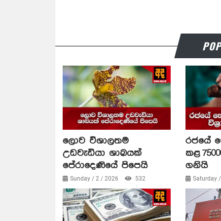
POP
ලොව විශාලතම
රජයේ 
උඩවැඩියා ශාඛයක්
කළ 75000
පේරාදෙණියේ පිපෙයි
ගනියි
Sunday / 2 / 2026
532
Saturday 