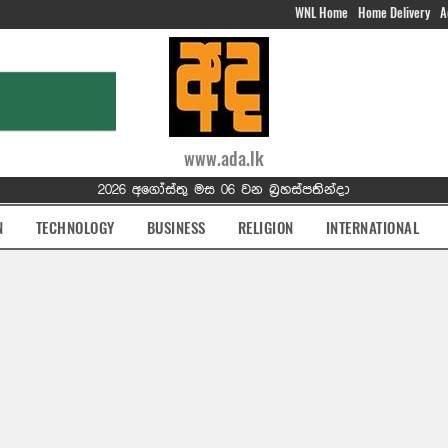
WNL Home
Home Delivery
A
www.ada.lk
2026 අගෝස්තු මස 06 වන බ්‍රහස්පතින්දා
N
TECHNOLOGY
BUSINESS
RELIGION
INTERNATIONAL