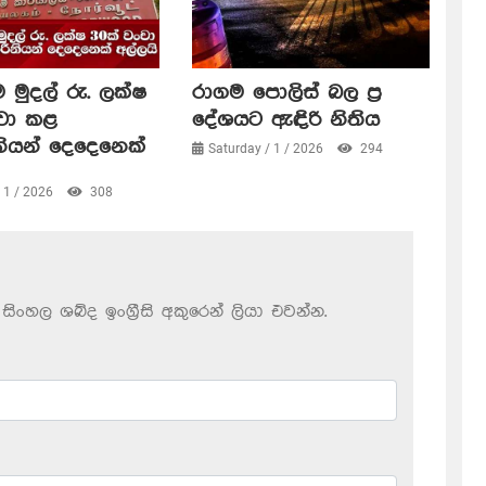
 මුදල් රු. ලක්ෂ
රාගම පොලිස් බල ප්‍ර
ංචා කළ
දේශයට ඇඳිරි නිතිය
නියන් දෙදෙනෙක්
Saturday / 1 / 2026
294
/ 1 / 2026
308
සිංහල ශබ්ද ඉංග්‍රීසි අකුරෙන් ලියා එවන්න.