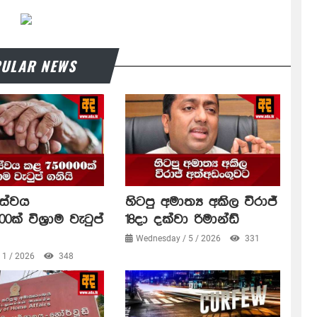
ULAR NEWS
සේවය
හිටපු අමාත්‍ය අකිල විරාජ්
0ක් විශ්‍රාම වැටුප්
18දා දක්වා රිමාන්ඩ්
Wednesday / 5 / 2026
331
/ 1 / 2026
348