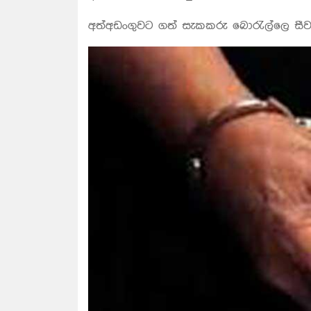
අත්අඩංගුවට ගත් සැකකරු බොරැල්ලෙ සීවලී