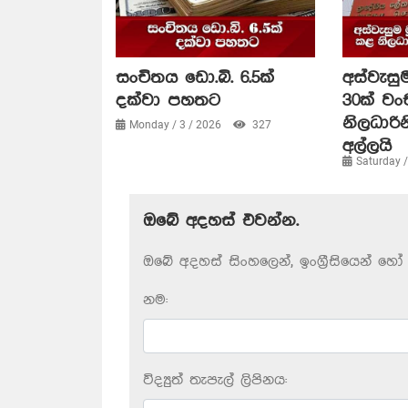
සංචිතය ඩො.බි. 6.5ක්
අස්වැසුම
දක්වා පහතට
30ක් ව
නිලධාරි
Monday / 3 / 2026
327
අල්ලයි
Saturday 
ඔබේ අදහස් එවන්න.
ඔබේ අදහස් සිංහලෙන්, ඉංග්‍රීසියෙන් හෝ 
නම:
විද්‍යුත් තැපැල් ලිපිනය: