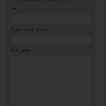
නම:
විද්‍යුත් තැපැල් ලිපිනය:
ඔබේ ප‍්‍රතිචාර: