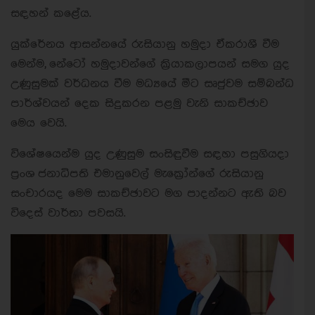
සඳහන් කළේය.
යුක්රේනය ආසන්නයේ රුසියානු හමුදා ඒකරාශී වීම
මෙන්ම, නේටෝ හමුදාවන්ගේ ක්‍රියාකලාපයන් සමග යුද
උණුසුමක් වර්ධනය වීම මධ්‍යයේ මීට සෘජුවම සම්බන්ධ
පාර්ශ්වයන් දෙක සිදුකරන පළමු වැනි සාකච්ඡාව
මෙය වෙයි.
විශේෂයෙන්ම යුද උණුසුම සංසිඳුවීම සඳහා පසුගියදා
ප්‍රංශ ජනාධිපති එමානුවෙල් මැක්‍රෝන්ගේ රුසියානු
සංචාරයද මෙම සාකච්ඡාවට මග පාදන්නට ඇති බව
විදෙස් වාර්තා පවසයි.