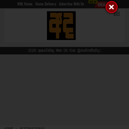
WNL Home
Home Delivery
Advertise With Us
2026 අගෝස්තු මස 06 වන බ්‍රහස්පතින්දා