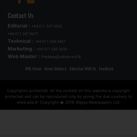
Contact Us
Editorial :
+94 011 247 9642,
+94 011 247 9671
Technical :
+94 011 538 3437
Marketing :
+94 011 538 3439
Web Master :
Pradeep@admin.wnl.lk
WNL Home
Home Delivery
Advertise With Us
Feedback
Copyrights protected: All the content on this website is copyright
protected and can be reproduced only by giving the due courtesy to
www.ada.lk' Copyright � 2018 Wijeya Newspapers Ltd.
ad space