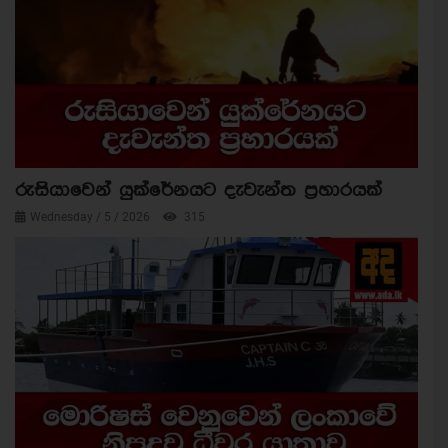
රුසියාවෙන් යුක්රේනයට දැවැන්ත ප්‍රහාරයක්
Wednesday / 5 / 2026
315