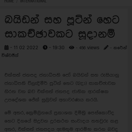
HOME
INTERNATIONAL
බයිඩන් සහ පූටින් හෙට
සාකච්ඡාවකට සූදානම්
- 11 02 2022
- 19:30
- 456 views
- නරේන්
විශ්වජීත්
එක්සත් ජනපද ජනාධිපති ජෝ බයිඩන් සහ රුසියානු
ජනාධිපති ව්ලැදිමීර් පූටින් හෙට (12දා) සාකච්ඡාවක
නිරත වන බව එක්සත් ජනපද ජාතික ආරක්ෂක
උපදේශක ජේක් සුලිවන් අනාවරණය කරයි.
මේ අතර, ක්‍රෙම්ලිනයේ ප්‍රකාශක දිමිත්‍රි පෙස්කොව්ද
හෙට දිනයේ සිදුවන දුරකථන සංවාදය තහවුරු කළ
අතර, එක්සත් ජනපදය ඇමතුම ආරම්භ කරන බවද