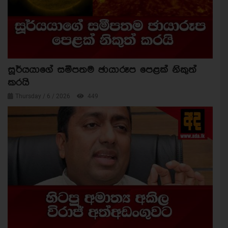
සූර්යයාගේ සමීපතම ඡායාරූප පෙළක් නිකුත්
කරයි
Thursday / 6 / 2026
449