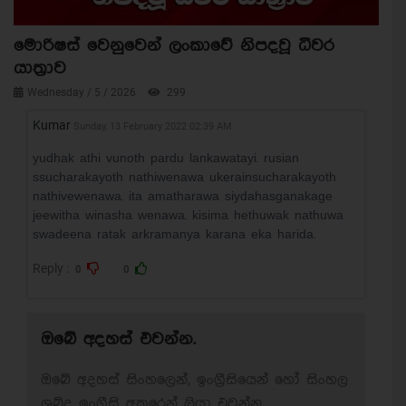
මොරිෂස් වෙනුවෙන් ලංකාවේ නිපදවූ ධීවර
යාත්‍රාව
Wednesday / 5 / 2026
299
Kumar
Sunday, 13 February 2022 02:39 AM
yudhak athi vunoth pardu lankawatayi. rusian
ssucharakayoth nathiwenawa ukerainsucharakayoth
nathivewenawa. ita amatharawa siydahasganakage
jeewitha winasha wenawa. kisima hethuwak nathuwa
swadeena ratak arkramanya karana eka harida.
Reply :
0
0
ඔබේ අදහස් එවන්න.
ඔබේ අදහස් සිංහලෙන්, ඉංග්‍රීසියෙන් හෝ සිංහල
ශබ්ද ඉංග්‍රීසි අකුරෙන් ලියා එවන්න.