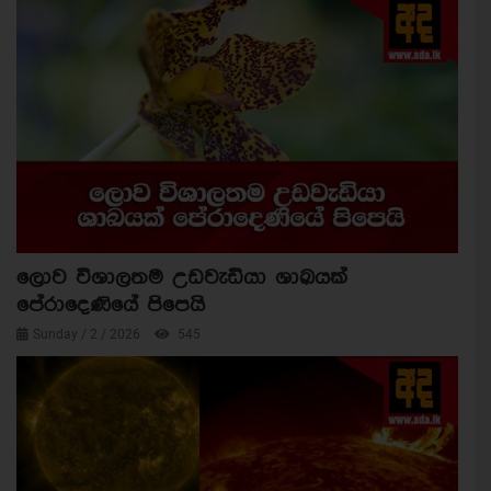
ලොව විශාලතම උඩවැඩියා ශාඛයක්
පේරාදෙණියේ පිපෙයි
Sunday / 2 / 2026
545