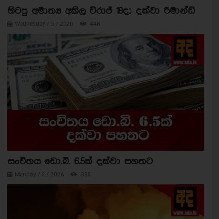
හිටපු අමාත්‍ය අකිල විරාජ් 18දා දක්වා රිමාන්ඩ්
Wednesday / 5 / 2026
448
සංචිතය ඩො.බි. 6.5ක් දක්වා පහතට
Monday / 3 / 2026
336