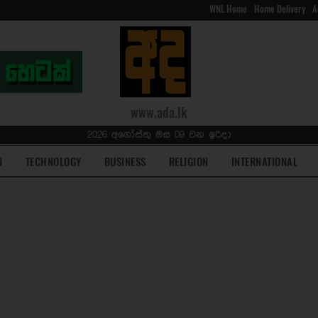
WNL Home
Home Delivery
A
www.ada.lk
2026 අගෝස්තු මස 09 වන ඉරිදා
N
TECHNOLOGY
BUSINESS
RELIGION
INTERNATIONAL