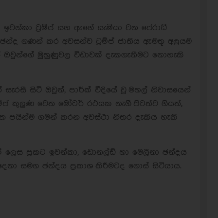
 ඉවන්කා ට්‍රම්ප් සහ ඇගේ සැමියා වන ජෙරාඩ්
 ඡන්ද ගණන් කර අවසන්ව ට්‍රම්ප් ජාතිය ඇමතූ අලුයම
් ඔවුන්ගේ මුහුණුවල විඩාවක් දැකගැනීමට නොහැකි
සැරසී සිටි ඔවුන්, පාර්ක් වීදියේ වූ මහල් නිවාසයෙන්
රම්ප් කුලුණ වෙත මෝටර් රථයක නැගී පිටත්ව ගියත්,
 පයින්ම ගමන් කරන අවස්ථා නිතර දැකිය හැකි
් ලෙස ප්‍රකට ඉවන්කා, ඩොනල්ඩ් හා මෙලීනා ඡන්දය
ෙදෙනා සමග ඡන්දය ප්‍රකාශ කිරීමටද ගොස් සිටියාය.