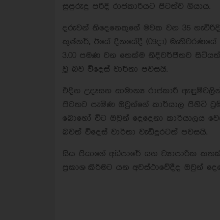
සුපුරුදු පරිදි රාජකාරියට පිටත්ව ගියාය.
දරුවන් තිදෙනෙකුගේ මවක වන 35 හැවිරිදි
කුෂ්නර්, ඊයේ දිනයේදී (09දා) මැතිවරණයේ
3.00 පමණ වන තෙක්ම නිදිවර්ජිතව සිටියත
වූ බව විදෙස් වාර්තා පවසයි.
එදින උදෑසන සාමාන්‍ය රාජකාරී ඇඳුම්වලින් 
පිටතට පැමිණ ඔවුන්ගේ කාර්යාල පිහිටි ට්‍
බොහෝ විට ඔවුන් දෙදෙනා කාර්යාලය වෙත
බවත් විදෙස් වාර්තා වැඩිදුරටත් පවසයි.
සිය පියාගේ අඩිපාරේ යන ව්‍යාපාරික කතක
ප්‍රකාශ කිරීමට යන අවස්ථාවේදීද ඔවුන් ද