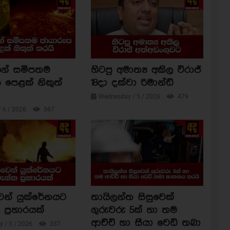
ාගේ සමීපතම
හිටපු අමාත්‍ය අකිල විරාජ්
 පෙළක් නිකුත්
18දා දක්වා රිමාන්ඩ්
Wednesday / 5 / 2026
479
/ 6 / 2026
567
ෙන් යුක්රේනයට
තායිලන්ත සිසුවෙක්
ප්‍රහාරයක්
ගුරුවරු 5ක් හා තම
ආච්චි හා සීයා වෙඩි තබා
 / 5 / 2026
337