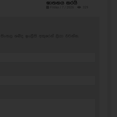
ඝාතනය කරයි
Friday / 7 / 2026
329
සිංහල ශබ්ද ඉංග්‍රීසි අකුරෙන් ලියා එවන්න.