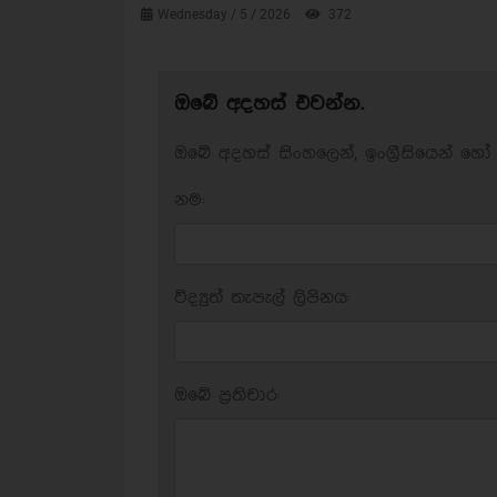
Wednesday / 5 / 2026
372
ඔබේ අදහස් එවන්න.
ඔබේ අදහස් සිංහලෙන්, ඉංග්‍රීසියෙන් හෝ 
නම:
විද්‍යුත් තැපැල් ලිපිනය:
ඔබේ ප‍්‍රතිචාර: