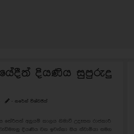
ේදීත් දියණිය සුපුරුදු
s
- නරේන් විශ්වජිත්
 තේරීපත් අලුයම් කාලය නිමාවී උදෑසන රාජකාරී
 වැඩිමහලු දියණිය වන ඉවන්කා සිය ස්වාමියා සමග