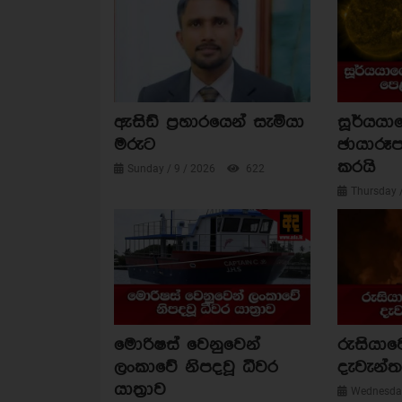
ඇසිඩ් ප්‍රහාරයෙන් සැමියා
සූර්යය
මරුට
ඡායාරූප
කරයි
Sunday / 9 / 2026
622
Thursday 
මොරිෂස් වෙනුවෙන්
රුසියාව
ලංකාවේ නිපදවූ ධීවර
දැවැන්ත 
යාත්‍රාව
Wednesday