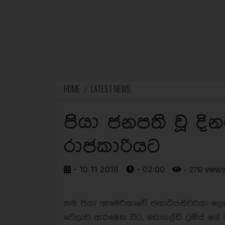
HOME
LATEST NEWS
පියා ජනපති වූ දිනය
රාජකාරියට
- 10 11 2016
- 02:00
- 2719 view
තම පියා ඇමෙරිකාවේ ජනාධිපතිවරයා ලෙස
වේලාව ඇරඹෙන විට, ඩොනල්ඩ් ට්‍රම්ප් ගේ