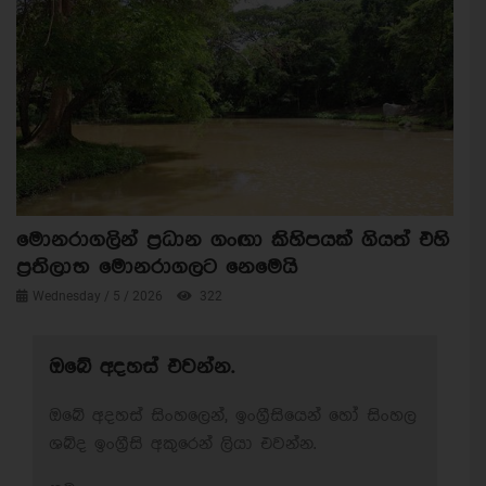
මොනරාගලින් ප්‍රධාන ගංඟා කිහිපයක් ගියත් එහි
ප්‍රතිලාභ මොනරාගලට නෙමෙයි
Wednesday / 5 / 2026
322
ඔබේ අදහස් එවන්න.
ඔබේ අදහස් සිංහලෙන්, ඉංග්‍රීසියෙන් හෝ සිංහල
ශබ්ද ඉංග්‍රීසි අකුරෙන් ලියා එවන්න.