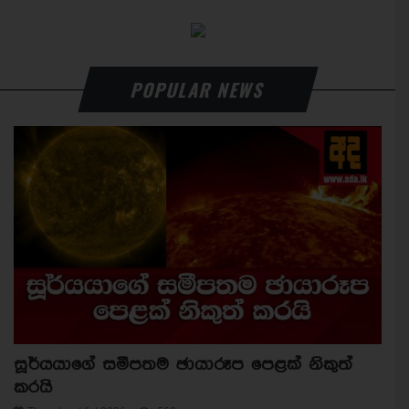
POPULAR NEWS
සූර්යයාගේ සමීපතම ඡායාරූප පෙළක් නිකුත්
කරයි