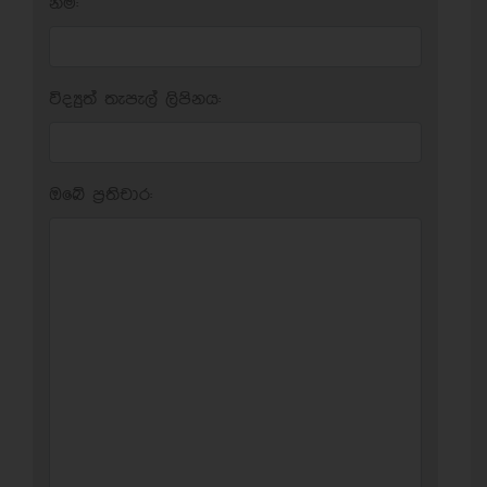
නම:
විද්‍යුත් තැපැල් ලිපිනය:
ඔබේ ප‍්‍රතිචාර: