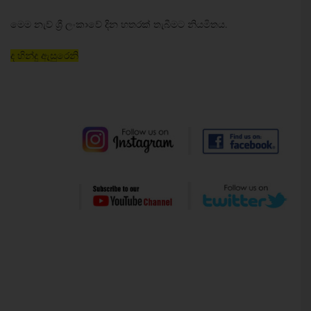
මෙම නැව් ශ්‍රී ලංකාවේ දින හතරක් තැබීමට නියමිතය.
ද හින්දු ඇසුරෙනි