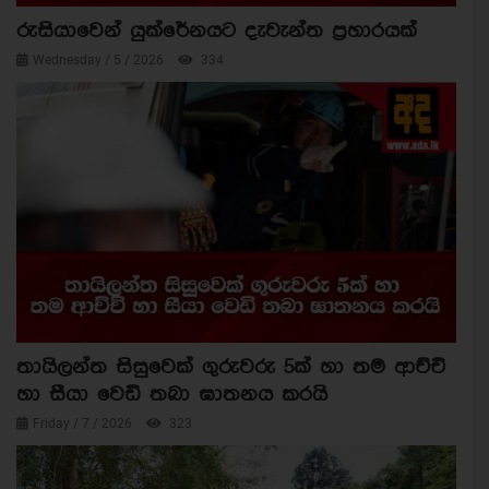
රුසියාවෙන් යුක්රේනයට දැවැන්ත ප්‍රහාරයක්
Wednesday / 5 / 2026
334
තායිලන්ත සිසුවෙක් ගුරුවරු 5ක් හා තම ආච්චි
හා සීයා වෙඩි තබා ඝාතනය කරයි
Friday / 7 / 2026
323