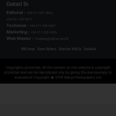
Contact Us
Editorial :
+94 011 247 9642,
+94 011 247 9671
Technical :
+94 011 538 3437
Marketing :
+94 011 538 3439
Web Master :
Pradeep@admin.wnl.lk
WNL Home
Home Delivery
Advertise With Us
Feedback
Copyrights protected: All the content on this website is copyright
protected and can be reproduced only by giving the due courtesy to
www.ada.lk' Copyright � 2018 Wijeya Newspapers Ltd.
ad space