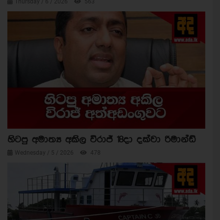
Thursday / 6 / 2026
563
හිටපු අමාත්‍ය අකිල විරාජ් 18දා දක්වා රිමාන්ඩ්
Wednesday / 5 / 2026
478