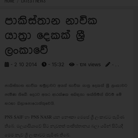
HOME
LATEST NEWS
පාකිස්තාන නාවික
යාත්‍රා දෙකක් ශ්‍රී
ලංකාවේ
- 2 10 2014
- 15:32
- 1014 views
- . .
පාකිස්තාන නාවික හමුදාවට අයත් නාවික යාත්‍ර දෙකක් ශ්‍රී ලංකාවට
පැමිණ තිබේ. දෙරට අතර ආරක්ෂක සබඳතා ශක්තිමත් කිරිම මේ
හරහා බලාපොරොත්තුවෙයි.
PNS SAIF හා PNS NASR යන නෞකා මෙසේ ශ්‍රී ලංකාවට පැමිණ
තිබේ. මලයාසියාවේ සිට නැවතත් පාකිස්තානය බලා යමින් සිටියදී
මෙම නැව් ශ්‍රී ලංකාවට පැමිණ තිබේ.