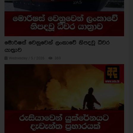
මොරිෂස් වෙනුවෙන් ලංකාවේ නිපදවූ ධීවර
යාත්‍රාව
Wednesday / 5 / 2026
369