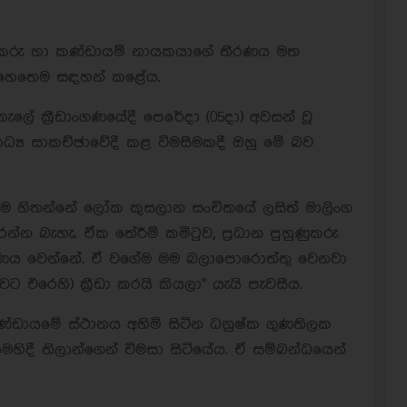
ුහුණුකරු හා කණ්ඩායම් නායකයාගේ තීරණය මත
 හෙතෙම සඳහන් කළේය.
ෙකැලේ ක්‍රීඩාංගණයේදී පෙරේදා (05දා) අවසන් වූ
ධ්‍ය සාකච්ඡාවේදී කළ විමසීමකදී ඔහු මේ බව
, "මම හිතන්නේ ලෝක කුසලාන සංචිතයේ ලසිත් මාලිංග
්න බැහැ. ඒක තේරීම් කමිටුව, ප්‍රධාන පුහුණුකරු
ීරණය වෙන්නේ. ඒ වගේම මම බලාපොරොත්තු වෙනවා
වට එරෙහි) ක්‍රීඩා කරයි කියලා" යැයි පැවසීය.
්ඩායමේ ස්ථානය අහිමි සිටින ධනුෂ්ක ගුණතිලක
හිදී තිලාන්ගෙන් විමසා සිටියේය. ඒ සම්බන්ධයෙන්