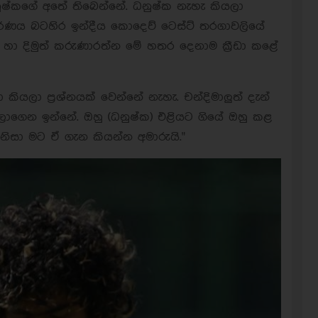
නුෂ්කගේ අතේ තිබෙන්නේ. ධනුෂ්ක නැහැ කියලා
ණය බටහිර ඉන්දීය කොදෙව් ටෙස්ට් තරගාවලියේ
ත් හා දිමුත් කරුණාරත්න මේ හතර දෙනාම ක්‍රීඩා කළේ
 කියලා ප්‍රශ්නයක් වෙන්නේ නැහැ. චන්දිමාලුත් දැන්
ාගෙන ඉන්නේ. ඔහු (ධනුෂ්ක) එළියට ගියේ ඔහු කළ
 නිසා මට ඒ ගැන කියන්න අමාරුයි."