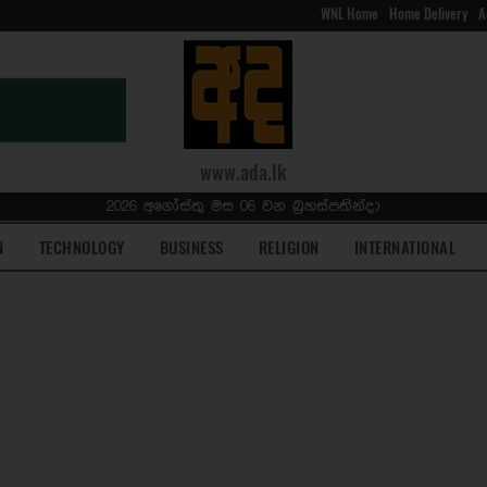
WNL Home
Home Delivery
A
www.ada.lk
2026 අගෝස්තු මස 06 වන බ්‍රහස්පතින්දා
N
TECHNOLOGY
BUSINESS
RELIGION
INTERNATIONAL