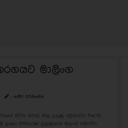
0 තරගයට මාලිංග
- සජීව ධර්මසේන
ිතයේ සිටින බවත්, ඔහු දකුණු අප්‍රිකාවට එරෙහි
ශ්‍රී ලංකා පිතිකරණ පුහුණුකරු තිලාන් සමරවීර