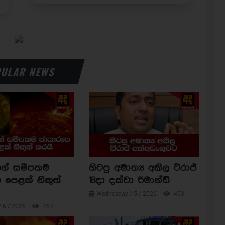
ULAR NEWS
ාගේ සමීපතම
හිටපු අමාත්‍ය අකිල විරාජ්
 පෙළක් නිකුත්
18දා දක්වා රිමාන්ඩ්
Wednesday / 5 / 2026
453
/ 6 / 2026
467