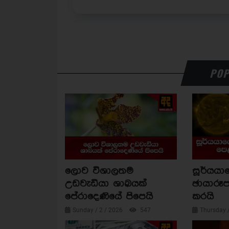
POP
ලොව විශාලතම
සූර්යය
උඩවැඩියා ශාඛයක්
ඡායාරූප
පේරාදෙණියේ පිපෙයි
කරයි
Sunday / 2 / 2026
547
Thursday 