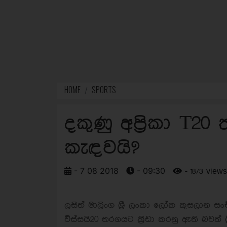
HOME
SPORTS
දකුණු අප්‍රිකා T2
කැඳවයි?
- 7 08 2018
- 09:30
- 1873 views
ලසිත් මාලිංග ශ්‍රී ලංකා ලෝක කුසලාන සංච
විස්සයි20 තරගයට ක්‍රීඩා කරනු ඇති බවත් 