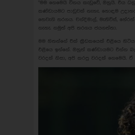
"මම නෙමෙයි විනය කැඩුවේ, ඔහුයි. එය ධ
කණ්ඩායමට පාඩුවක් නැහැ. හොඳම උදාහර
තෙවැනි තරගය. චන්දිමාල්, මැතිව්ස්, හේර
නැහැ. නමුත් අපි තරගය ජයගත්තා.
මම හිතන්නේ එක් ක්‍රීඩකයෙක් එළියෙ හිටියා
එළියෙ ඉන්නේ. ඔහුත් කණ්ඩායමට එන්න බල
වරදක් නිසා, අපි කරපු වරදක් නෙමෙයි. ඒ