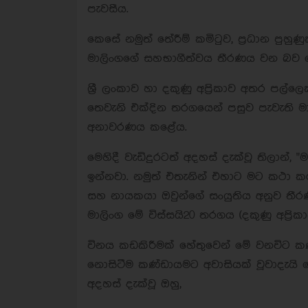
පැවසීය.
කෙසේ නමුත් තේරීම් කමිටුව, ප්‍රධාන ප
මාලිංගගේ සහභාගීත්වය තීරණය වන බව
ශ්‍රී ලංකාව හා දකුණු අප්‍රිකාව අතර පල්ල
තෙවැනි එක්දින තරගයෙන් පසුව පැවැති මා
අනාවරණය කළේය.
මෙහිදී වැඩිදුරටත් අදහස් දැක්වූ තිලාන්
ඉන්නවා. නමුත් එතැනින් එහාට මට කථා කරන
සහ නායකයා ඔවුන්ගේ සංයුතිය අනුව ත
මාලිංග මේ විස්සයි20 තරගය (දකුණු අප්‍රිකා
විනය කඩකිරීමක් හේතුවෙන් මේ වනවිට කණ
නොසිටීම කණ්ඩායමට අවාසියක් වූවාදැයි මෙ
අදහස් දැක්වූ ඔහු,