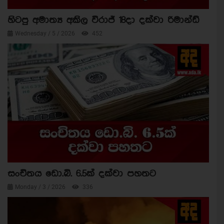
හිටපු අමාත්‍ය අකිල විරාජ් 18දා දක්වා රිමාන්ඩ්
Wednesday / 5 / 2026
452
සංචිතය ඩො.බි. 6.5ක් දක්වා පහතට
Monday / 3 / 2026
336