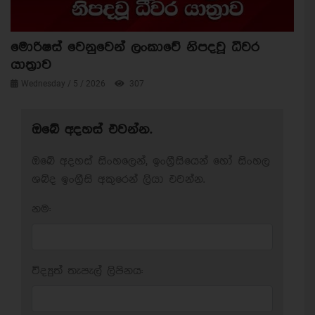
මොරිෂස් වෙනුවෙන් ලංකාවේ නිපදවූ ධීවර
යාත්‍රාව
Wednesday / 5 / 2026
307
ඔබේ අදහස් එවන්න.
ඔබේ අදහස් සිංහලෙන්, ඉංග්‍රීසියෙන් හෝ සිංහල
ශබ්ද ඉංග්‍රීසි අකුරෙන් ලියා එවන්න.
නම:
විද්‍යුත් තැපැල් ලිපිනය: