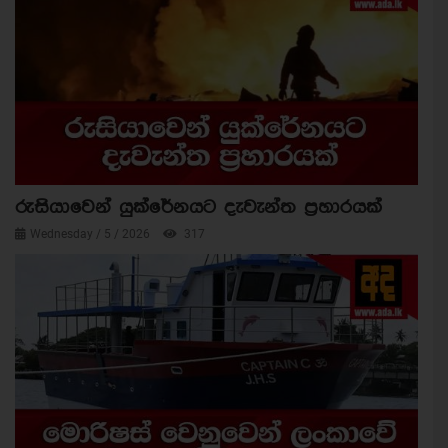
රුසියාවෙන් යුක්රේනයට දැවැන්ත ප්‍රහාරයක්
Wednesday / 5 / 2026
317