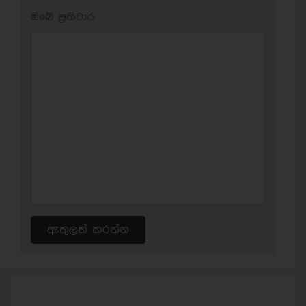
ඔබේ ප‍්‍රතිචාර:
ඇතුලත් කරන්න