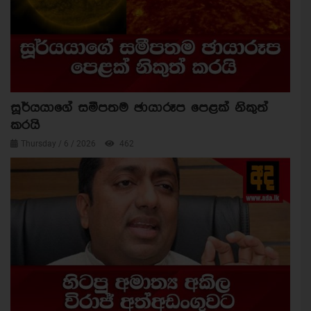
සූර්යයාගේ සමීපතම ඡායාරූප පෙළක් නිකුත්
කරයි
Thursday / 6 / 2026
462