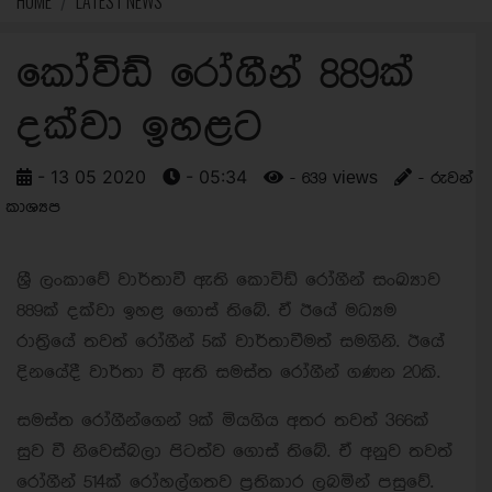
HOME
LATEST NEWS
කෝවිඩ් රෝගීන් 889ක්
දක්වා ඉහළට
- 13 05 2020
- 05:34
- 639 views
- රුවන්
කාශ්‍යප
ශ්‍රී ලංකාවේ වාර්තාවී ඇති කොවිඩ් රෝගීන් සංඛ්‍යාව
889ක් දක්වා ඉහළ ගොස් තිබේ. ඒ ඊයේ මධ්‍යම
රාත්‍රියේ තවත් රෝගීන් 5ක් වාර්තාවීමත් සමගිනි. ඊයේ
දිනයේදී වාර්තා වී ඇති සමස්ත රෝගීන් ගණන 20කි.
සමස්ත රෝගීන්ගෙන් 9ක් මියගිය අතර තවත් 366ක්
සුව වී නිවෙස්බලා පිටත්ව ගොස් තිබේ. ඒ අනුව තවත්
රෝගීන් 514ක් රෝහල්ගතව ප්‍රතිකාර ලබමින් පසුවේ.