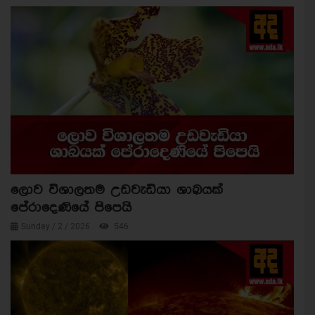
ලොව විශාලතම උඩවැඩියා ශාඛයක්
පේරාදෙණියේ පිපෙයි
Sunday / 2 / 2026
546