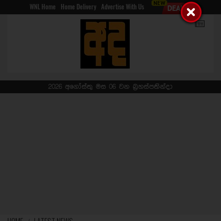
WNL Home
Home Delivery
Advertise With Us
2026 අගෝස්තු මස 06 වන බ්‍රහස්පතින්දා