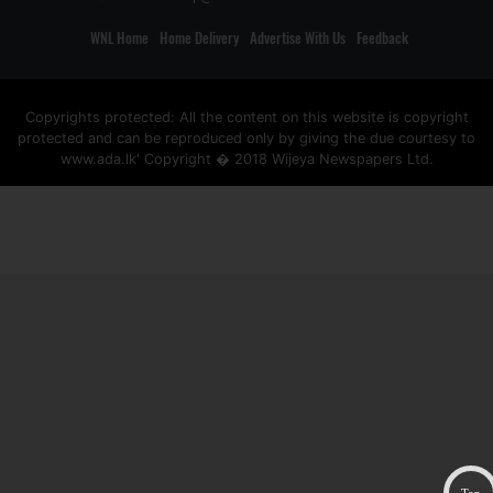
WNL Home
Home Delivery
Advertise With Us
Feedback
Copyrights protected: All the content on this website is copyright
protected and can be reproduced only by giving the due courtesy to
www.ada.lk' Copyright � 2018 Wijeya Newspapers Ltd.
ad space