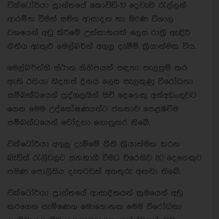
වික්ටෝරියා ප්‍රාන්තයේ කොවිඩ්-19 දෙවැනි රැල්ලක්
ආරම්භ වීමත් සමග ආසාදන හා මරණ විශාල
වශයෙන් අඩු කිරීමේ උත්සාහයක් ලෙස රාත්‍රී ඇඳිරි
නීතිය ඇතුළු මෙල්බර්න් අගුලු දැමීම් ක්‍රියාත්මක විය.
මෙල්බර්න්හි ස්ථාන කිහිපයක් සඳහා සැලසුම් කර
ඇති ඊනියා නිදහස් දිනය ලෙස සැලකුණු විරෝධතා
සම්බන්ධයෙන් පුද්ගලයින් සිව් දෙනෙකු අත්අඩංගුවට
ගෙන මෙම උද්ඝෝෂණයන්ට ජනතාව පෙළඹවීම
සම්බන්ධයෙන් චෝදනා ගොනුකර තිබේ.
වික්ටෝරියා අගුලු දැමීමේ නීති ක්‍රියාත්මක කරන
බැවින් රැලිවලට සහභාගී වීමට එරෙහිව 80 දෙනෙකුට
පමණ පොලීසිය දැනටවත් අනතුරු අඟවා තිබේ.
වික්ටෝරියා ප්‍රාන්තයේ ආසාදිතයන් ක්‍රමයෙන් අඩු
කරගෙන පැමිණෙන මොහොතක මෙම විරෝධතා