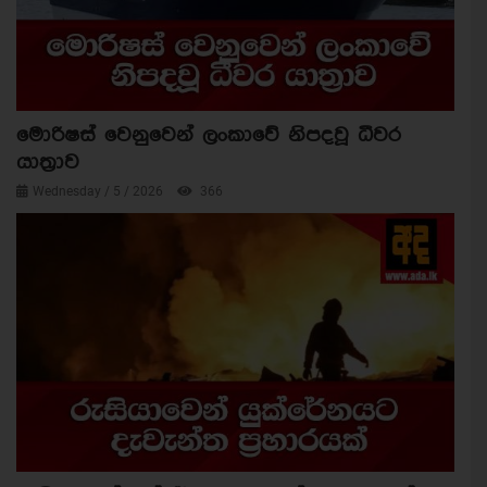
මොරිෂස් වෙනුවෙන් ලංකාවේ නිපදවූ ධීවර
යාත්‍රාව
Wednesday / 5 / 2026
366