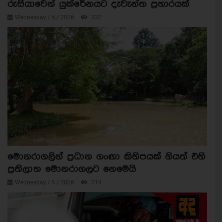
රුසියාවෙන් යුක්රේනයට දැවැන්ත ප්‍රහාරයක්
Wednesday / 5 / 2026
332
මොනරාගලින් ප්‍රධාන ගංඟා කිහිපයක් ගියත් එහි
ප්‍රතිලාභ මොනරාගලට නෙමෙයි
Wednesday / 5 / 2026
319