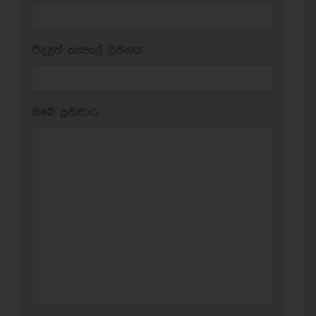
විද්‍යුත් තැපැල් ලිපිනය:
ඔබේ ප‍්‍රතිචාර: