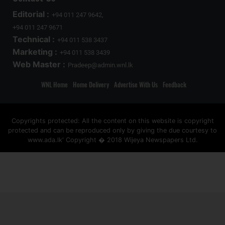
Editorial :
+94 011 247 9642,
+94 011 247 9671
Technical :
+94 011 538 3437
Marketing :
+94 011 538 3439
Web Master :
Pradeep@admin.wnl.lk
WNL Home
Home Delivery
Advertise With Us
Feedback
Copyrights protected: All the content on this website is copyright
protected and can be reproduced only by giving the due courtesy to
www.ada.lk' Copyright � 2018 Wijeya Newspapers Ltd.
ad space