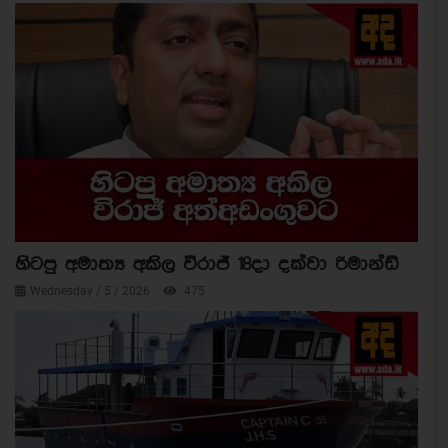
හිටපු අමාත්‍ය අකිල විරාජ් 18දා දක්වා රිමාන්ඩ්
Wednesday / 5 / 2026
475