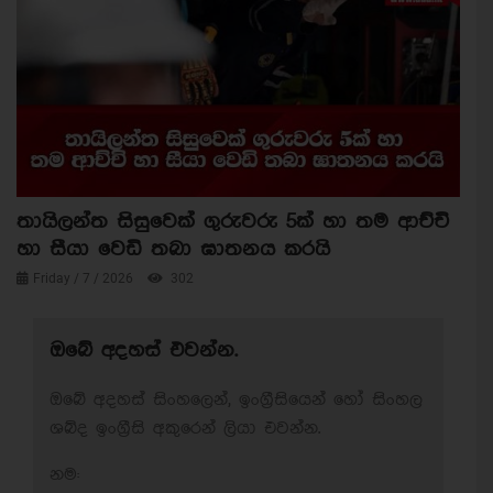
තායිලන්ත සිසුවෙක් ගුරුවරු 5ක් හා තම ආච්චි
හා සීයා වෙඩි තබා ඝාතනය කරයි
Friday / 7 / 2026
302
ඔබේ අදහස් එවන්න.
ඔබේ අදහස් සිංහලෙන්, ඉංග්‍රීසියෙන් හෝ සිංහල
ශබ්ද ඉංග්‍රීසි අකුරෙන් ලියා එවන්න.
නම: