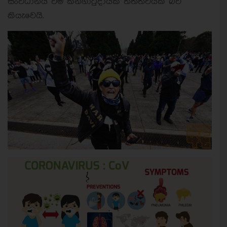
සංවිධානය වීම කනගාටුදායක තත්ත්වයක් බව
කියැවෙයි.