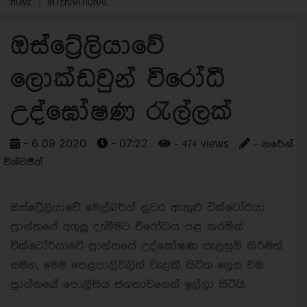
HOME
INTERNATIONAL
ඔස්ට්‍රේලියාවේ
ලොක්ඩවුන් විරෝධී
උද්ඝෝෂණ රැල්ලක්
- 6 09 2020
- 07:22
- 474 views
- නරේන්
විශ්වජීත්
ඔස්ට්‍රේලියාවේ මෙල්බර්න් නුවර ඇතුළු වික්ටෝරියා
ප්‍රාන්තයේ අගුලු දැමීමට විරෝධය පළ කරමින්
වික්ටෝරියාවේ ප්‍රාන්තයේ උද්ඝෝෂණ සැලසුම් කිරීමත්
සමග, මෙම පෙළපාලිවලින් වැළකී සිටින ලෙස එම
ප්‍රාන්තයේ පොලීසිය ජනතාවගෙන් ඉල්ලා සිටියි.