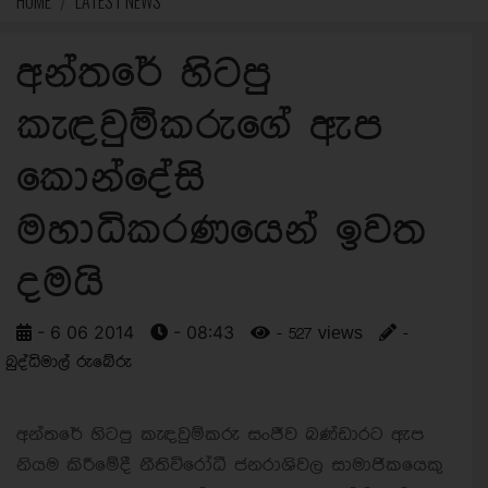
HOME
LATEST NEWS
අන්තරේ හිටපු
කැඳවුම්කරුගේ ඇප
කොන්දේසි
මහාධිකරණයෙන් ඉවත
දමයි
- 6 06 2014
- 08:43
- 527 views
-
බුද්ධිමාල් රුබේරු
අන්තරේ හිටපු කැඳවුම්කරු සංජීව බණ්ඩාරට ඇප
නියම කිරීමේදී නීතිවිරෝධී ජනරාශිවල සාමාජිකයෙකු