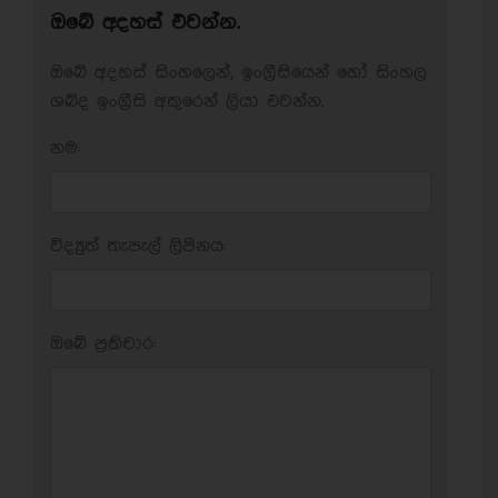
ඔබේ අදහස් එවන්න.
ඔබේ අදහස් සිංහලෙන්, ඉංග්‍රීසියෙන් හෝ සිංහල
ශබ්ද ඉංග්‍රීසි අකුරෙන් ලියා එවන්න.
නම:
විද්‍යුත් තැපැල් ලිපිනය:
ඔබේ ප‍්‍රතිචාර: