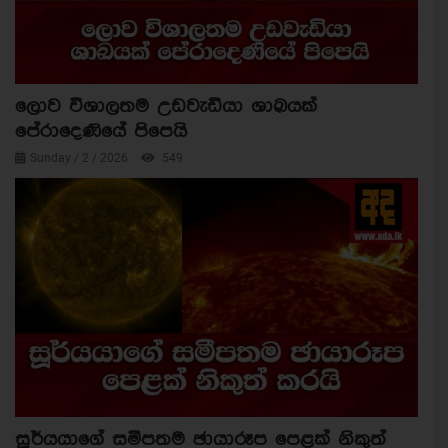
ලොව විශාලතම උඩවැඩියා ශාඛයක්
පේරාදෙණියේ පිපෙයි
Sunday / 2 / 2026
549
සූර්යයාගේ සමීපතම ඡායාරූප පෙළක් නිකුත්