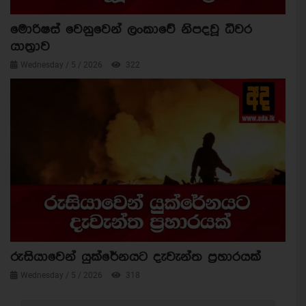
මොරිෂස් වෙනුවෙන් ලංකාවේ නිපදවූ ධීවර
යාත්‍රාව
Wednesday / 5 / 2026
322
රුසියාවෙන් යුක්රේනයට දැවැන්ත ප්‍රහාරයක්
Wednesday / 5 / 2026
318