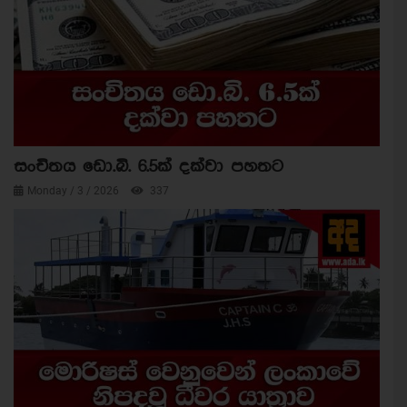
සංචිතය ඩො.බි. 6.5ක් දක්වා පහතට
Monday / 3 / 2026
337