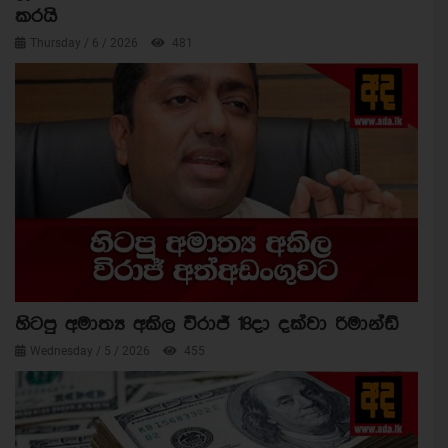
කරයි
Thursday / 6 / 2026
481
හිටපු අමාත්‍ය අකිල විරාජ් 18දා දක්වා රිමාන්ඩ්
Wednesday / 5 / 2026
455