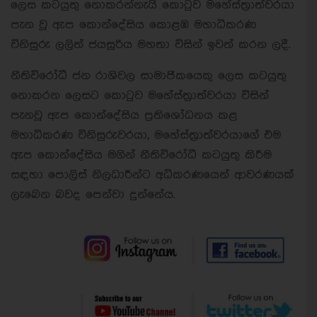
ලෙස කටයුතු නොකරන්නැයි කොටුව මහේස්ත්‍රාත්වරයා
පැන වූ ඇප කොන්දේසිය කොළඹ මහාධිකරණ
විනිසුරු ලලිත් ජයසූරිය මහතා විසින් ඉවත් කරන ලදී.
නීතිවිරෝධී ජන රාශිවල සාමාජිකයෙකු ලෙස කටයුතු
නොකරන ලෙසට කොටුව මහේස්ත්‍රාත්වරයා විසින්
පැනවූ ඇප කොන්දේසිය ප්‍රතිශෝධනය කළ
මහාධිකරණ විනිසුරුවරයා, මහේස්ත්‍රාත්වරයාගේ එම
ඇප කොන්දේසිය මගින් නීතිවිරෝධී කටයුතු කිරීම
සඳහා පොලිස් නිලධාරීන්ට අධිකරණයෙන් ආවරණයක්
ලැබෙන බවද පෙන්වා දුන්නේය.