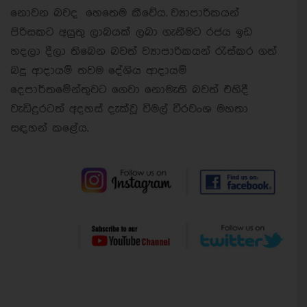
නොවන බවද හෙතෙම කීවේය.
ව්‍යාපාරිකයන්
පිරිසකට අයුතු ලාබයක් ලබා ගැනීමට රජය ඉඩ
හදලා දීලා තිබෙන බවත් ව්‍යාපාරිකයන් රැස්කර ගත්
බදු ආදායම් තවම දේශිය ආදායම්
දෙපාර්තමේන්තුවට ගෙවා නොමැති බවත් එහිදී
වැඩිදුරටත් අදහස් දැක්වූ විමල් වීරවංශ මහතා
සඳහන් කළේය.