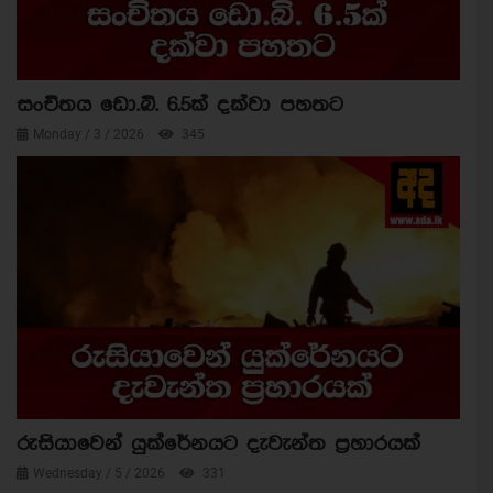
සංචිතය ඩො.බි. 6.5ක් දක්වා පහතට
Monday / 3 / 2026
345
රුසියාවෙන් යුක්රේනයට දැවැන්ත ප්‍රහාරයක්
Wednesday / 5 / 2026
331