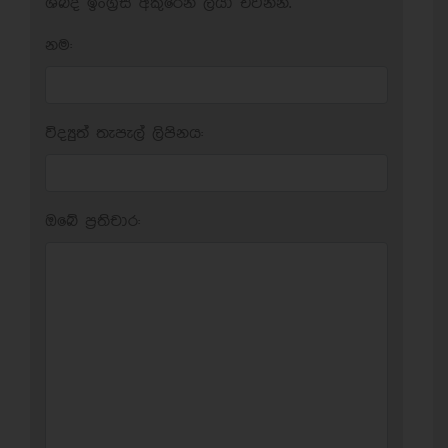
ශබ්ද ඉංග්‍රීසි අකුරෙන් ලියා එවන්න.
නම:
විද්‍යුත් තැපැල් ලිපිනය:
ඔබේ ප‍්‍රතිචාර: