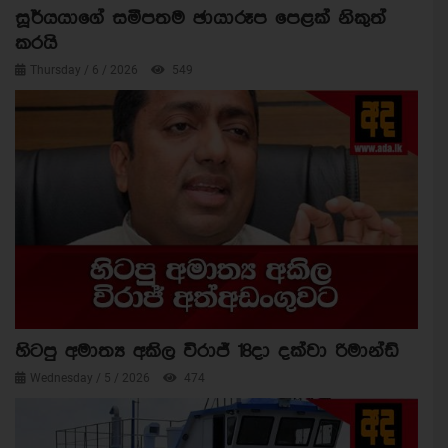
සූර්යයාගේ සමීපතම ඡායාරූප පෙළක් නිකුත්
කරයි
Thursday / 6 / 2026
549
හිටපු අමාත්‍ය අකිල විරාජ් 18දා දක්වා රිමාන්ඩ්
Wednesday / 5 / 2026
474