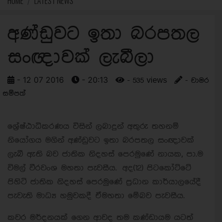
HOME
LATEST NEWS
අණ්ඩුවට ඉතා බරපතල
සංඥාවක් ලැබීලා
- 12 07 2016
- 20:13
- 535 views
- චාමර
සම්පත්
ශ්‍රේෂ්ඨාධිකරණය විසින් ලබාදුන් අතුරු තහනම්
නියෝගය මගින් අණ්ඩුවට ඉතා බරපතල සංඥාවක්
ලැබී ඇති බව ජාතික නිදහස් පෙරමුණේ නායක, පා.ම
විමල් වීරවංශ මහතා පැවසීය.
අද(12) පිටකෝට්ටේ
පිහිටි ජාතික නිදහස් පෙරමුණේ ප්‍රධාන කාර්යාලයේදී
පැවැති මාධ්‍ය හමුවකදී ඒමහතා මේබව පැවසීය.
කවර මර්දනයක් ගෙන ආවද තම කණ්ඩායම යටත්