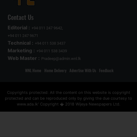
Contact Us
Editorial :
+94 011 247 9642,
+94 011 247 9671
Technical :
+94 011 538 3437
Marketing :
+94 011 538 3439
Web Master :
Pradeep@admin.wnl.lk
WNL Home
Home Delivery
Advertise With Us
Feedback
Copyrights protected: All the content on this website is copyright
protected and can be reproduced only by giving the due courtesy to
www.ada.lk' Copyright � 2018 Wijeya Newspapers Ltd.
ad space