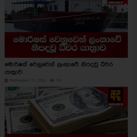
මොරිෂස් වෙනුවෙන් ලංකාවේ නිපදවූ ධීවර
යාත්‍රාව
Wednesday / 5 / 2026
361