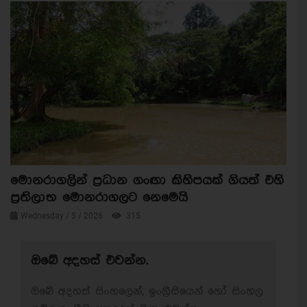
මොනරාගලින් ප්‍රධාන ගංඟා කිහිපයක් ගියත් එහි
ප්‍රතිලාභ මොනරාගලට නෙමෙයි
Wednesday / 5 / 2026
315
ඔබේ අදහස් එවන්න.
ඔබේ අදහස් සිංහලෙන්, ඉංග්‍රීසියෙන් හෝ සිංහල