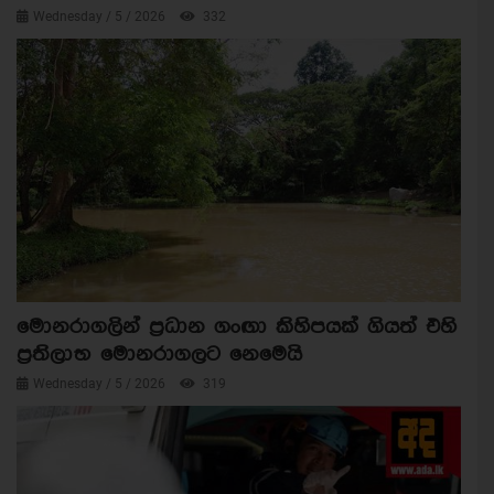
Wednesday / 5 / 2026
332
මොනරාගලින් ප්‍රධාන ගංඟා කිහිපයක් ගියත් එහි
ප්‍රතිලාභ මොනරාගලට නෙමෙයි
Wednesday / 5 / 2026
319