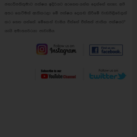
ජනාධිපතිතුමාට පක්ෂය ඉදිරියට අරගෙන යන්න දෙන්නේ නැහැ. අපි
අතර කෙටීමක් ඇතිකරලා මේ පක්ෂය දෙකඩ කිරී‍මේ වැඩපිළිවෙලක්
කර ගෙන යන්නේ. මේකෙන් වාසිය එන්නේ එක්සත් ජාතික පක්ෂයට"
යැයි අමාත්‍යවරයා පැවැසීය.