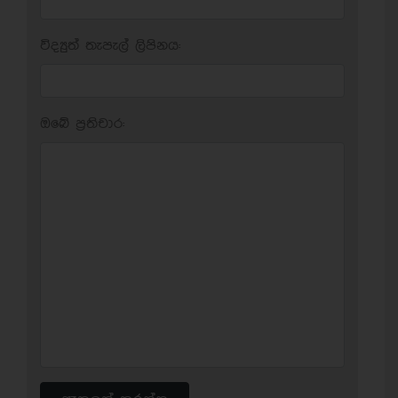
විද්‍යුත් තැපැල් ලිපිනය:
ඔබේ ප‍්‍රතිචාර: