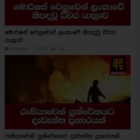
මොරිෂස් වෙනුවෙන් ලංකාවේ නිපදවූ ධීවර
යාත්‍රාව
Wednesday / 5 / 2026
366
රුසියාවෙන් යුක්රේනයට දැවැන්ත ප්‍රහාරයක්