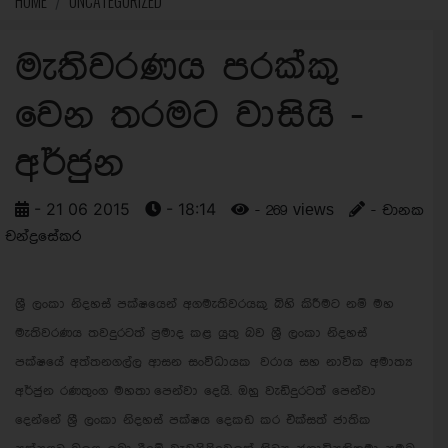
HOME
UNCATEGORIZED
මැතිවරණය පරක්කු
වෙන තරමට වාසියි -
අර්ජුන
- 21 06 2015
- 18:14
- 269 views
- චානක
චන්ද්‍රසේකර
ශ්‍රී ලංකා නිදහස් පක්ෂයෙන් අගමැතිවරයකු බිහි කිරීමට නම් මහ
මැතිවරණය තවදුරටත් ප්‍රමාද කළ යුතු බව ශ්‍රී ලංකා නිදහස්
පක්ෂයේ අත්තනගල්ල ආසන සංවිධායක වරාය සහ නාවික අමාත්‍ය
අර්ජුන රණතුංග මහතා පෙන්වා දෙයි. ඔහු වැඩිදුරටත් පෙන්වා
දෙන්නේ ශ්‍රී ලංකා නිදහස් පක්ෂය දෙකඩ කර එක්සත් ජාතික