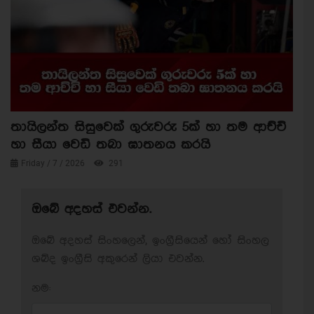
තායිලන්ත සිසුවෙක් ගුරුවරු 5ක් හා තම ආච්චි
හා සීයා වෙඩි තබා ඝාතනය කරයි
Friday / 7 / 2026
291
ඔබේ අදහස් එවන්න.
ඔබේ අදහස් සිංහලෙන්, ඉංග්‍රීසියෙන් හෝ සිංහල
ශබ්ද ඉංග්‍රීසි අකුරෙන් ලියා එවන්න.
නම: