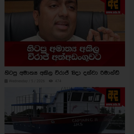
හිටපු අමාත්‍ය අකිල විරාජ් 18දා දක්වා රිමාන්ඩ්
Wednesday / 5 / 2026
474