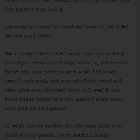
පක්ෂයට බලය ලබා දීමේ වැඩපිළිවෙලක් හිටපු ජනාධිපතිතුමා ප්‍රමඛ
පිරිස ක්‍රියාත්මක කරන බවයි. ශ්‍රී
අත්තනගල්ල කටුවස්ගොඩ අද පැවැති මහජන හමුවකට එක් වෙමින්
ඔහු මෙම අදහස් දැක්වීය. .
"මම පෞද්ගලිකව සිතනවා මැතිවරණයක් පරක්කු වෙන තරමට ශ්‍රී
ලංකා නිදහස් පක්ෂයට හොඳයි කියලා. මොකද අද මැතිවරණයකට
ගියොත් අපිට ලොකු ප්‍රශ්ණයකට මුහුණ දෙන්න සිද්ධ වෙනවා.
සමහර විට අත්තනගල්ල වගේ ආසන අපිට දිනන්න පුළුවන් වෙයි.
සමහර ප්‍රධාන ආසන දිනාගන්නත් පුළුවන් වෙයි. නමුත් ශ්‍රී ලංකා
නිදහස් පක්ෂයේ කැඩීමත් එක්ක අපිට ආණ්ඩුවක් හදන්න පුළුවන්
වෙයිද කියන එක ලොකු ප්‍රශ්නයක්.
අද මහින්ද රාජපක්ෂ මහත්තයා නිසා අපිට මුහුණ දෙන්න වෙලා
තියෙන්නේ ලොකු ප්‍රශ්නයකට. එතුමා මෛත්‍රීපාල සිරිසේන