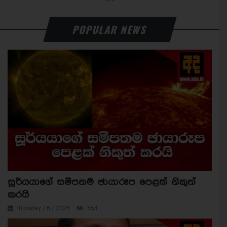
POPULAR NEWS
සූර්යයාගේ සමීපතම ඡායාරූප පෙළක් නිකුත්
කරයි
Thursday / 6 / 2026
554