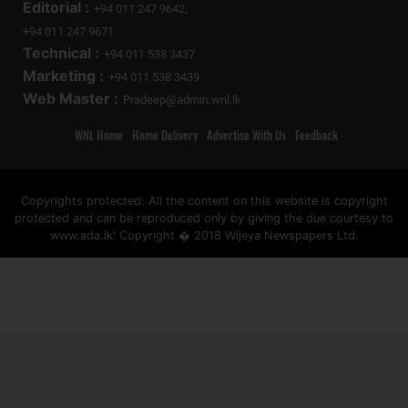
Editorial :
+94 011 247 9642,
+94 011 247 9671
Technical :
+94 011 538 3437
Marketing :
+94 011 538 3439
Web Master :
Pradeep@admin.wnl.lk
WNL Home
Home Delivery
Advertise With Us
Feedback
Copyrights protected: All the content on this website is copyright
protected and can be reproduced only by giving the due courtesy to
www.ada.lk' Copyright � 2018 Wijeya Newspapers Ltd.
ad space