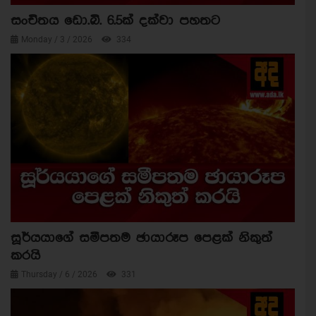
සංචිතය ඩො.බි. 6.5ක් දක්වා පහතට
Monday / 3 / 2026
334
සූර්යයාගේ සමීපතම ඡායාරූප පෙළක් නිකුත්
කරයි
Thursday / 6 / 2026
331