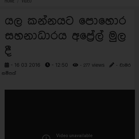
HOME
VIDEO
යල කන්නයට පොහොර
සහනාධාරය අප්‍රේල් මුල
දී
- 16 03 2016
- 12:50
- 277 views
- චාමර
සම්පත්