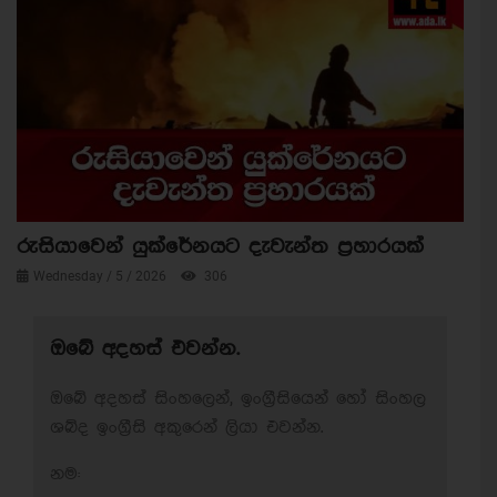
රුසියාවෙන් යුක්රේනයට දැවැන්ත ප්‍රහාරයක්
Wednesday / 5 / 2026
306
ඔබේ අදහස් එවන්න.
ඔබේ අදහස් සිංහලෙන්, ඉංග්‍රීසියෙන් හෝ සිංහල
ශබ්ද ඉංග්‍රීසි අකුරෙන් ලියා එවන්න.
නම: