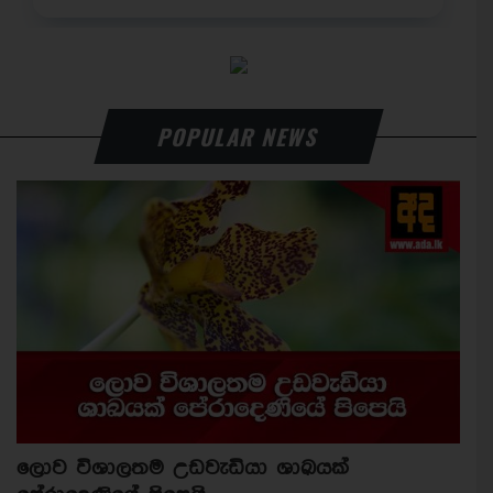
POPULAR NEWS
ලොව විශාලතම උඩවැඩියා ශාඛයක්