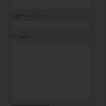
විද්‍යුත් තැපැල් ලිපිනය:
ඔබේ ප‍්‍රතිචාර: