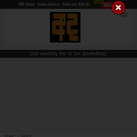
WNL Home
Home Delivery
Advertise With Us
2026 අගෝස්තු මස 06 වන බ්‍රහස්පතින්දා