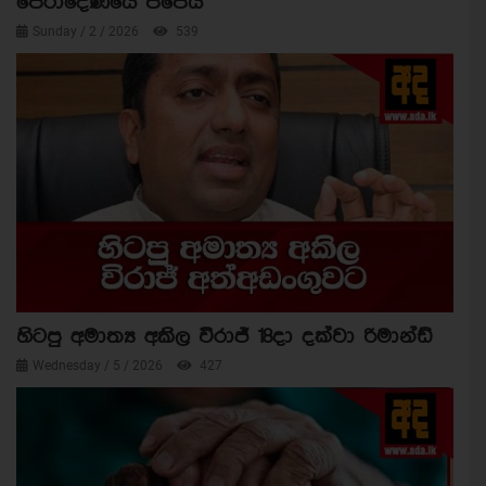
පේරාදෙණියේ පිපෙයි
Sunday / 2 / 2026
539
හිටපු අමාත්‍ය අකිල විරාජ් 18දා දක්වා රිමාන්ඩ්
Wednesday / 5 / 2026
427