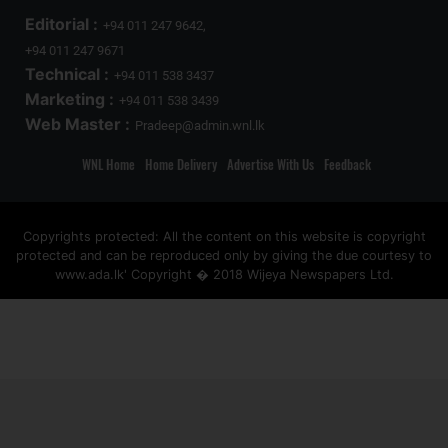
Editorial :
+94 011 247 9642,
+94 011 247 9671
Technical :
+94 011 538 3437
Marketing :
+94 011 538 3439
Web Master :
Pradeep@admin.wnl.lk
WNL Home
Home Delivery
Advertise With Us
Feedback
Copyrights protected: All the content on this website is copyright
protected and can be reproduced only by giving the due courtesy to
www.ada.lk' Copyright � 2018 Wijeya Newspapers Ltd.
ad space