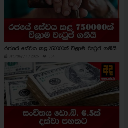
රජයේ සේවය කළ 750000ක් විශ්‍රාම වැටුප් ගනියි
Saturday / 1 / 2026
354