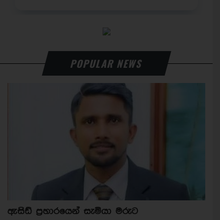
POPULAR NEWS
ඇසිඩ් ප්‍රහාරයෙන් සැමියා මරුට