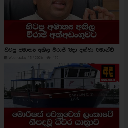
හිටපු අමාත්‍ය අකිල විරාජ් 18දා දක්වා රිමාන්ඩ්
Wednesday / 5 / 2026
479