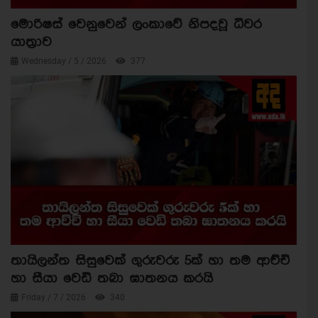
මොරිෂස් වෙනුවෙන් ලංකාවේ නිපදවූ ධීවර
යාත්‍රාව
Wednesday / 5 / 2026
377
තායිලන්ත සිසුවෙක් ගුරුවරු 5ක් හා තම ආච්චි
හා සීයා වෙඩි තබා ඝාතනය කරයි
Friday / 7 / 2026
340