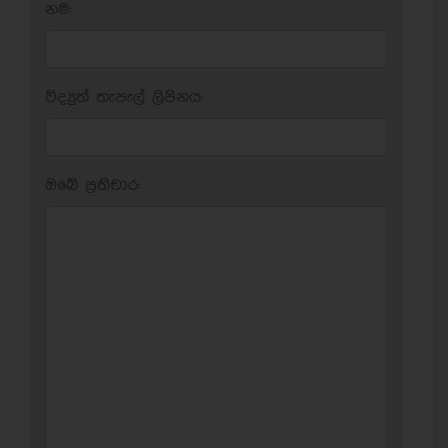
නම:
විද්‍යුත් තැපැල් ලිපිනය:
ඔබේ ප‍්‍රතිචාර: