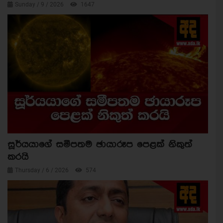
Sunday / 9 / 2026
1647
සූර්යයාගේ සමීපතම ඡායාරූප පෙළක් නිකුත්
කරයි
Thursday / 6 / 2026
574