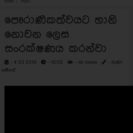
HOME
VIDEO
පෞරාණිකත්වයට හානි
නොවන ලෙස
සංරක්ෂණය කරන්වා
- 4 03 2016
- 10:55
- 413 views
- චාමර
සම්පත්