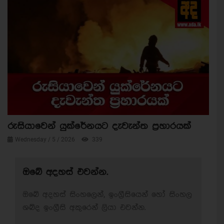
රුසියාවෙන් යුක්රේනයට දැවැන්ත ප්‍රහාරයක්
Wednesday / 5 / 2026
339
ඔබේ අදහස් එවන්න.
ඔබේ අදහස් සිංහලෙන්, ඉංග්‍රීසියෙන් හෝ සිංහල
ශබ්ද ඉංග්‍රීසි අකුරෙන් ලියා එවන්න.