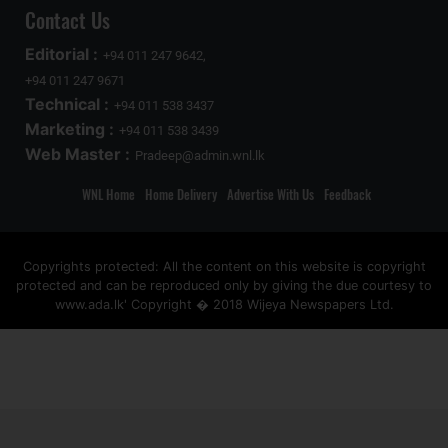
Contact Us
Editorial :
+94 011 247 9642,
+94 011 247 9671
Technical :
+94 011 538 3437
Marketing :
+94 011 538 3439
Web Master :
Pradeep@admin.wnl.lk
WNL Home
Home Delivery
Advertise With Us
Feedback
Copyrights protected: All the content on this website is copyright
protected and can be reproduced only by giving the due courtesy to
www.ada.lk' Copyright � 2018 Wijeya Newspapers Ltd.
ad space