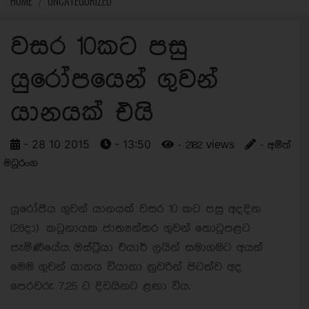
HOME
UNCATEGORIZED
වසර 10කට පසු
යුරෝපයෙන් ගුවන්
යානයක් එයි
- 28 10 2015
- 13:50
- 2182 views
- අම්ත්
මධුරංග
යුරෝපීය ගුවන් යානයක් වසර 10 කට පසු අදදින
(28දා) කටුනායක ජාත්‍යන්තර ගුවන් තොටුපළට
පැමිණීයේය.
ඔස්ට්‍රියා එයාර් ලයින් සමාගමට අයත්
මෙම ගුවන් යානය වියානා නුවරින් පිටත්ව අද
පෙරවරු 7.25 ට දිවයිනට ළඟා විය.