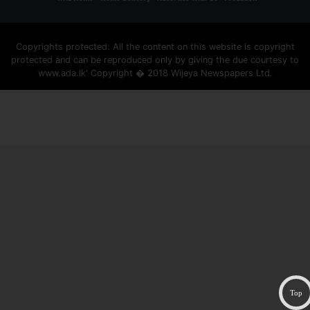
Copyrights protected: All the content on this website is copyright
protected and can be reproduced only by giving the due courtesy to
www.ada.lk' Copyright � 2018 Wijeya Newspapers Ltd.
ad space
Top