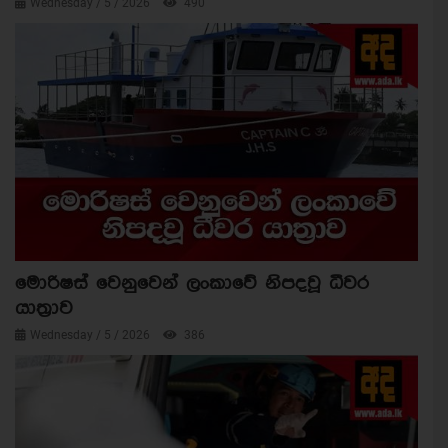
Wednesday / 5 / 2026
490
මොරිෂස් වෙනුවෙන් ලංකාවේ නිපදවූ ධීවර
යාත්‍රාව
Wednesday / 5 / 2026
386