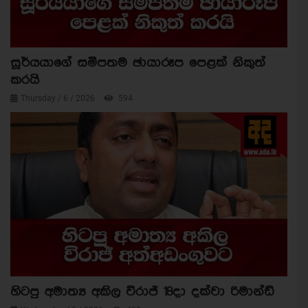
සූර්යයාගේ සමීපතම ඡායාරූප පෙළක් නිකුත්
කරයි
Thursday / 6 / 2026
594
හිටපු අමාත්‍ය අකිල විරාජ් 18දා දක්වා රිමාන්ඩ්