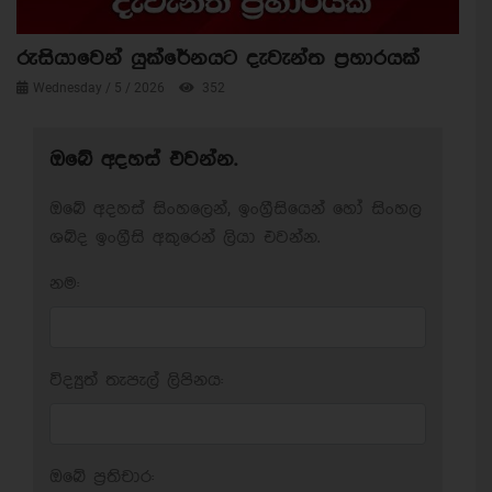
රුසියාවෙන් යුක්රේනයට දැවැන්ත ප්‍රහාරයක්
Wednesday / 5 / 2026
352
ඔබේ අදහස් එවන්න.
ඔබේ අදහස් සිංහලෙන්, ඉංග්‍රීසියෙන් හෝ සිංහල
ශබ්ද ඉංග්‍රීසි අකුරෙන් ලියා එවන්න.
නම:
විද්‍යුත් තැපැල් ලිපිනය:
ඔබේ ප‍්‍රතිචාර: