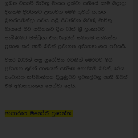
ලබන වසරේ මාර්තු මාසය දක්වා සතියේ සෑම බදාදා
දිනකම දිවයිනට ළඟාවන මෙම ගුවන් යානය
බ්‍රහස්පතින්දා සවස යළි පිටත්වන බවත්, මාර්තු
මාසයේ සිට සතියකට දින 03ක් ශ්‍රී ලංකාවට
පැමිණීමට ඔස්ට්‍රියා එයාර්ලයින් සමාගම කැමැත්ත
ප්‍රකාශ කර ඇති බවත් ප්‍රවාහන අමාත්‍යාංශය පවසයි.
වසර 2005න් පසු යුරෝපීය රටකින් මෙරටට මගී
ප්‍රවාහන ගුවන් යානයක් පැමිණ නොමැති බවත්, මෙය
සංචාරක කර්මාන්තය දියුණුවට ඉවහල්වනු ඇති බවත්
එම අමාත්‍යාංශය පෙන්වා දෙයි.
ඡායාරූප මනෝජ් දුෂාන්ත