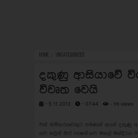
HOME
UNCATEGORIZED
දකුණු ආසියාවේ වි
විවෘත වෙයි
- 5 11 2013
- 07:44
- 178 views
එක් හිමිකරුවෙකුට පමණක් අයත් දකුණු ආස
නව හවුස් ඔෆ් ෆැෂන් නව මහල් මන්දිරය ඊ