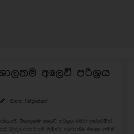
ශාලතම අලෙවි පරිශ්‍රය
- චානක චන්ද්‍රසේකර
ියාවේ විශාලතම අලෙවි පරිශ්‍රය බවට පත්වෙමින්
යේ (04දා) ජනාධිපති මහින්ද රාජපක්ෂ මහතා අතින්