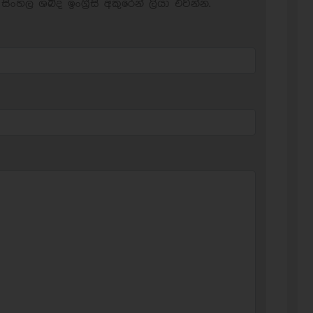
සිංහල ශබ්ද ඉංග්‍රීසි අකුරෙන් ලියා එවන්න.