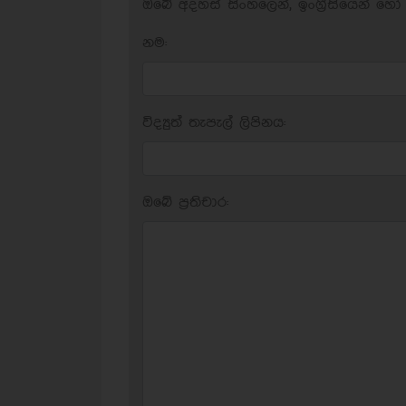
ඔබේ අදහස් සිංහලෙන්, ඉංග්‍රීසියෙන් හෝ 
නම:
විද්‍යුත් තැපැල් ලිපිනය:
ඔබේ ප‍්‍රතිචාර: