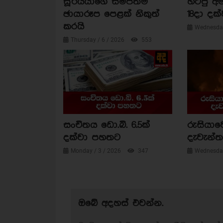
සූර්යයාගේ සමීපතම
හිටපු අම
ඡායාරූප පෙළක් නිකුත්
18දා දක්
කරයි
Wednesday
Thursday / 6 / 2026
553
සංචිතය ඩො.බි. 6.5ක්
රුසියාව
දක්වා පහතට
දැවැන්ත 
Monday / 3 / 2026
347
Wednesday
ඔබේ අදහස් එවන්න.