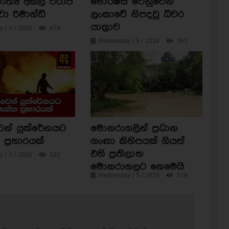
ාත්‍ය අකිල විරාජ්
මොරිෂස් වෙනුවෙන්
වා රිමාන්ඩ්
ලංකාවේ නිපදවූ ධීවර
යාත්‍රාව
 / 5 / 2026
474
Wednesday / 5 / 2026
365
ෙන් යුක්රේනයට
මොනරාගලින් ප්‍රධාන
ප්‍රහාරයක්
ගංඟා කිහිපයක් ගියත්
එහි ප්‍රතිලාභ
 / 5 / 2026
332
මොනරාගලට නෙමෙයි
Wednesday / 5 / 2026
318