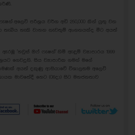
රිණි.
ැෂන් අලෙවි පරිශ්‍රය වර්ග අඩි 250,000 කින් යුතු වන
ා තැබිය හැකි වාහන නැවතුම් අංගනයක්ද මීට අයත්
 ඇරඹූ 'හවුස් ඔෆ් ෆැෂන්' නිමි ඇඳුම් ව්‍යාපාරය 1999
ශ්‍රයට ගෙවදුනි. සිය ව්‍යාපාරික ගමන් මගේ
පමණක් අයත් දකුණු ආසියාවේ විශාලතම අලෙවි
ානායක මාවතේදී හෙට (06දා) සිට මහජනතාව