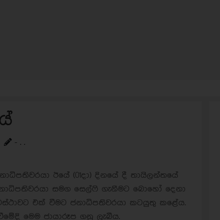
යේ
- . .
ජනාධිපතිවරයා ඊයේ (01දා) දිනයේ දී තායිලන්තයේ
දී ජනාධිපතිවරයා සමග සෙල්ෆි ගැනීමට බොහෝ දෙනා
අවස්ථාවට එක් වීමට ජනාධිපතිවරයා කටයුතු කළේය.
ුවීමේදි මෙම ජායාරූප ගනු ලැබීය.