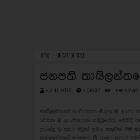
HOME
UNCATEGORIZED
ජනපති තායිලන්ත
- 2 11 2015
- 08:37
- 1486 views
තායිලන්තයේ සංචාරයක නියුතු ශ්‍රී ලංකා 
වෙසන ශ්‍රී ලාංකිකයන් හමුවූයේය. මෙහි
උනන්දු වූ අතර ඔවුන් සමග සතුටින් එම 
තායිලන්තයේ වෙසෙන ශ්‍රී ලංකා ප්‍රජාව හම