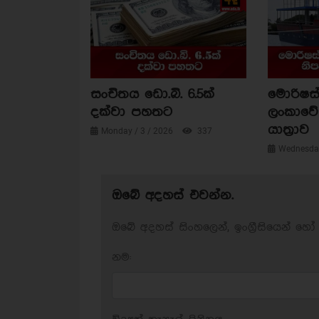
සංචිතය ඩො.බි. 6.5ක්
මොරිෂස්
දක්වා පහතට
ලංකාවේ 
යාත්‍රාව
Monday / 3 / 2026
337
Wednesday
ඔබේ අදහස් එවන්න.
ඔබේ අදහස් සිංහලෙන්, ඉංග්‍රීසියෙන් හෝ 
නම: