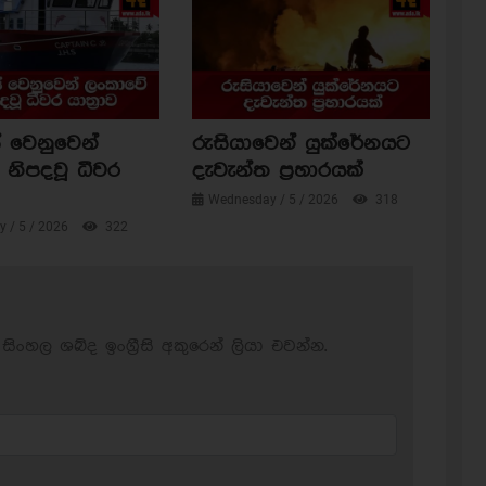
 වෙනුවෙන්
රුසියාවෙන් යුක්රේනයට
නිපදවූ ධීවර
දැවැන්ත ප්‍රහාරයක්
Wednesday / 5 / 2026
318
 / 5 / 2026
322
සිංහල ශබ්ද ඉංග්‍රීසි අකුරෙන් ලියා එවන්න.