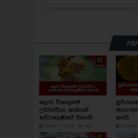
POP
ලොව විශාලතම
සූර්යය
උඩවැඩියා ශාඛයක්
ඡායාරූප
පේරාදෙණියේ පිපෙයි
කරයි
Sunday / 2 / 2026
549
Thursday 