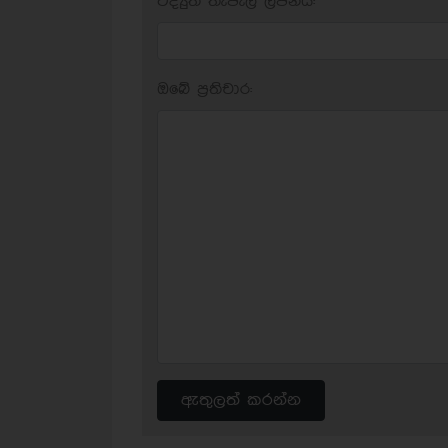
විද්‍යුත් තැපැල් ලිපිනය:
ඔබේ ප‍්‍රතිචාර:
ඇතුලත් කරන්න