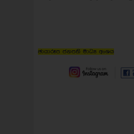
ඡායාරූප ජනපති මාධ්‍ය අංශය