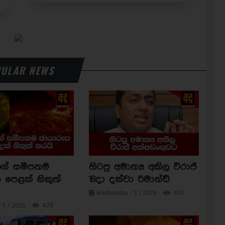
ULAR NEWS
ාගේ සමීපතම
හිටපු අමාත්‍ය අකිල විරාජ්
 පෙළක් නිකුත්
18දා දක්වා රිමාන්ඩ්
Wednesday / 5 / 2026
455
/ 6 / 2026
478