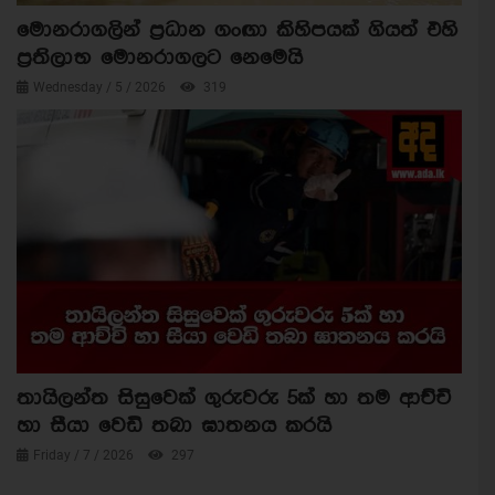
මොනරාගලින් ප්‍රධාන ගංඟා කිහිපයක් ගියත් එහි
ප්‍රතිලාභ මොනරාගලට නෙමෙයි
Wednesday / 5 / 2026
319
තායිලන්ත සිසුවෙක් ගුරුවරු 5ක් හා තම ආච්චි
හා සීයා වෙඩි තබා ඝාතනය කරයි
Friday / 7 / 2026
297