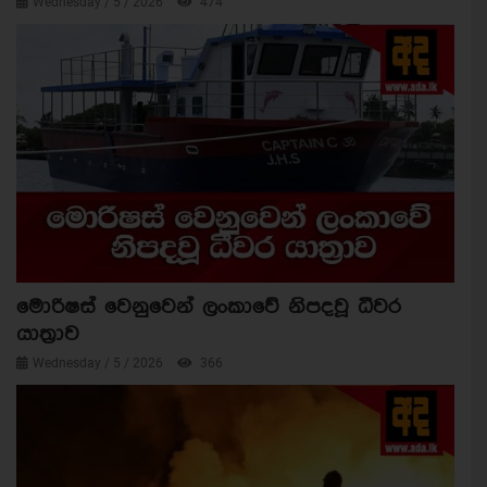
Wednesday / 5 / 2026
474
මොරිෂස් වෙනුවෙන් ලංකාවේ නිපදවූ ධීවර
යාත්‍රාව
Wednesday / 5 / 2026
366