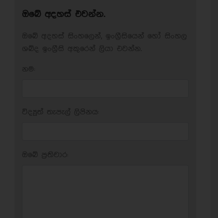
ඔබේ අදහස් එවන්න.
ඔබේ අදහස් සිංහලෙන්, ඉංග්‍රීසියෙන් හෝ සිංහල
ශබ්ද ඉංග්‍රීසි අකුරෙන් ලියා එවන්න.
නම:
විද්‍යුත් තැපැල් ලිපිනය:
ඔබේ ප‍්‍රතිචාර: