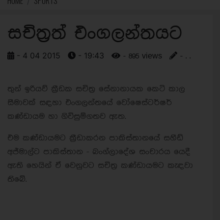
HOME
SPORTS
සචිත්‍රත් එංගලන්තයට
- 4 04 2015
- 19:43
- 895 views
- . .
තුන් ඉරියව් ක්‍රීඩක සචිත්‍ර සේනානායක කෙටි කාල
සීමාවක් සඳහා එංගලන්තයේ වෝෂෙස්ටර්ෂර්
කණ්ඩායම හා ගිවිසුම්ගතව ඇත.
එම කණ්ඩායමට ක්‍රීඩාකරන පාකිස්තානයේ සහීඩ්
අජ්මාල්ට පාකිස්තාන - බංග්ලාදේශ සංචාරය යෙදී
ඇති හෙයින් ඒ වෙනුවට සචිත්‍ර කණ්ඩායමට කැඳවා
තිබේ.