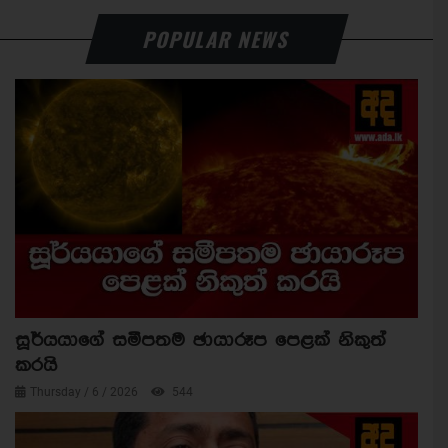
POPULAR NEWS
සූර්යයාගේ සමීපතම ඡායාරූප පෙළක් නිකුත්
කරයි
Thursday / 6 / 2026
544