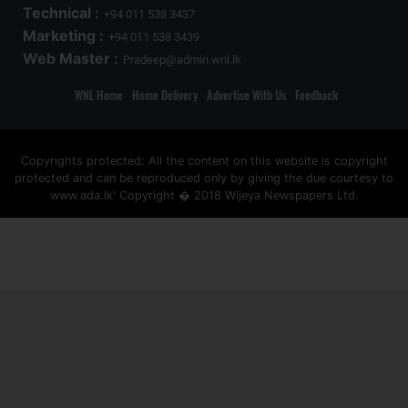
Technical :
+94 011 538 3437
Marketing :
+94 011 538 3439
Web Master :
Pradeep@admin.wnl.lk
WNL Home
Home Delivery
Advertise With Us
Feedback
Copyrights protected: All the content on this website is copyright
protected and can be reproduced only by giving the due courtesy to
www.ada.lk' Copyright � 2018 Wijeya Newspapers Ltd.
ad space