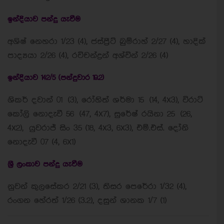
ඉන්දියාව පන්දු යැවීම
අශිෂ් නෙහරා 1/23 (4), ජස්ප්‍රීට් බුම්රාහ් 2/27 (4), හාදික්
පාද්‍යයා 2/26 (4), රවිචන්ද්‍රන් අශ්වින් 2/26 (4)
ඉන්දියාව 142/5 (පන්දුවාර 19.2)
ශිකර් දවාන් 01 (3), රෝහිත් ශර්මා 15 (14, 4x3), විරාට්
කෝලි නොදැවී 56 (47, 4x7), සුරේෂ් රයිනා 25 (26,
4x2), යුවරාජ් සිං 35 (18, 4x3, 6x3), එම්.එස්. දෝනි
නොදැවී 07 (4, 6x1)
ශ්‍රී ලංකාව පන්දු යැවීම
නුවන් කුලසේකර 2/21 (3), තිසර පෙරේරා 1/32 (4),
රංගන හේරත් 1/26 (3.2), දසුන් ශානක 1/7 (1)