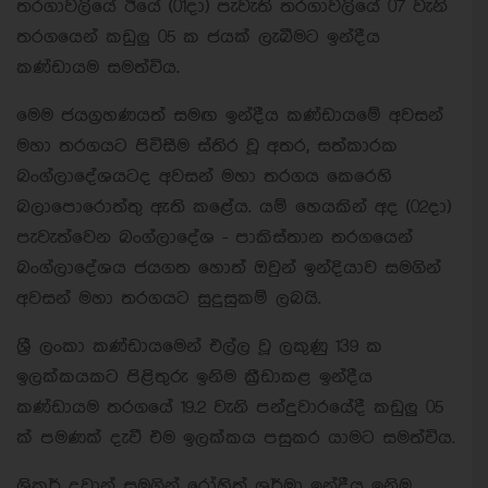
තරගාවලියේ ඊයේ (01දා) පැවැති තරගාවලියේ 07 වැනි
තරගයෙන් කඩුලු 05 ක ජයක් ලැබීමට ඉන්දීය
කණ්ඩායම සමත්විය.
මෙම ජයග්‍රහණයත් සමඟ ඉන්දීය කණ්ඩායමේ අවසන්
මහා තරගයට පිවිසීම ස්තිර වූ අතර, සත්කාරක
බංග්ලාදේශයටද අවසන් මහා තරගය කෙරෙහි
බලාපොරොත්තු ඇති කළේය. යම් හෙයකින් අද (02දා)
පැවැත්වෙන බංග්ලාදේශ - පාකිස්තාන තරගයෙන්
බංග්ලාදේශය ජයගත හොත් ඔවුන් ඉන්දියාව සමගින්
අවසන් මහා තරගයට සුදුසුකම් ලබයි.
ශ්‍රී ලංකා කණ්ඩායමෙන් එල්ල වූ ලකුණු 139 ක
ඉලක්කයකට පිළිතුරු ඉනිම ක්‍රීඩාකළ ඉන්දීය
කණ්ඩායම තරගයේ 19.2 වැනි පන්දුවාරයේදී කඩුලු 05
ක් පමණක් දැවී එම ඉලක්කය පසුකර යාමට සමත්විය.
ශිකර් දවාන් සමගින් රෝහිත් ශර්මා ඉන්දීය ඉනිම