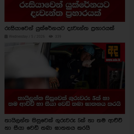
රුසියාවෙන් යුක්රේනයට දැවැන්ත ප්‍රහාරයක්
Wednesday / 5 / 2026
339
තායිලන්ත සිසුවෙක් ගුරුවරු 5ක් හා තම ආච්චි
හා සීයා වෙඩි තබා ඝාතනය කරයි