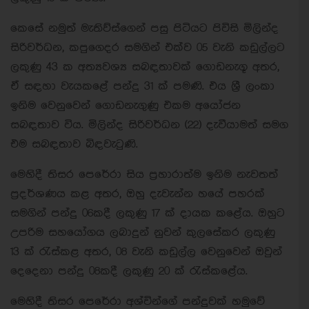
කෙසේ නමුත් මැතිව්ස්ගෙන් පසු පිටියට පිවිසි මිලින්ද
සිරිවර්ධන, කපුගෙදර සමගින් එක්ව 05 වැනි කඩුල්ලට
ලකුණු 43 ක අත්‍යවශ්‍ය සබඳතාවක් ගොඩනැගූ අතර,
ඒ සඳහා වැයකළේ පන්දු 31 ක් පමණි. එය ශ්‍රී ලංකා
ඉනිම වෙනුවෙන් ගොඩනැගුණු එකම අයෝජන
සබඳතාව විය. මිලින්ද සිරිවර්ධන (22) දැවීයාමත් සමග
එම සබඳතාව බිඳවැටුණි.
මෙහිදී තිසර පෙරේරා සිය ප්‍රහාරාත්ම ඉනිම නැවතත්
ප්‍රදර්ශණය කළ අතර, ඔහු දැවැන්න හයේ පහරක්
සමගින් පන්දු 06කදී ලකුණු 17 ක් දායක කළේය. ඔහුට
උපරිම සහයෝගය ලබාදුන් නුවන් කුලසේකර ලකුණු
13 ක් රැස්කළ අතර, 08 වැනි කඩුල්ල වෙනුවෙන් ඔවුන්
දෙදෙනා පන්දු 08කදී ලකුණු 20 ක් රැස්කළේය.
මෙහිදී තිසර පෙරේරා අශ්වින්ගේ පන්දුවක් හමුවේ