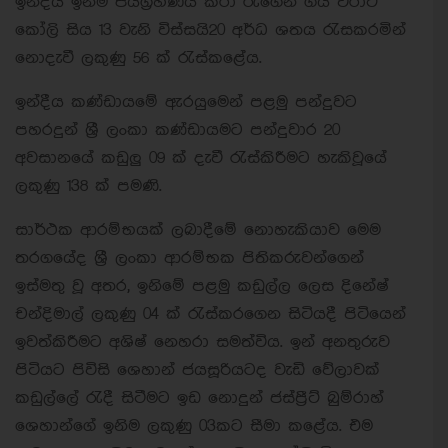
ඉන්දීය ඉනිම ජයග්‍රහණය කරා රැගෙන ගිය විරාට්
කෝලි සිය 13 වැනි විස්සයි20 අර්ධ ශතය රැසකරමින්
නොදැවී ලකුණු 56 ක් රැස්කළේය.
ඉන්දීය කණ්ඩායමේ ඇරයුමෙන් පළමු පන්දුවට
පහරදුන් ශ්‍රී ලංකා කණ්ඩායමට පන්දුවාර 20
අවසානයේ කඩුලු 09 ක් දැවී රැස්කිරීමට හැකිවූයේ
ලකුණු 138 ක් පමණි.
සාර්ථක ආරම්භයක් ලබාදීමේ නොහැකියාව මෙම
තරගයේද ශ්‍රී ලංකා ආරම්භක පිතිකරුවන්ගෙන්
ඉස්මතු වූ අතර, ඉනිමේ පළමු කඩුල්ල ලෙස දිනේෂ්
චන්දිමාල් ලකුණු 04 ක් රැස්කරගෙන සිටියදී පිටියෙන්
ඉවත්කිරීමට අශිෂ් නෙහරා සමත්විය. ඉන් අනතුරුව
පිටියට පිවිසි ශෙහාන් ජයසූරියටද වැඩි වේලාවක්
කඩුල්ලේ රැදී සිටීමට ඉඩ නොදුන් ජස්ප්‍රීට් බුම්රාහ්
ශෙහාන්ගේ ඉනිම ලකුණු 03කට සීමා කළේය. එම