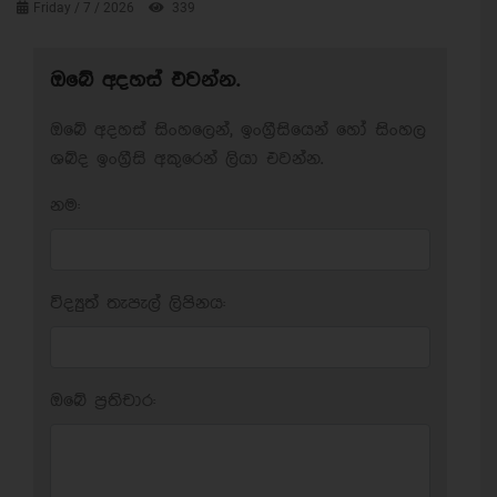
Friday / 7 / 2026
339
ඔබේ අදහස් එවන්න.
ඔබේ අදහස් සිංහලෙන්, ඉංග්‍රීසියෙන් හෝ සිංහල
ශබ්ද ඉංග්‍රීසි අකුරෙන් ලියා එවන්න.
නම:
විද්‍යුත් තැපැල් ලිපිනය:
ඔබේ ප‍්‍රතිචාර: