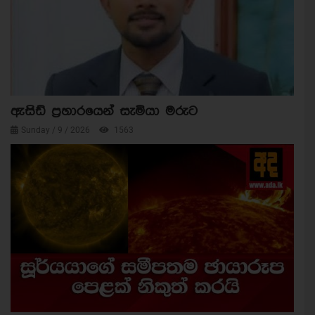
ඇසිඩ් ප්‍රහාරයෙන් සැමියා මරුට
Sunday / 9 / 2026
1563