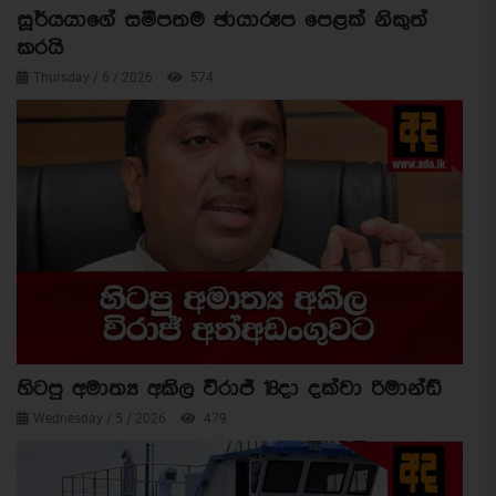
සූර්යයාගේ සමීපතම ඡායාරූප පෙළක් නිකුත්
කරයි
Thursday / 6 / 2026
574
හිටපු අමාත්‍ය අකිල විරාජ් 18දා දක්වා රිමාන්ඩ්
Wednesday / 5 / 2026
479