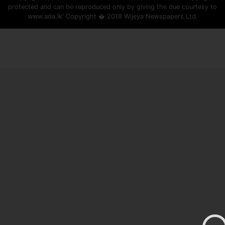
protected and can be reproduced only by giving the due courtesy to
www.ada.lk' Copyright � 2018 Wijeya Newspapers Ltd.
ad space