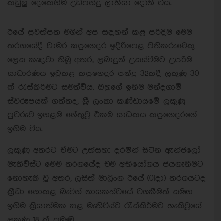
කඩුලු දෙකෙහිම උඩපන්දු ලාභියා දෝනි විය.
ඊයේ පුවත්පත මගින් අප සඳහන් කළ පරිදිම මෙම
තරගයේදී චාමර කපුගෙදර ඉදිරිපෙළ පිතිකරුවෙකු
ලෙස කැඳවා තිබූ අතර, ලබාදුන් උසස්වීමට උපරිම
සාධාරණය ඉටුකළ කපුගෙදර පන්දු 32කදී ලකුණු 30
ක් රැස්කිරීමට සමත්විය. ඔහුගේ ඉනිම මන්දගාමී
ස්වරූපයක් ගත්තද, ශ්‍රී ලංකා කණ්ඩායමේ ලකුණු
පුවරුව ඉහළම හේතුවූ එකම සාධකය කපුගෙදරගේ
ඉනිම විය.
ලකුණු අතරට ඒමට උත්සහා දරමින් සිටින ඇන්ජලෝ
මැතිව්ස්ට මෙම තරගයේද එම අභියෝගය ජයගැනීමට
නොහැකි වූ අතර, ලසිත් මාලිංග ඊයේ (01දා) තරගයටද
ක්‍රීඩා නොකළ බැවින් නායකත්වයේ වගකීමත් සමඟ
ඉනිම ක්‍රියාත්මක කළ මැතිව්ස්ට රැස්කිරීමට හැකිවූයේ
ලකුණු 18 ක් පමණි.