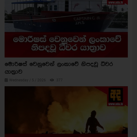
මොරිෂස් වෙනුවෙන් ලංකාවේ නිපදවූ ධීවර
යාත්‍රාව
Wednesday / 5 / 2026
377