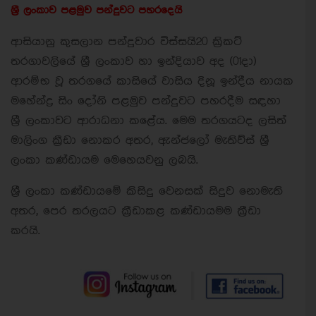
ශ්‍රී ලංකාව පළමුව පන්දුවට පහරදෙයි
ආසියානු කුසලාන පන්දුවාර විස්සයි20 ක්‍රිකට්
තරගාවලියේ ශ්‍රී ලංකාව හා ඉන්දියාව අද (01දා)
ආරම්භ වූ තරගයේ කාසියේ වාසිය දිනූ ඉන්දීය නායක
මහේන්ද්‍ර සිං දෝනි පළමුව පන්දුවට පහරදීම සඳහා
ශ්‍රී ලංකාවට ආරාධනා කළේය. මෙම තරගයටද ලසිත්
මාලිංග ක්‍රීඩා නොකර අතර, ඇන්ජලෝ මැතිව්ස් ශ්‍රී
ලංකා කණ්ඩායම මෙහෙයවනු ලබයි.
ශ්‍රී ලංකා කණ්ඩායමේ කිසිදු වෙනසක් සිදුව නොමැති
අතර, පෙර තරලයට ක්‍රීඩාකළ කණ්ඩායමම ක්‍රීඩා
කරයි.