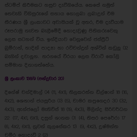
ස්ටම්ප් කිරීමකට හසුව දැවීගියේය. කෙසේ නමුත්
තෙවැනි විනිසුරුගේ සහාය නොලබා ලබාදුන් එම
තීරණය ශ්‍රී ලංකාවට අවාසියක් වූ අතර, එම දැවීයාම
රූපරාමු නැවත බැලීමේදී නොදැවුණු පිතිකරුවෙකු
ලෙස සටහන් විය. ඉන්දියාව වෙනුවෙන් ජස්ප්‍රීට්
බුම්රාහ්, හාදික් පාද්‍යා හා රවිචන්ද්‍රන් අශ්වින් කඩුලු 02
බැගින් දවාලූහ. තරගයේ වීරයා ලෙස විරාට් කෝලි
සම්මාන දිනාගත්තේය.
ශ්‍රී ලංකාව 138/9 (පන්දුවාර 20)
දිනේෂ් චන්දිමාල් 04 (11, 4x1), තිලකරත්න ඩිල්ෂාන් 18 (16,
4x2), ශෙහාන් ජයසූරිය 03 (5), චාමර කපුගෙදර 30 (32,
4x3), ඇන්ජලෝ මැතිව්ස් 18 (19, 4x3), මිලින්ද සිරිවර්ධන
22 (17, 4x1, 6x1), දසුන් ශානක 01 (4), තිසර පෙරේරා 17
(6, 4x2, 6x1), නුවන් කුලසේකර 13 (9, 4x2), දුෂ්මන්ත
චමීර නොදැවී 2 (2)