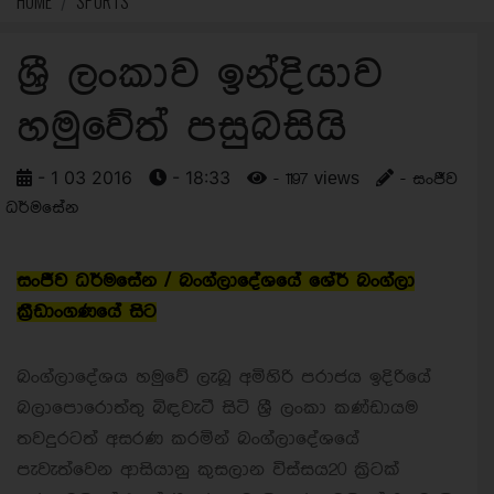
HOME
SPORTS
ශ්‍රී ලංකාව ඉන්දියාව
හමුවේත් පසුබසියි
- 1 03 2016
- 18:33
- 1197 views
- සංජීව
ධර්මසේන
සංජීව ධර්මසේන / බංග්ලාදේශයේ ශේර් බංග්ලා
ක්‍රීඩාංගණයේ සිට
බංග්ලාදේශය හමුවේ ලැබූ අමිහිරි පරාජය ඉදිරියේ
බලාපොරොත්තු බිඳවැටී සිටි ශ්‍රී ලංකා කණ්ඩායම
තවදුරටත් අසරණ කරමින් බංග්ලාදේශයේ
පැවැත්වෙන ආසියානු කුසලාන විස්සය20 ක්‍රිටක්