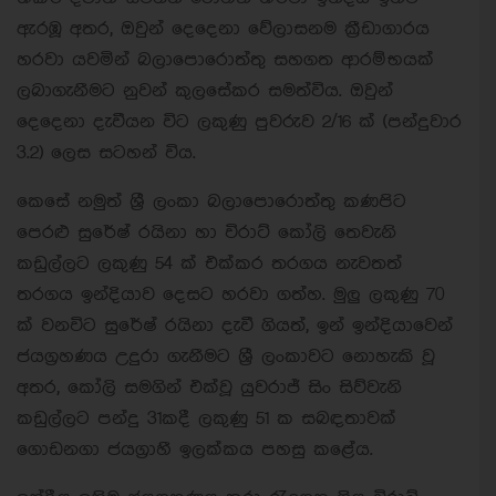
ඇරඹූ අතර, ඔවුන් දෙදෙනා වේලාසනම ක්‍රීඩාගාරය
හරවා යවමින් බලාපොරොත්තු සහගත ආරම්භයක්
ලබාගැනීමට නුවන් කුලසේකර සමත්විය. ඔවුන්
දෙදෙනා දැවීයන විට ලකුණු පුවරුව 2/16 ක් (පන්දුවාර
3.2) ලෙස සටහන් විය.
කෙසේ නමුත් ශ්‍රී ලංකා බලාපොරොත්තු කණපිට
පෙරළු සුරේෂ් රයිනා හා විරාට් කෝලි තෙවැනි
කඩුල්ලට ලකුණු 54 ක් එක්කර තරගය නැවතත්
තරගය ඉන්දියාව දෙසට හරවා ගත්හ. මුලු ලකුණු 70
ක් වනවිට සුරේෂ් රයිනා දැවී ගියත්, ඉන් ඉන්දියාවෙන්
ජයග්‍රහණය උදුරා ගැනීමට ශ්‍රී ලංකාවට නොහැකි වූ
අතර, කෝලි සමගින් එක්වූ යුවරාජ් සිං සිව්වැනි
කඩුල්ලට පන්දු 31කදී ලකුණු 51 ක සබඳතාවක්
ගොඩනගා ජයග්‍රාහී ඉලක්කය පහසු කළේය.