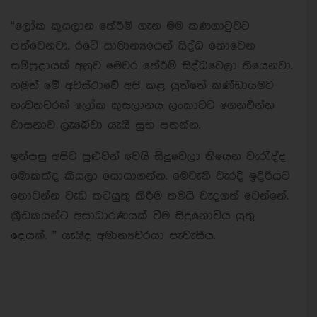
“ලෝක කුසලාන තේරීම් ගැන මම කණගාටුවට
පත්වෙනවා. රටේ සාමාන්‍යයෙන් සිද්ධ නොවෙන
සම්ප්‍රදායක් අනුව මෙවර තේරීම් සිද්ධවෙලා තියෙනවා.
නමුත් මේ අවස්ථාවේ අපි කළ යුත්තේ කණ්ඩායමට
නැවතවරක් ලෝක කුසලානය ලංකාවට ගෙනඑන්න
වාසනාව ලැබේවා යැයි සුභ පතන්න.
ඉන්පසු අපිට පුළුවන් වෙයි සිදුවෙලා තියෙන වැරැද්ද
මොකක්ද කියලා සොයාගන්න. මෙවැනි වැරදි ඉදිරියට
නොවන්න වැඩ කටයුතු කිරීම තමයි වැදගත් වෙන්නේ.
ක්‍රීඩකයන්ට අසාධාරණයක් වීම සිදුනොවිය යුතු
දෙයක්. ” යැයිද අමාත්‍යවරයා පැවැසීය.