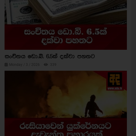
සංචිතය ඩො.බි. 6.5ක් දක්වා පහතට
Monday / 3 / 2026
339