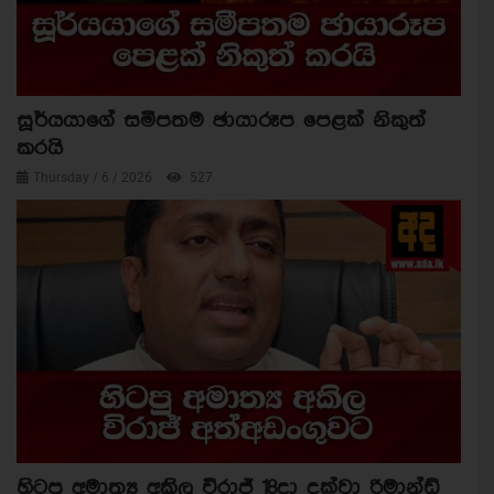
සූර්යයාගේ සමීපතම ඡායාරූප පෙළක් නිකුත්
කරයි
Thursday / 6 / 2026
527
හිටපු අමාත්‍ය අකිල විරාජ් 18දා දක්වා රිමාන්ඩ්