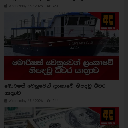
Wednesday / 5 / 2026
461
මොරිෂස් වෙනුවෙන් ලංකාවේ නිපදවූ ධීවර
යාත්‍රාව
Wednesday / 5 / 2026
344