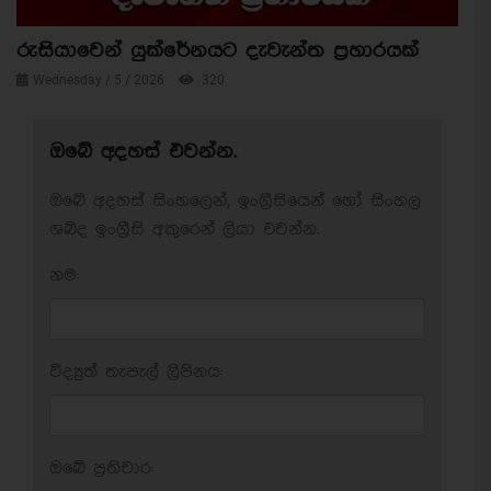
රුසියාවෙන් යුක්රේනයට දැවැන්ත ප්‍රහාරයක්
Wednesday / 5 / 2026
320
ඔබේ අදහස් එවන්න.
ඔබේ අදහස් සිංහලෙන්, ඉංග්‍රීසියෙන් හෝ සිංහල
ශබ්ද ඉංග්‍රීසි අකුරෙන් ලියා එවන්න.
නම:
විද්‍යුත් තැපැල් ලිපිනය:
ඔබේ ප‍්‍රතිචාර: