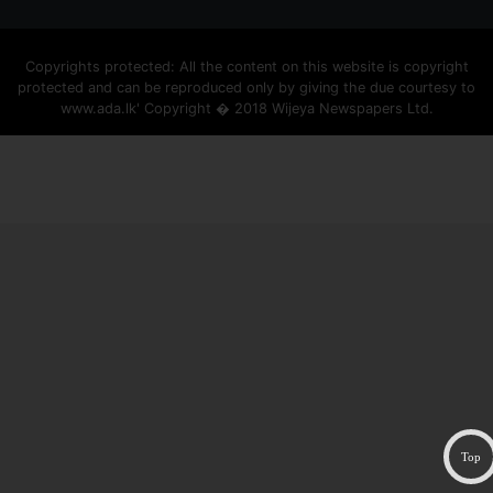
Copyrights protected: All the content on this website is copyright
protected and can be reproduced only by giving the due courtesy to
www.ada.lk' Copyright � 2018 Wijeya Newspapers Ltd.
ad space
Top