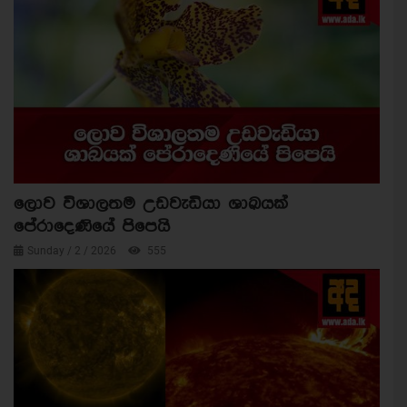
ලොව විශාලතම උඩවැඩියා ශාඛයක්
පේරාදෙණියේ පිපෙයි
Sunday / 2 / 2026
555