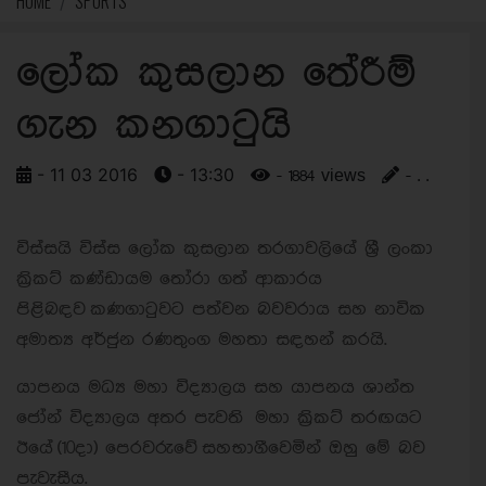
HOME
SPORTS
ලෝක කුසලාන තේරීම්
ගැන කනගාටුයි
- 11 03 2016
- 13:30
- 1884 views
- . .
විස්සයි විස්ස ලෝක කුසලාන තරගාවලියේ ශ්‍රී ලංකා
ක්‍රිකට් කණ්ඩායම තෝරා ගත් ආකාරය
පිළිබඳව කණගාටුවට පත්වන බවවරාය සහ නාවික
අමාත්‍ය අර්ජුන රණතුංග මහතා සඳහන් කරයි.
යාපනය මධ්‍ය මහා විද්‍යාලය සහ යාපනය ශාන්ත
ජෝන් විද්‍යාලය අතර පැවති මහා ක්‍රිකට් තරඟයට
ඊයේ (10දා) පෙරවරුවේ සහභාගීවෙමින් ඔහු මේ බව
පැවැසීය.