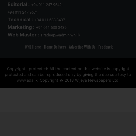
Editorial :
+94 011 247 9642,
+94 011 247 9671
Technical :
+94 011 538 3437
Marketing :
+94 011 538 3439
Web Master :
Pradeep@admin.wnl.lk
WNL Home
Home Delivery
Advertise With Us
Feedback
Copyrights protected: All the content on this website is copyright
protected and can be reproduced only by giving the due courtesy to
www.ada.lk' Copyright � 2018 Wijeya Newspapers Ltd.
ad space