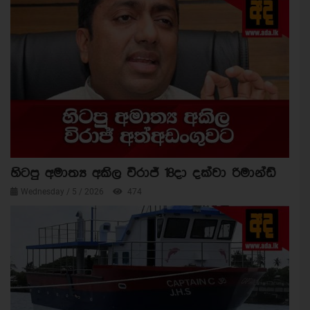
හිටපු අමාත්‍ය අකිල විරාජ් 18දා දක්වා රිමාන්ඩ්
Wednesday / 5 / 2026
474