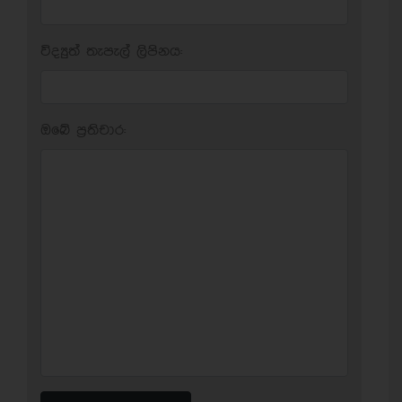
විද්‍යුත් තැපැල් ලිපිනය:
ඔබේ ප‍්‍රතිචාර: