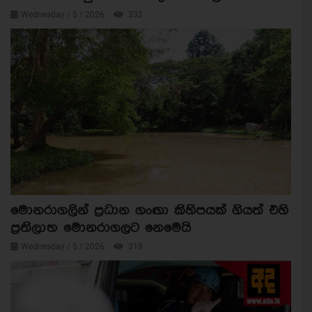
Wednesday / 5 / 2026
332
මොනරාගලින් ප්‍රධාන ගංඟා කිහිපයක් ගියත් එහි
ප්‍රතිලාභ මොනරාගලට නෙමෙයි
Wednesday / 5 / 2026
319