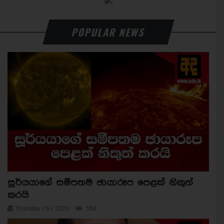
POPULAR NEWS
සූර්යයාගේ සමීපතම ඡායාරූප පෙළක් නිකුත්
කරයි
Thursday / 6 / 2026
554