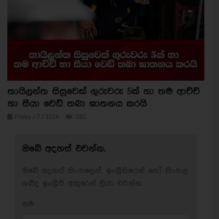
තායිලන්ත සිසුවෙක් ගුරුවරු 5ක් හා තම ආච්චි
හා සීයා වෙඩි තබා ඝාතනය කරයි
Friday / 7 / 2026
285
ඔබේ අදහස් එවන්න.
ඔබේ අදහස් සිංහලෙන්, ඉංග්‍රීසියෙන් හෝ සිංහල
ශබ්ද ඉංග්‍රීසි අකුරෙන් ලියා එවන්න.
නම: