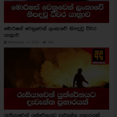
මොරිෂස් වෙනුවෙන් ලංකාවේ නිපදවූ ධීවර
යාත්‍රාව
Wednesday / 5 / 2026
366
රුසියාවෙන් යුක්රේනයට දැවැන්ත ප්‍රහාරයක්