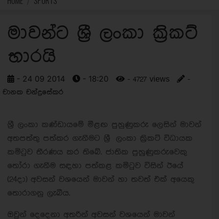
HOME
SPORTS
මාවන්ට ශ්‍රී ලංකා ක්‍රිකට්
භාරයි
- 24 09 2014
- 18:20
- 4727 views
-
චානක චන්ද්‍රසේකර
ශ්‍රී ලංකා කණ්ඩායමේ මීළඟ පුහුණුකරු ලෙසින් මාවන්
අතපත්තු පත්කර ගැනීමට ශ්‍රී ලංකා ක්‍රිකට් විධායක
කමිටුව තීරණය කර තිබේ. ජාතික පුහුුණුකරුවෙකු
තෝරා ගැනීම සඳහා පත්කළ කමිටුව විසින් ඊයේ
(24දා) අවසන් වශයෙන් මාවන් හා තවත් එක් අයෙකු
තොරාගනු ලැබීය.
ඔවුන් දෙදෙනා අතරින් අවසන් වශයෙන් මාවන්