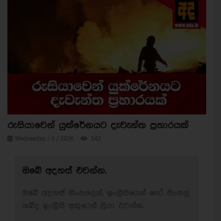
රුසියාවෙන් යුක්රේනයට දැවැන්ත ප්‍රහාරයක්
Wednesday / 5 / 2026
342
ඔබේ අදහස් එවන්න.
ඔබේ අදහස් සිංහලෙන්, ඉංග්‍රීසියෙන් හෝ සිංහල
ශබ්ද ඉංග්‍රීසි අකුරෙන් ලියා එවන්න.