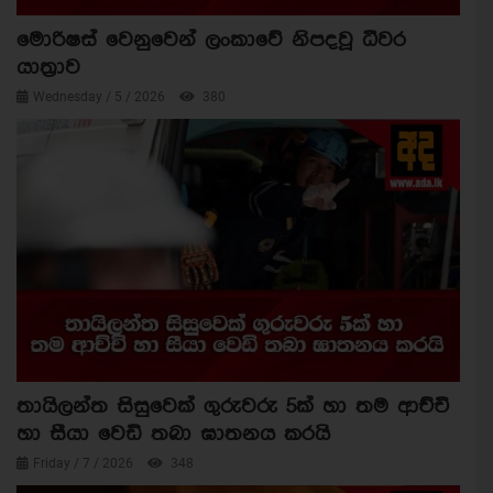
මොරිෂස් වෙනුවෙන් ලංකාවේ නිපදවූ ධීවර
යාත්‍රාව
Wednesday / 5 / 2026
380
තායිලන්ත සිසුවෙක් ගුරුවරු 5ක් හා තම ආච්චි
හා සීයා වෙඩි තබා ඝාතනය කරයි
Friday / 7 / 2026
348