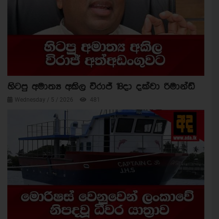
හිටපු අමාත්‍ය අකිල විරාජ් 18දා දක්වා රිමාන්ඩ්
Wednesday / 5 / 2026
481