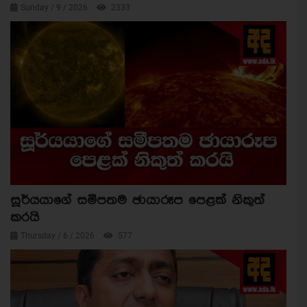
Sunday / 9 / 2026
2333
සූර්යයාගේ සමීපතම ඡායාරූප පෙළක් නිකුත්
කරයි
Thursday / 6 / 2026
577