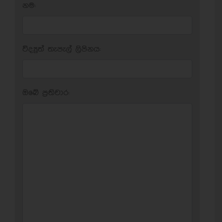
නම:
විද්‍යුත් තැපැල් ලිපිනය:
ඔබේ ප‍්‍රතිචාර: