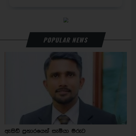
POPULAR NEWS
ඇසිඩ් ප්‍රහාරයෙන් සැමියා මරුට