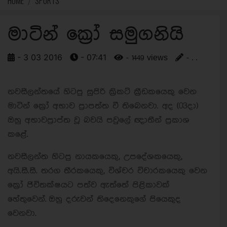
HOME
SPORTS
මාටින් ක්‍රෝ සමුගනියි
- 3 03 2016
- 07:41
- 1449 views
- . .
නවසීලන්තයේ හිටපු සුපිරි ක්‍රිකට් ක්‍රීඩකයෙකු වෙන
මාටින් ක්‍රෝ අභාව ප්‍රාපත්ත වී තිබෙනවා. අද (03දා)
ඔහු අභාවප්‍රාප්ත වූ බවයි පවුලේ ඥාතීන් ප්‍රකාශ
කළේ.
නවසීලන්ත හිටපු නායකයෙකු, උපදේශකයෙකු,
අයි.සී.සී. තරග තීරකයෙකු, විශ්චර විචාරකයෙකු වෙන
ක්‍රෝ ජිවිතක්ෂයට පත්ව ඇත්තේ පිළිකාවක්
හේතුවෙන්.
ඔහු දරුවන් තිදෙනෙකුගේ පියෙකුද
වෙනවා.