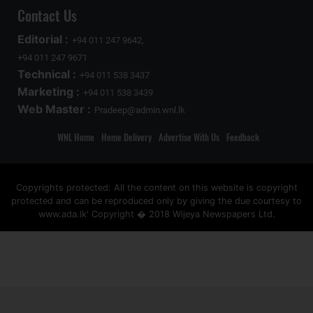
Contact Us
Editorial :
+94 011 247 9642,
+94 011 247 9671
Technical :
+94 011 538 3437
Marketing :
+94 011 538 3439
Web Master :
Pradeep@admin.wnl.lk
WNL Home
Home Delivery
Advertise With Us
Feedback
Copyrights protected: All the content on this website is copyright
protected and can be reproduced only by giving the due courtesy to
www.ada.lk' Copyright � 2018 Wijeya Newspapers Ltd.
ad space