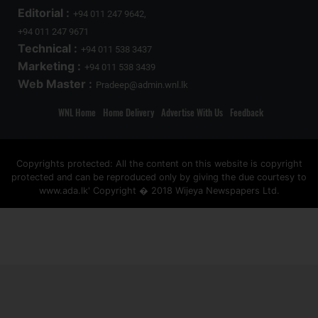
Editorial :
+94 011 247 9642,
+94 011 247 9671
Technical :
+94 011 538 3437
Marketing :
+94 011 538 3439
Web Master :
Pradeep@admin.wnl.lk
WNL Home
Home Delivery
Advertise With Us
Feedback
Copyrights protected: All the content on this website is copyright
protected and can be reproduced only by giving the due courtesy to
www.ada.lk' Copyright � 2018 Wijeya Newspapers Ltd.
ad space