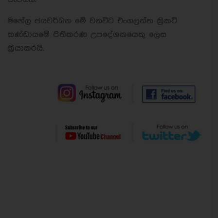
මහේල ජයවර්ධන මේ වනවිට එංගලන්ත ක්‍රිකට්
කණ්ඩායමේ පිතිකරණ උපදේශකයෙකු ලෙස
ක්‍රියාකරයි.