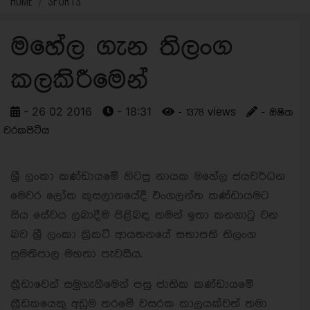
HOME
SPORTS
මහේල ගැන තිලංග
කලකිරීමෙන්
- 26 02 2016
- 18:31
- 1378 views
- ඔෂිත
වරකපිටිය
ශ්‍රී ලංකා කණ්ඩායමේ හිටපු නායක මහේල ජයවර්ධන
මෙවර ලෝක කුසලානයේදී එංගලන්ත කණ්ඩායමට
සිය සේවය ලබාදීම පිළිබඳ තමන් ඉතා කනගාටු වන
බව ශ්‍රී ලංකා ක්‍රිකට් ආයතනයේ සභාපති තිලංග
සුමතිපාල මහතා පැවසීය.
ක්‍රීඩාවෙන් සමුගැනීමෙන් පසු ජාතික කණ්ඩායමේ
ක්‍රීඩකයෙකු අඩුම තරමේ වසරක කාලයක්වත් තමා