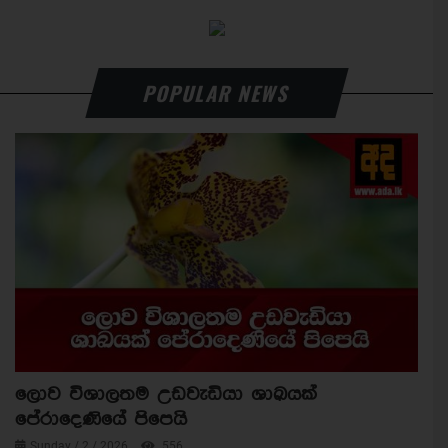
POPULAR NEWS
ලොව විශාලතම උඩවැඩියා ශාඛයක්
පේරාදෙණියේ පිපෙයි
Sunday / 2 / 2026
556