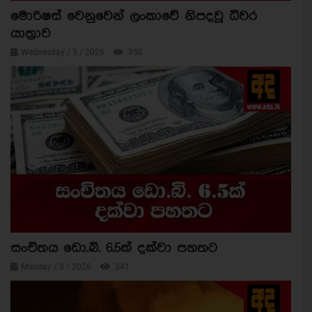
මොරිෂස් වෙනුවෙන් ලංකාවේ නිපදවූ ධීවර
යාත්‍රාව
Wednesday / 5 / 2026
350
සංචිතය ඩො.බි. 6.5ක් දක්වා පහතට
Monday / 3 / 2026
341