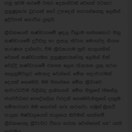
පසු අවම තරමේ වසර දෙකක්වත් වෙනත් රටකට
පුහුණුකරු ධුරයක් හෝ උපදෙස් සපයන්නෙකු ලෙසින්
ඉදිරිපත් නොවිය යුතුයි.
ක්‍රීඩකයෙක් කණ්ඩායමේ ඉඳල විශ්‍රාම ගන්නකොට ඔහු
කණ්ඩායමේ දුර්වල හා ප්‍රභල ස්ථාන මොනවද කියන
කාරණය දන්නවා. එම ක්‍රීඩකයාම සුළු කාලයකින්
වෙනත් කණ්ඩායමක පුහුණුකරුවෙකු ලෙසින් එක්
වෙද්දි කණ්ඩායමේ රහස්‍ය ලෙස රැකගත යුතු තරග
සැලසුම්වලට මොකද වෙන්නේ. මේක සදාචාරමත්
දෙයක් නෙමෙයි. මම හිතන්නෙ මේක ක්‍රීඩාවෙ
ආචාරධර්ම පිළිබ ඳ ප්‍රශ්නයක්. මේක ඔහුගේ (මහේල
ජයවර්ධන) පෞද්ගලික වරදක් නෙමෙයි.ඔහුගේ දැනුම
සම්භාරයට මම ගොඩක් ගරු කරනවා. නමුත් ක්‍රිකට්
පාලක මණ්ඩලයෙන් පාලනය කිරීමක් නැත්නම්
ක්‍රීඩකයෙකු ක්‍රීඩාවට විනය ගරුක වෙන්නෙත් නෑ." යැයි
පැවසීය.