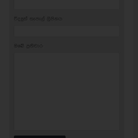
විද්‍යුත් තැපැල් ලිපිනය:
ඔබේ ප‍්‍රතිචාර: