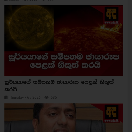
සූර්යයාගේ සමීපතම ඡායාරූප පෙළක් නිකුත්
කරයි
Thursday / 6 / 2026
535