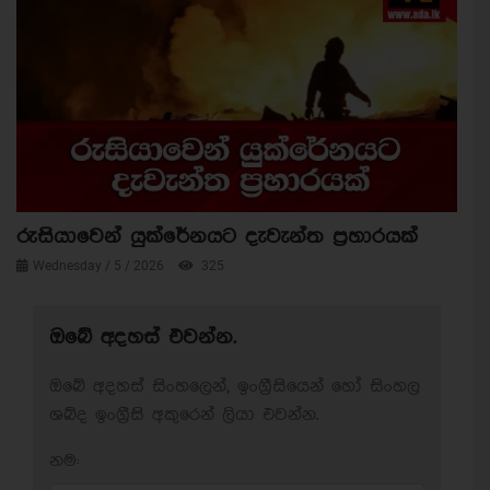
රුසියාවෙන් යුක්රේනයට දැවැන්ත ප්‍රහාරයක්
Wednesday / 5 / 2026
325
ඔබේ අදහස් එවන්න.
ඔබේ අදහස් සිංහලෙන්, ඉංග්‍රීසියෙන් හෝ සිංහල
ශබ්ද ඉංග්‍රීසි අකුරෙන් ලියා එවන්න.
නම: