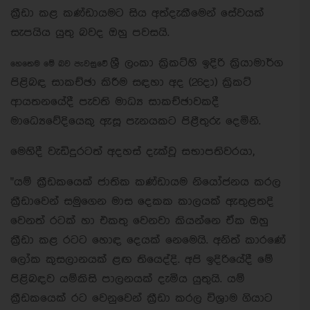
ක්‍රීඩා කළ කණ්ඩායමට සිය අත්දැකීමෙන් සේවයක්
සැපයිය යුතු බවද ඔහු පවසයි.
ශ්‍රී ලංකා ක්‍රිකට්හි ඉදිරි ක්‍රියාමාර්ග
හෙතෙම මේ බව පැවසුවේ
පිළිබඳ සාකච්ඡා කිරීම සඳහා අද (26දා) ක්‍රිකට්
ආයතනයේදී පැවති මාධ්‍ය සාකච්ඡාවකදී
මාධ්‍යෙවේදියෙකු ඇසූ පැනයකට පිළීතුරු දෙමිනි.
මෙහිදී වැඩිදුරටත් අදහස් දැක්වූ සභාපතිවරයා,
"යම් ක්‍රීඩකයෙක් ජාතික කණ්ඩායම නියෝජනය කරල
ක්‍රීඩාවෙන් සමුගෙන මාස දෙකක කාලයක් ඇතුළතදි
වෙනත් රටක් හා එකතු වෙනවා කියන්නෙ ඒක ඔහු
ක්‍රීඩා කළ රටට හොඳ දෙයක් නෙමෙයි. අනිත් කාරණේ
ලෝක කුසලානයක් ළඟ තියෙද්දි. අපි ඉදිරියේදී මේ
පිළිබඳව යම්කිසි පාලනයක් දැමිය යුතුයි. යම්
ක්‍රීඩකයෙක් රට වෙනුවෙන් ක්‍රීඩා කරල විශ්‍රාම ගියාට