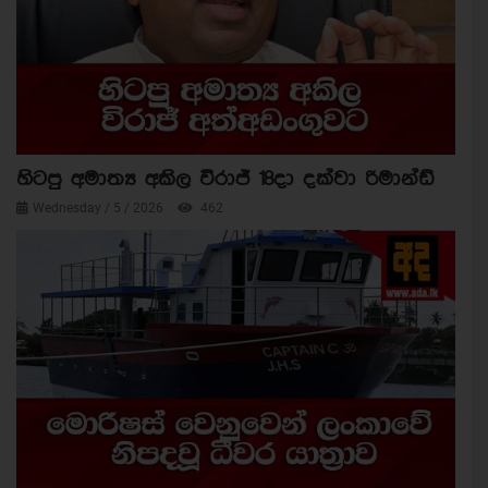
හිටපු අමාත්‍ය අකිල විරාජ් 18දා දක්වා රිමාන්ඩ්
Wednesday / 5 / 2026
462