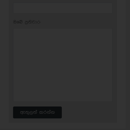
ඔබේ ප‍්‍රතිචාර:
ඇතුලත් කරන්න