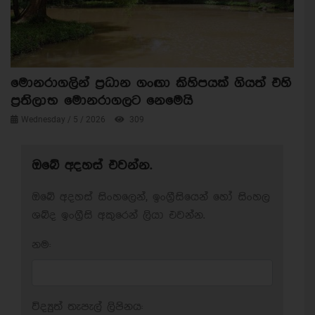
මොනරාගලින් ප්‍රධාන ගංඟා කිහිපයක් ගියත් එහි
ප්‍රතිලාභ මොනරාගලට නෙමෙයි
Wednesday / 5 / 2026
309
ඔබේ අදහස් එවන්න.
ඔබේ අදහස් සිංහලෙන්, ඉංග්‍රීසියෙන් හෝ සිංහල
ශබ්ද ඉංග්‍රීසි අකුරෙන් ලියා එවන්න.
නම:
විද්‍යුත් තැපැල් ලිපිනය: