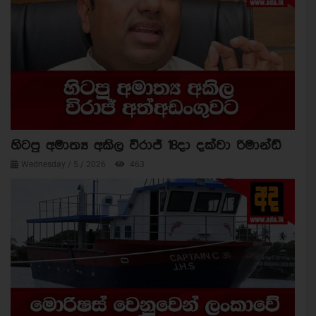
හිටපු අමාත්‍ය අකිල විරාජ් 18දා දක්වා රිමාන්ඩ්
Wednesday / 5 / 2026
463