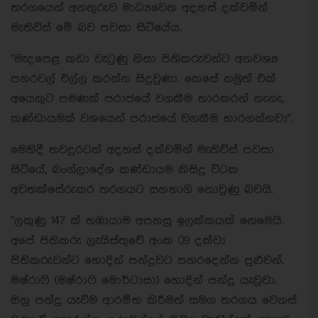
තරගයෙන් අනතුරුව මාධ්‍යවෙත අදහස් දක්වමින්
මැතිව්ස් මේ බව පවසා සිටියේය.
"මැදපෙළ කඩා වැටුණු නිසා පිතිකරුවන්ට අනවශ්‍ය
පහරවල් එල්ල කරන්න සිදුවුණා. කෙසේ නමුත් එක්
අයෙකුට පමණක් පරාජයේ වගකීම භාරකරන් නැනැ,
කණ්ඩායමක් වශයෙන් පරාජයේ වගකීම භාරගන්නවා".
මෙහිදී තවදුරටත් අදහස් දක්වමින් මැතිව්ස් පවසා
සිටියේ, බංග්ලාදේශ කණ්ඩායම කිසිදු විටක
අවතක්සේරුකර තරගයට සහභාගි නොවුණු බවයි.
"ලකුණු 147 ක් හඹායාම අපහසු ඉලක්කයක් නෙමෙයි.
අපේ පිතිකරු ලැයිස්තුවේ අංක 09 දක්වා
පිතිකරුවන්ට හොදින් පන්දුවට පහරදෙන්න පුළුවන්.
මෂ්රාෆි (මෂ්රාෆි මොර්ටාසා) හොදින් පන්දු යැවුවා.
ඔහු පන්දු යැවීම ආරම්භ කිරීමත් සමග තරගය වෙනස්