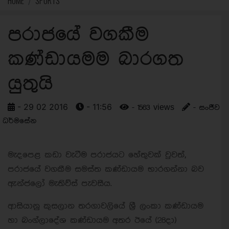
HOME
SPORTS
පරාජයේ වගකීම
කණ්ඩායමම බාරගත
යුතුයි
- 29 02 2016
- 11:56
- 1563 views
- සංජීව
ධර්මසේන
මැදපෙළ කඩා වැටීම පරාජයට හේතුවක් වුවත්,
පරාජයේ වගකීම සමස්ත කණ්ඩායම භාරගන්නා බව
ඇන්ජලෝ මැතිව්ස් පැවසීය.
ආසියානු කුසලාන තරගාවලියේ ශ්‍රී ලංකා කණ්ඩායම
හා බංග්ලාදේශ කණ්ඩායම අතර ඊයේ (28දා)