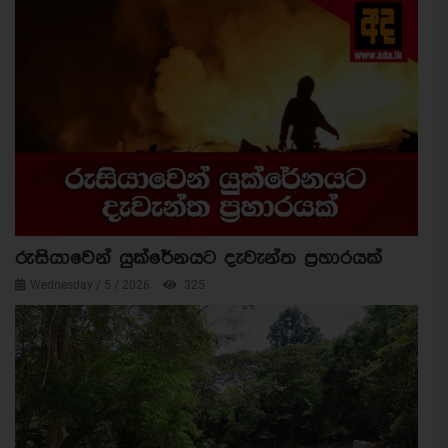
රුසියාවෙන් යුක්රේනයට දැවැන්ත ප්‍රහාරයක්
Wednesday / 5 / 2026
325