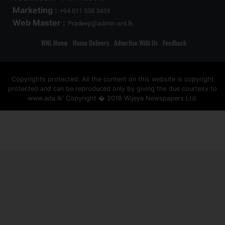
Marketing :
+94 011 538 3439
Web Master :
Pradeep@admin.wnl.lk
WNL Home
Home Delivery
Advertise With Us
Feedback
Copyrights protected: All the content on this website is copyright
protected and can be reproduced only by giving the due courtesy to
www.ada.lk' Copyright � 2018 Wijeya Newspapers Ltd.
ad space