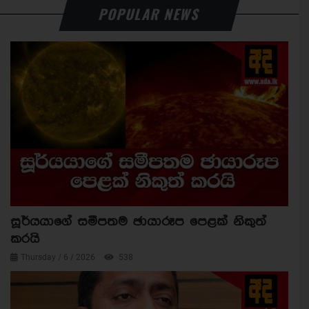
POPULAR NEWS
සූර්යයාගේ සමීපතම ඡායාරූප පෙළක් නිකුත්
කරයි
Thursday / 6 / 2026
538