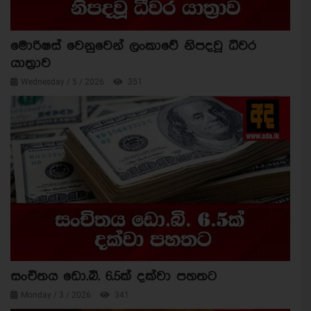
මොරිෂස් වෙනුවෙන් ලංකාවේ නිපදවූ ධීවර
යාත්‍රාව
Wednesday / 5 / 2026
351
සංචිතය ඩො.බි. 6.5ක් දක්වා පහතට
Monday / 3 / 2026
341