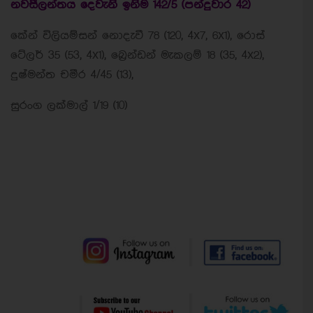
නවසීලන්තය දෙවැනි ඉනිම 142/5 (පන්දුවාර 42)
කේන් විලියම්සන් නොදැවී 78 (120, 4x7, 6x1), රොස්
ටේලර් 35 (53, 4x1), බ්‍රෙන්ඩන් මැකලම් 18 (35, 4x2),
දුෂ්මන්ත චමීර 4/45 (13),
සුරංග ලක්මාල් 1/19 (10)