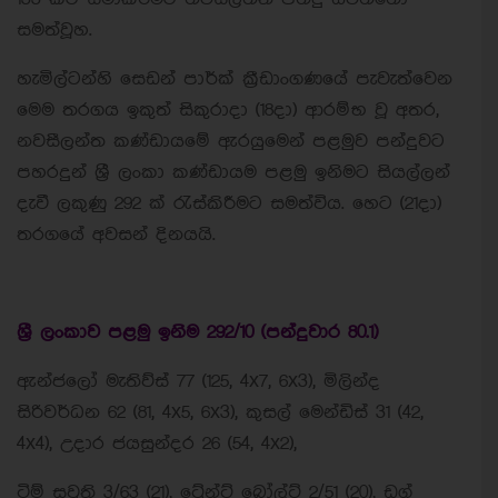
සමත්වූහ.
හැමිල්ටන්හි සෙඩන් පාර්ක් ක්‍රීඩාංගණයේ පැවැත්වෙන
මෙම තරගය ඉකුත් සිකුරාදා (18දා) ආරම්භ වූ අතර,
නවසීලන්ත කණ්ඩායමේ ඇරයුමෙන් පළමුව පන්දුවට
පහරදුන් ශ්‍රී ලංකා කණ්ඩායම පළමු ඉනිමට සියල්ලන්
දැවී ලකුණු 292 ක් රැස්කිරීමට සමත්විය. හෙට (21දා)
තරගයේ අවසන් දිනයයි.
ශ්‍රී ලංකාව පළමු ඉනිම 292/10 (පන්දුවාර 80.1)
ඇන්ජලෝ මැතිව්ස් 77 (125, 4x7, 6x3), මිලින්ද
සිරිවර්ධන 62 (81, 4x5, 6x3), කුසල් මෙන්ඩිස් 31 (42,
4x4), උදාර ජයසුන්දර 26 (54, 4x2),
ටිම් සවුති 3/63 (21), ට්‍රේන්ට් බෝල්ට් 2/51 (20), ඩග්