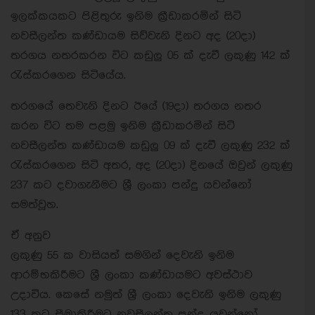
ඉලක්කයකට පිළිතුරු ඉනිම ක්‍රීඩාකරමින් සිටි
නවසීලන්ත කණ්ඩායම සිව්වැනි දිනට අද (20දා)
තරගය නතරකරන විට කඩුලු 05 ක් දැවී ලකුණු 142 ක්
රැස්කරගෙන සිටියේය.
තරගයේ තෙවැනි දිනට ඊයේ (19දා) තරගය නතර
කරන විට තම පළමු ඉනිම ක්‍රීඩාකරමින් සිටි
නවසීලන්ත කණ්ඩායම කඩුලු 09 ක් දැවී ලකුණු 232 ක්
රැස්කරගෙන සිටි අතර, අද (20දා) දිනයේ ඔවුන් ලකුණු
237 කට දවාගැනීමට ශ්‍රී ලංකා පන්දු යවන්නෝ
සමත්වූහ.
ඒ අනුව
ලකුණු 55 ක වාසියත් සමගින් දෙවැනි ඉනිම
ආරම්භකිරීමට ශ්‍රී ලංකා කණ්ඩායමට අවස්ථාව
උදාවිය. කෙසේ නමුත් ශ්‍රී ලංකා දෙවැනි ඉනිම ලකුණු
133 කට සීමාකිරීමට නවසීලන්ත පන්දු යවන්නෝ