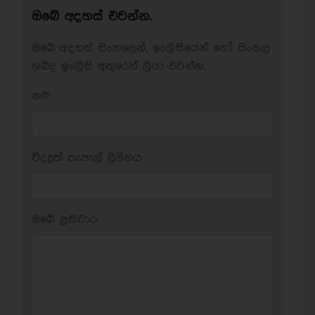
ඔබේ අදහස් එවන්න.
ඔබේ අදහස් සිංහලෙන්, ඉංග්‍රීසියෙන් හෝ සිංහල
ශබ්ද ඉංග්‍රීසි අකුරෙන් ලියා එවන්න.
නම:
විද්‍යුත් තැපැල් ලිපිනය:
ඔබේ ප‍්‍රතිචාර: