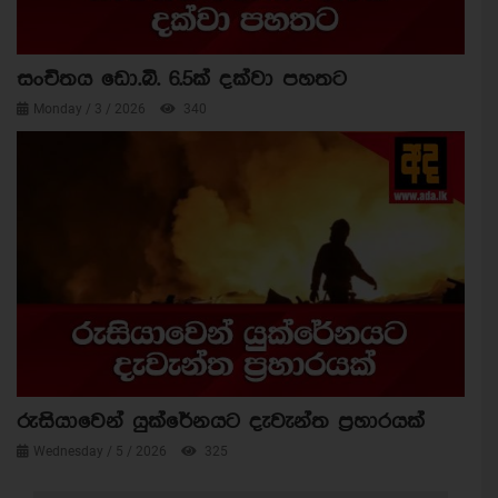
සංචිතය ඩො.බි. 6.5ක් දක්වා පහතට
Monday / 3 / 2026
340
රුසියාවෙන් යුක්රේනයට දැවැන්ත ප්‍රහාරයක්
Wednesday / 5 / 2026
325