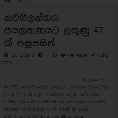
HOME
SPORTS
නවසීලන්තය
ජයග්‍රහණයට ලකුණු 47
ක් පසුපසින්
- 20 12 2015
- 11:43
- 817 views
- දමිත්
වාසල
ශ්‍රී ලංකාවට
එරෙහිව දෙවැනි ටෙස්ට් තරගයද ජයගෙන තරගාවලිය
තරග 2 – 0 ක් ලෙස ජයගැනීම සඳහා සත්කාරක
නවසීලන්ත කණ්ඩායමට ජයග්‍රහණය සඳහා අවශ්‍යව
ඇත්තේ තවත් ලකුණු 47 ක් පමණි. ශ්‍රී ලංකා
කණ්ඩායමෙන් එල්ලවූ ලකුණු 189 ක පහසු