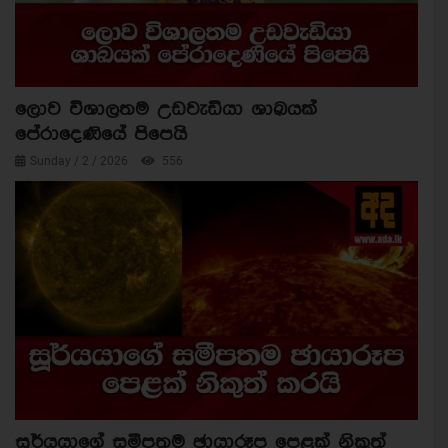
ලොව විශාලතම උඩවැඩියා ශාඛයක්
පේරාදෙණියේ පිපෙයි
Sunday / 2 / 2026
556
සූර්යයාගේ සමීපතම ඡායාරූප පෙළක් නිකුත්