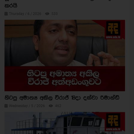
කරයි
Thursday / 6 / 2026
533
හිටපු අමාත්‍ය අකිල විරාජ් 18දා දක්වා රිමාන්ඩ්
Wednesday / 5 / 2026
462