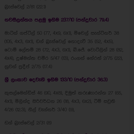
බ්‍රැස්වෙල් 2/81 (22.1)
නවසීලන්තය පළමු ඉනිම 237/10 (පන්දුවාර 79.4)
මාටින් ගප්ටිල් 50 (77, 4x9, 6x1), මිචෙල් සැන්ට්නර් 38
(105, 4x3, 6x1), ඩග් බ්‍රැස්වෙල් නොදැවී 35 (52, 4x5),
ටොම් ලේතම් 28 (72, 4x3, 6x1), බී.ජේ. වොට්ලින් 28 (82,
4x4), දුෂ්මන්ත චමීර 5/47 (13), රංගන් හේරත් 2/75 (22),
නුවන් ප්‍රදීප් 2/75 (17.4)
ශ්‍රී ලංකාව දෙවැනි ඉනිම 133/10 (පන්දුවාර 36.3)
කුසල්මෙන්ඩිස් 46 (90, 4x8), දිමුත් කරුණාරන්න 27 (65,
4x1), මිලින්ද සිරිවර්ධන 26 (18, 4x3, 6x2), ටිම් සවුති
4/26 (12.3), නීල් වැග්නර් 3/40 (9),
ඩග් බ්‍රැස්වෙල් 2/31 (8)