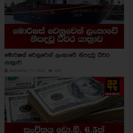
මොරිෂස් වෙනුවෙන් ලංකාවේ නිපදවූ ධීවර
යාත්‍රාව
Wednesday / 5 / 2026
350