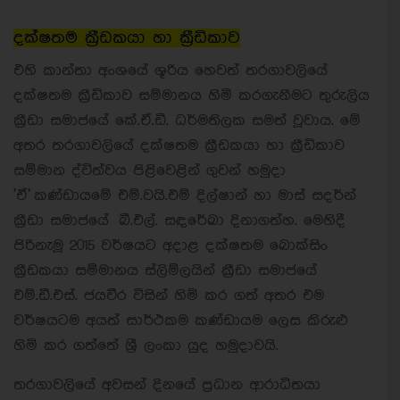
දක්ෂතම ක්‍රීඩකයා හා ක්‍රීඩිකාව
එහි කාන්තා අංශයේ ශූරිය හෙවත් තරගාවලියේ
දක්ෂතම ක්‍රීඩිකාව සම්මානය හිමි කරගැනීමට තුරුලිය
ක්‍රීඩා සමාජයේ කේ.ඒ.ඩී. ධර්මතිලක සමත් වූවාය. මේ
අතර තරගාවලියේ දක්ෂතම ක්‍රීඩකයා හා ක්‍රීඩිකාව
සම්මාන ද්විත්වය පිළිවෙළින් ගුවන් හමුදා
'ඒ' කණ්ඩායමේ එම්.වයි.එම් දිල්ෂාන් හා මාස් සදර්න්
ක්‍රීඩා සමාජයේ බී.එල්. සඳරේඛා දිනාගත්හ. මෙහිදී
පිරිනැමූ 2015 වර්ෂයට අදාළ දක්ෂතම බොක්සිං
ක්‍රීඩකයා සම්මානය ස්ලිම්ලයින් ක්‍රීඩා සමාජයේ
එම්.ඩී.එස්. ජයවීර විසින් හිමි කර ගත් අතර එම
වර්ෂයටම අයත් සාර්ථකම කණ්ඩායම ලෙස කිරුළු
හිමි කර ගත්තේ ශ්‍රී ලංකා යුද හමුදාවයි.
තරගාවලියේ අවසන් දිනයේ ප්‍රධාන ආරාධිතයා