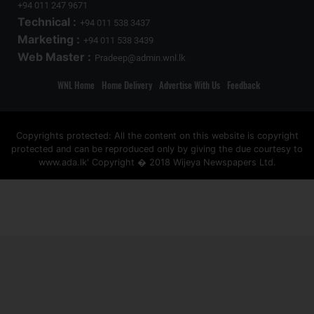
+94 011 247 9671
Technical :
+94 011 538 3437
Marketing :
+94 011 538 3439
Web Master :
Pradeep@admin.wnl.lk
WNL Home
Home Delivery
Advertise With Us
Feedback
Copyrights protected: All the content on this website is copyright
protected and can be reproduced only by giving the due courtesy to
www.ada.lk' Copyright � 2018 Wijeya Newspapers Ltd.
ad space