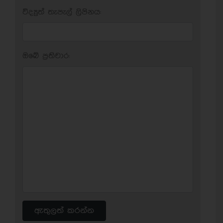
විද්‍යුත් තැපැල් ලිපිනය:
ඔබේ ප‍්‍රතිචාර:
ඇතුලත් කරන්න