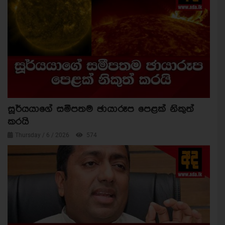
සූර්යයාගේ සමීපතම ඡායාරූප පෙළක් නිකුත්
කරයි
Thursday / 6 / 2026
574