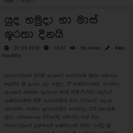
HOME
SPORTS
යුද හමුදා හා මාස්
ශූරතා දිනයි
- 22 03 2016
- 14:37
- 555 views
- ඔෂිත
වරකපිටිය
තරගාවලියේ පිරිමි අංශයේ සාර්ථකම ක්‍රීඩා සමාජය
ලෙසින් ශ්‍රී ලංකා යුද හමුදා 'ඒ' කණ්ඩායමත් කාන්තා
අංශයේ සමස්ත ශූරතාව මාස් (එම්.ඒ.ඒස්.) සදර්න්
කණ්ඩායමත් හිමි කරගනිමින් 2015 වර්ෂයට අදාළ
බොක්සිං ජාතික ශූරතාවලිය පෙරේදා (20) කොළඹ
ක්‍රීඩා අමාත්‍යාංශ පිටියේදී නිමාවට පත් විය.
තරගාවලියේ දක්ෂතම කණ්ඩායම බවට පත්වූ ශ්‍රී