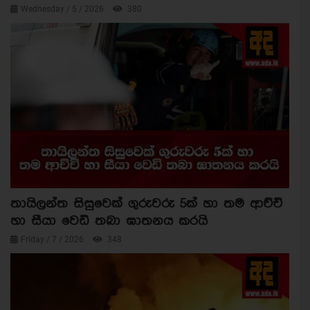
Wednesday / 5 / 2026
380
තායිලන්ත සිසුවෙක් ගුරුවරු 5ක් හා තම ආච්චි
හා සීයා වෙඩි තබා ඝාතනය කරයි
Friday / 7 / 2026
348