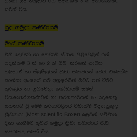
ලංකා යුද හමුදාව රන් පදක්කම් 5 ක් දිනාගැනීමට
සමත් විය.
යුද හමුදා කණ්ඩායම
මාස් කණ්ඩායම
එහි දෙවැනි හා තෙවැනි ස්ථාන පිළිවෙළින් රන්
පදක්කම් 3 ක් හා 2 ක් හිමි කරගත් නාවික
හමුදා.ඒ' හා ස්ලිම්ලයින් ක්‍රීඩා සමාජයන් වෙයි. එමෙන්ම
කාන්තා අංශයේ සම අනුශූරයින් බවට පත් වීමට
තුරුලිය හා යුනිචෙලා කණ්ඩායම් සමත්
විය.‍ෙ
තරගකරුවන් හා තරගකාරීයන් 157 දෙනෙකු
සහභාගි වූ මෙම තරගාවලියේ වඩාත්ම විද්‍යානුකූල
ක්‍රීඩකයා (Most scientific Boxer) ලෙසින් සම්මාන
දිනා ගැනීමට ගුවන් හමුදා ක්‍රීඩා සමාජයේ පී.වී.
සපරමාදු සමත් විය.