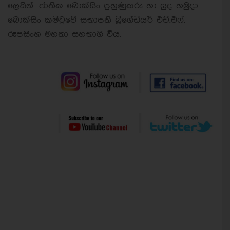
ලෙසින් ජාතික බොක්සිං පුහුණුකරු හා යුද හමුදා
බොක්සිං කමිටුවේ සභාපති බ්‍රිගේඩියර් එච්.එෆ්.
රූපසිංහ මහතා සහභාගි විය.