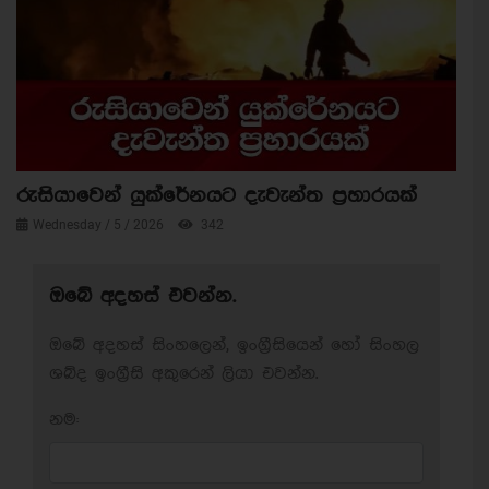
රුසියාවෙන් යුක්රේනයට දැවැන්ත ප්‍රහාරයක්
Wednesday / 5 / 2026
342
ඔබේ අදහස් එවන්න.
ඔබේ අදහස් සිංහලෙන්, ඉංග්‍රීසියෙන් හෝ සිංහල
ශබ්ද ඉංග්‍රීසි අකුරෙන් ලියා එවන්න.
නම: