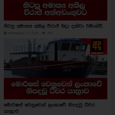
හිටපු අමාත්‍ය අකිල විරාජ් 18දා දක්වා රිමාන්ඩ්
Wednesday / 5 / 2026
480
මොරිෂස් වෙනුවෙන් ලංකාවේ නිපදවූ ධීවර
යාත්‍රාව