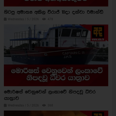
හිටපු අමාත්‍ය අකිල විරාජ් 18දා දක්වා රිමාන්ඩ්
Wednesday / 5 / 2026
478
මොරිෂස් වෙනුවෙන් ලංකාවේ නිපදවූ ධීවර
යාත්‍රාව
Wednesday / 5 / 2026
368