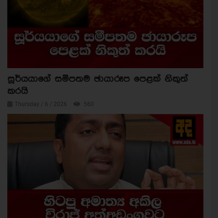
සූර්යයාගේ සමීපතම ඡායාරූප පෙළක් නිකුත්
කරයි
Thursday / 6 / 2026
560