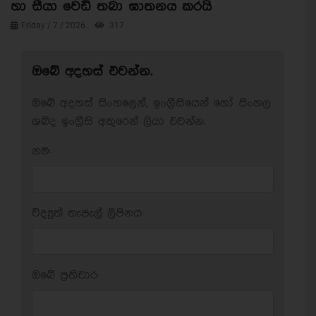
හා සීයා වෙඩි තබා ඝාතනය කරයි
Friday / 7 / 2026
317
ඔබේ අදහස් එවන්න.
ඔබේ අදහස් සිංහලෙන්, ඉංග්‍රීසියෙන් හෝ සිංහල
ශබ්ද ඉංග්‍රීසි අකුරෙන් ලියා එවන්න.
නම:
විද්‍යුත් තැපැල් ලිපිනය:
ඔබේ ප‍්‍රතිචාර: