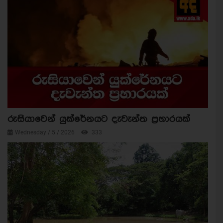
රුසියාවෙන් යුක්රේනයට දැවැන්ත ප්‍රහාරයක්
Wednesday / 5 / 2026
333