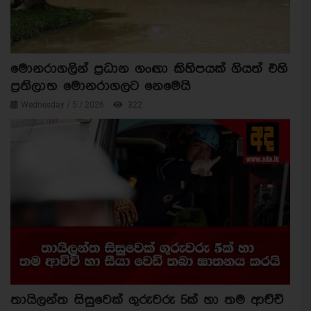
මොනරාගලින් ප්‍රධාන ගංඟා කිහිපයක් ගියත් එහි
ප්‍රතිලාභ මොනරාගලට නෙමෙයි
Wednesday / 5 / 2026
322
තායිලන්ත සිසුවෙක් ගුරුවරු 5ක් හා තම ආච්චි