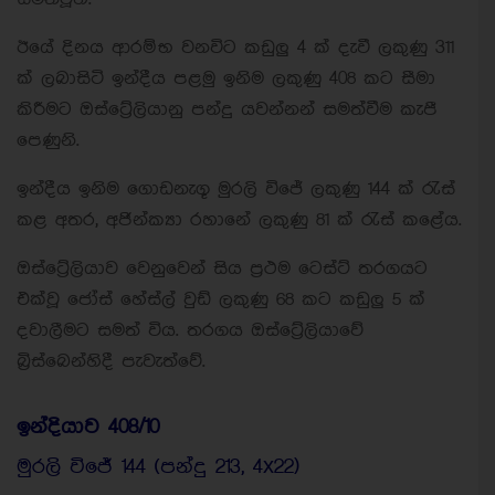
ඊයේ දිනය ආරම්භ වනවිට කඩුලු 4 ක් දැවී ලකුණු 311
ක් ලබාසිටි ඉන්දීය පළමු ඉනිම ලකුණු 408 කට සීමා
කිරීමට ඔස්ට්‍රේලියානු පන්දු යවන්නන් සමත්වීම කැපී
පෙණුනි.
ඉන්දීය ඉනිම ගොඩනැගූ මුරලි විජේ ලකුණු 144 ක් රැස්
කළ අතර, අජින්ක්‍යා රහානේ ලකුණු 81 ක් රැස් කළේය.
ඔස්ට්‍රේලියාව වෙනුවෙන් සිය ප්‍රථම ටෙස්ට් තරගයට
එක්වූ ජෝස් හේස්ල් වුඩ් ලකුණු 68 කට කඩුලු 5 ක්
දවාලීමට සමත් විය. තරගය ඔස්ට්‍රේලියාවේ
බ්‍රිස්බෙන්හිදී පැවැත්වේ.
ඉන්දියාව 408/10
මුරලි විජේ 144 (පන්දු 213, 4x22)