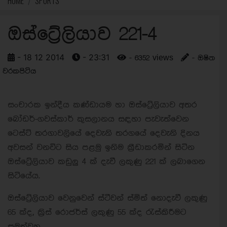
HOME
SPORTS
ඔස්ට්‍රේලියාව 221-4
- 18 12 2014
- 23:31
- 6352 views
- ඔෂිත
වරකපිටිය
සංචාරක ඉන්දීය කණ්ඩායම හා ඔස්ට්‍රේලියාව අතර
බෝඩර්-ගවස්කාර් කුසලානය සඳහා පැවැත්වෙන
ටෙස්ට් තරගාවලියේ දෙවැනි තරගයේ දෙවැනි දිනය
අවසන් වනවිට සිය පළමු ඉනිම ක්‍රීඩාකරමින් සිටින
ඔස්ට්‍රේලියාව කඩුලු 4 ක් දැවී ලකුණු 221 ක් ලබාගෙන
සිටියේය.
ඔස්ට්‍රේලියාව වෙනුවෙන් ස්ටීවන් ස්මිත් නොදැවී ලකුණු
65 ක්ද, ක්‍රිස් රොජර්ස් ලකුණු 55 ක්ද රැස්කිරීමට
සමත්වූහ.