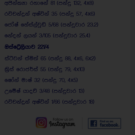
අජින්ක්‍යා රහානේ 81 (පන්දු 132, 4x8)
රවිචන්ද්‍රන් අෂ්වින් 35 (පන්දු 57, 4x6)
ජෝෂ් හේස්ල්වුඩ් 5/68 (පන්දුවාර 23.2)
නේදන් ලයන් 3/105 (පන්දුවාර 25.4)
ඔස්ට්‍රේලියාව 221/4
ස්ටීවන් ස්මිත් 65 (පන්දු 88, 4x6, 6x2)
ක්‍රිස් රොජර්ස් 55 (පන්දු 79, 4x10)
ෂෝන් මාෂ් 32 (පන්දු 70, 4x5)
උමේෂ් යාදව් 3/48 (පන්දුවාර 13)
රවිචන්ද්‍රන් අෂ්වින් 1/66 (පන්දුවාර 18)