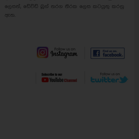
ලෙසත්, ඩේවිඩ් බූන් තරග තීරක ලෙස කටයුතු කරනු
ඇත.