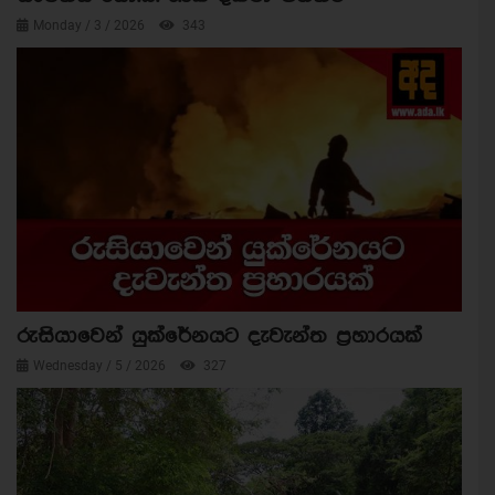
Monday / 3 / 2026
343
රුසියාවෙන් යුක්රේනයට දැවැන්ත ප්‍රහාරයක්
Wednesday / 5 / 2026
327