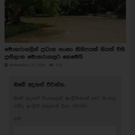
මොනරාගලින් ප්‍රධාන ගංඟා කිහිපයක් ගියත් එහි
ප්‍රතිලාභ මොනරාගලට නෙමෙයි
Wednesday / 5 / 2026
310
ඔබේ අදහස් එවන්න.
ඔබේ අදහස් සිංහලෙන්, ඉංග්‍රීසියෙන් හෝ සිංහල
ශබ්ද ඉංග්‍රීසි අකුරෙන් ලියා එවන්න.
නම: