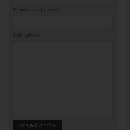
විද්‍යුත් තැපැල් ලිපිනය:
ඔබේ ප‍්‍රතිචාර:
ඇතුලත් කරන්න