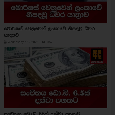
මොරිෂස් වෙනුවෙන් ලංකාවේ නිපදවූ ධීවර
යාත්‍රාව
Wednesday / 5 / 2026
352
සංචිතය ඩො.බි. 6.5ක් දක්වා පහතට