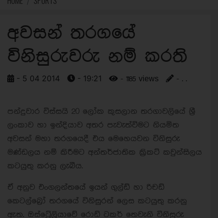
HOME
SPORTS
අවසන් තරගයේ
විනිසුරුවරු නම් කරති
- 5 04 2014
- 19:21
- 1185 views
- . .
පන්දුවාර විස්සයි 20 ලෝක කුසලාන තරගාවලියේ ශ්‍රී
ලංකාව හා ඉන්දියාව අතර පැවැත්විමට නියමිත
අවසන් මහා තරගයෙදී එය මෙහෙයවන විනිසුරු
මණ්ඩලය නම් කිරීමට අන්තර්ජාතික ක්‍රිකට් කවුන්සිලය
කටයුතු කරනු ලැබීය.
ඒ අනුව එංගලන්තයේ ඉයන් ගුල්ඩ් හා රිචඩ්
කෙටල්බ්‍රෝ තරගයේ විනිසුරන් ලෙස කටයුතු කරනු
ඇත. ඔස්ට්‍රේලියාවේ රොඩ් ටකර් තෙවැනි විනිසුරු