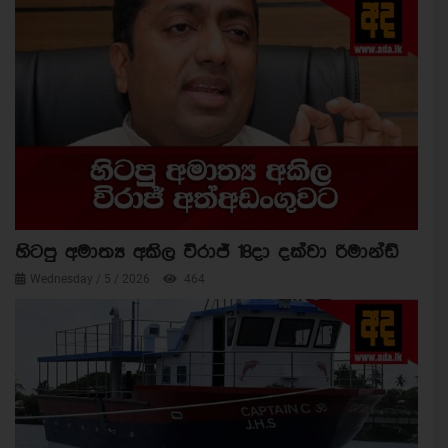
හිටපු අමාත්‍ය අකිල විරාජ් 18දා දක්වා රිමාන්ඩ්
Wednesday / 5 / 2026
464