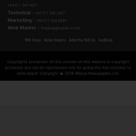
+94 011 247 9671
Technical :
+94 011 538 3437
Marketing :
+94 011 538 3439
Web Master :
Pradeep@admin.wnl.lk
WNL Home
Home Delivery
Advertise With Us
Feedback
Copyrights protected: All the content on this website is copyright
protected and can be reproduced only by giving the due courtesy to
www.ada.lk' Copyright � 2018 Wijeya Newspapers Ltd.
ad space