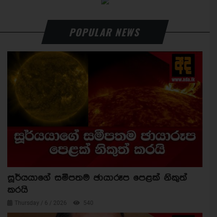
POPULAR NEWS
සූර්යයාගේ සමීපතම ඡායාරූප පෙළක් නිකුත්
කරයි
Thursday / 6 / 2026
540