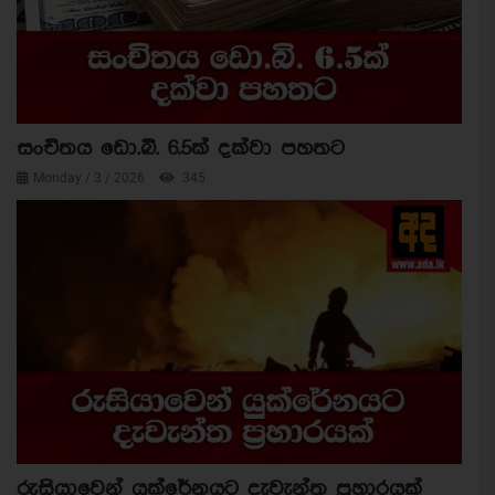
සංචිතය ඩො.බි. 6.5ක් දක්වා පහතට
Monday / 3 / 2026
345
රුසියාවෙන් යුක්රේනයට දැවැන්ත ප්‍රහාරයක්