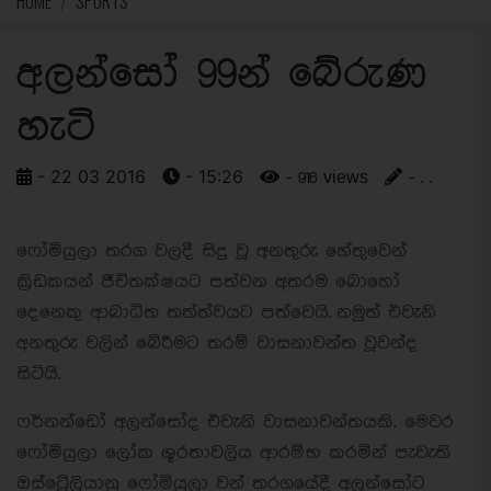
HOME
SPORTS
අලන්සෝ 99න් බේරුණ
හැටි
- 22 03 2016
- 15:26
- 916 views
- . .
ෆෝමියුලා තරග වලදී සිදු වූ අනතුරු හේතුවෙන්
ක්‍රිඩකයන් ජීවිතක්ෂයට පත්වන අතරම බොහෝ
දෙනෙකු ආබාධිත තත්ත්වයට පත්වෙයි.
නමුත් එවැනි
අනතුරු වලින් බේරීමට තරම් වාසනාවන්ත වූවන්ද
සිටියි.
ෆර්නන්ඩෝ අලන්සෝද එවැනි වාසනාවන්තයකි. මෙවර
ෆෝමියුලා ලෝක ශූරතාවලිය ආරම්භ කරමින් පැවැති
ඔස්ට්‍රේලියානු ෆෝමියුලා වන් තරගයේදී අලන්සෝට