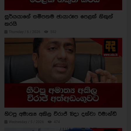
සූර්යයාගේ සමීපතම ඡායාරූප පෙළක් නිකුත්
කරයි
Thursday / 6 / 2026
552
හිටපු අමාත්‍ය අකිල විරාජ් 18දා දක්වා රිමාන්ඩ්
Wednesday / 5 / 2026
474