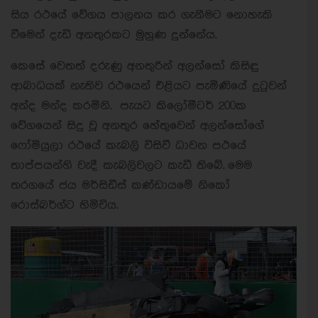
සිය රථයේ වේගය පාලනය කර ගැනීමට නොහැකි
වීමෙන් දැඩි අනතුරකට මුහුණ දුන්නේය.
කෙසේ වෙතත් දරුණු අනතුරින් අලන්සෝ කිසිඳු
ආබාධයක් නැතිව රථයෙන් එළියට පැමිණියේ දුටුවන්
අන්ද මන්ද කරමිනි.
පැයට කිලෝමීටර් 200ක
වේගයෙන් සිදු වූ අනතුර හේතුවෙන් අලන්සෝගේ
ෆෝමියුලා රථයේ කැබලි විසිවී ධාවන පථයේ
තාප්පයන්හි වැදී කැබලිවලට කැඩී තිබේ.
මෙම
තරගයේ ජය මර්සිඩීස් කණ්ඩායමේ නිකෝ
රොස්බර්ග්ට හිමිවිය.