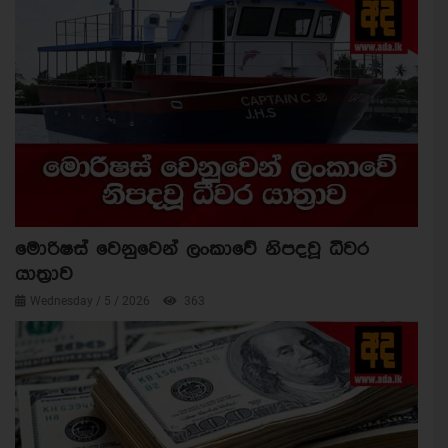
මොරිෂස් වෙනුවෙන් ලංකාවේ නිපදවූ ධීවර
යාත්‍රාව
Wednesday / 5 / 2026
363