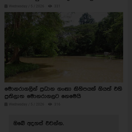
Wednesday / 5 / 2026
331
මොනරාගලින් ප්‍රධාන ගංඟා කිහිපයක් ගියත් එහි
ප්‍රතිලාභ මොනරාගලට නෙමෙයි
Wednesday / 5 / 2026
316
ඔබේ අදහස් එවන්න.