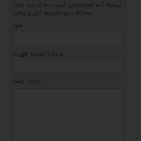
ඔබේ අදහස් සිංහලෙන්, ඉංග්‍රීසියෙන් හෝ සිංහල
ශබ්ද ඉංග්‍රීසි අකුරෙන් ලියා එවන්න.
නම:
විද්‍යුත් තැපැල් ලිපිනය:
ඔබේ ප‍්‍රතිචාර: