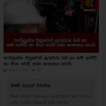
තායිලන්ත සිසුවෙක් ගුරුවරු 5ක් හා තම ආච්චි
හා සීයා වෙඩි තබා ඝාතනය කරයි
Friday / 7 / 2026
291
ඔබේ අදහස් එවන්න.
ඔබේ අදහස් සිංහලෙන්, ඉංග්‍රීසියෙන් හෝ සිංහල
ශබ්ද ඉංග්‍රීසි අකුරෙන් ලියා එවන්න.