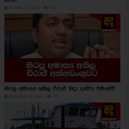
කරයි
Thursday / 6 / 2026
554
හිටපු අමාත්‍ය අකිල විරාජ් 18දා දක්වා රිමාන්ඩ්
Wednesday / 5 / 2026
474