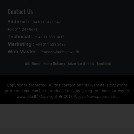
Contact Us
Editorial :
+94 011 247 9642,
+94 011 247 9671
Technical :
+94 011 538 3437
Marketing :
+94 011 538 3439
Web Master :
Pradeep@admin.wnl.lk
WNL Home
Home Delivery
Advertise With Us
Feedback
Copyrights protected: All the content on this website is copyright
protected and can be reproduced only by giving the due courtesy to
www.ada.lk' Copyright � 2018 Wijeya Newspapers Ltd.
ad space