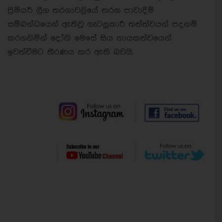
ප්‍රිමියර් ලීග තරගාවලියේ තරග පාවාදීම්
සම්බන්ධයෙන් ඇතිවූ ගැටලුකාරී තත්ත්වයන් පදනම්
කරගනිමින් දෝනි මෙසේ සිය නායකත්වයෙන්
ඉවත්වීමට තීරණය කර ඇති බවයි.