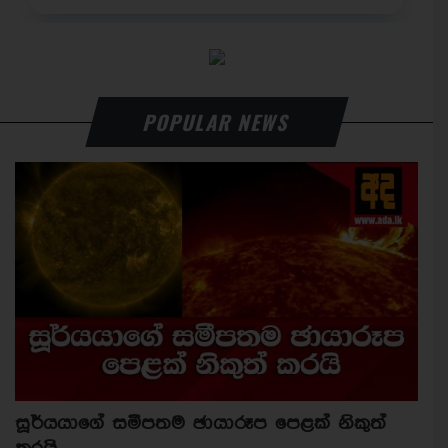
POPULAR NEWS
සූර්යයාගේ සමීපතම ඡායාරූප පෙළක් නිකුත්