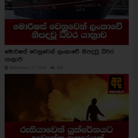
මොරිෂස් වෙනුවෙන් ලංකාවේ නිපදවූ ධීවර
යාත්‍රාව
Wednesday / 5 / 2026
366