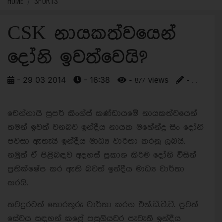
HOME
SPORTS
CSK නායකත්වයෙන්
දෝනි ඉවත්වෙයි?
- 29 03 2014
- 16:38
- 877 views
- . .
චෙන්නායි සුපර් කිංග්ස් කණ්ඩායමේ නායකත්වයෙන්
තමන් ඉවත් වනබව ඉන්දීය නායක මහේන්ද්‍ර සිං දෝනි
පවසා ඇතැයි ඉන්දීය මාධ්‍ය වාර්තා කරනු ලබයි.
නමුත් ඒ පිළිබඳව අදහස් ප්‍රකාශ කිරීම දෝනි විසින්
ප්‍රතික්ෂේප කර ඇති බවත් ඉන්දීය මාධ්‍ය වාර්තා
කරයි.
තවදුරටත් තොරතුරු වාර්තා කරන එන්.ඩී.ටී.වී. පුවත්
සේවය සඳහන් කළේ පසුගියවර පැවැති ඉන්දීය