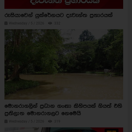
රුසියාවෙන් යුක්රේනයට දැවැන්ත ප්‍රහාරයක්
Wednesday / 5 / 2026
332
මොනරාගලින් ප්‍රධාන ගංඟා කිහිපයක් ගියත් එහි
ප්‍රතිලාභ මොනරාගලට නෙමෙයි
Wednesday / 5 / 2026
319