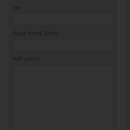
නම:
විද්‍යුත් තැපැල් ලිපිනය:
ඔබේ ප‍්‍රතිචාර: