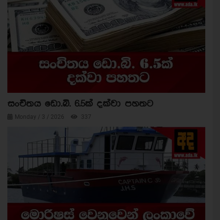
සංචිතය ඩො.බි. 6.5ක් දක්වා පහතට
Monday / 3 / 2026
337