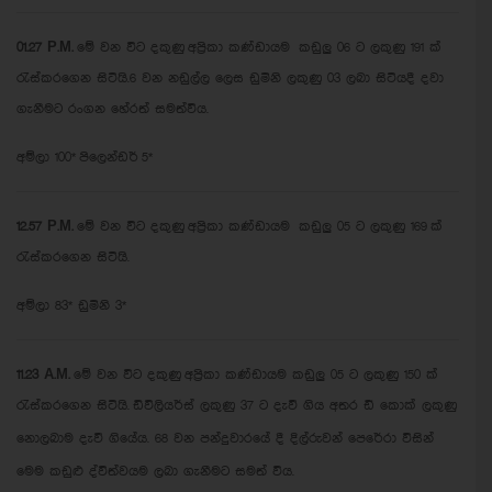
01.27 P.M.
මේ වන විට දකුණු අප්‍රිකා කණ්ඩායම කඩුලු 06 ට ලකුණු 191 ක්
රැස්කරගෙන සිටියි.6 වන නඩුල්ල ලෙස ඩුමිනි ලකුණු 03 ලබා සිටියදී දවා
ගැනීමට රංගන හේරත් සමත්විය.
අම්ලා 100* පිලෙන්ඩර් 5*
12.57 P.M.
මේ වන විට දකුණු අප්‍රිකා කණ්ඩායම කඩුලු 05 ට ලකුණු 169 ක්
රැස්කරගෙන සිටියි.
අම්ලා 83* ඩුමිනි 3*
11.23 A.M.
මේ වන විට දකුණු අප්‍රිකා කණ්ඩායම කඩුලු 05 ට ලකුණු 150 ක්
රැස්කරගෙන සිටියි.
ඩිවිලියර්ස් ලකුණු 37 ට දැවී ගිය අතර ඩී කොක් ලකුණු
නොලබාම දැවී ගියේය. 68 වන පන්දුවාරයේ දී දිල්රුවන් පෙරේරා විසින්
මෙම කඩුළු ද්විත්වයම ලබා ගැනීමට සමත් විය.