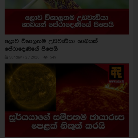
ලොව විශාලතම උඩවැඩියා ශාඛයක්
පේරාදෙණියේ පිපෙයි
Sunday / 2 / 2026
549