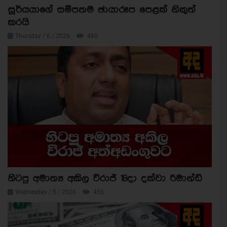
සූර්යයාගේ සමීපතම ඡායාරූප පෙළක් නිකුත්
කරයි
Thursday / 6 / 2026
480
හිටපු අමාත්‍ය අකිල විරාජ් 18දා දක්වා රිමාන්ඩ්
Wednesday / 5 / 2026
455