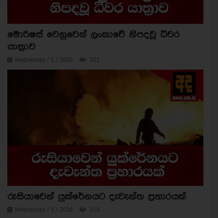
මොරිෂස් වෙනුවෙන් ලංකාවේ නිපදවූ ධීවර
යාත්‍රාව
Wednesday / 5 / 2026
322
රුසියාවෙන් යුක්රේනයට දැවැන්ත ප්‍රහාරයක්
Wednesday / 5 / 2026
318