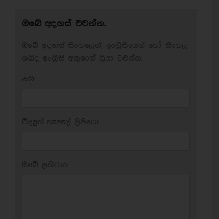
ඔබේ අදහස් එවන්න.
ඔබේ අදහස් සිංහලෙන්, ඉංග්‍රීසියෙන් හෝ සිංහල
ශබ්ද ඉංග්‍රීසි අකුරෙන් ලියා එවන්න.
නම:
විද්‍යුත් තැපැල් ලිපිනය:
ඔබේ ප‍්‍රතිචාර: