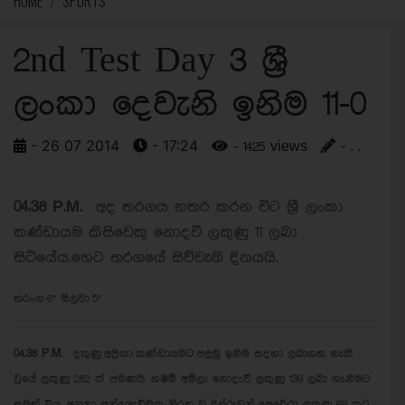
HOME
SPORTS
2nd Test Day 3 ශ්‍රී
ලංකා දෙවැනි ඉනිම 11-0
- 26 07 2014
- 17:24
- 1425 views
- . .
​04.38 P.M.
අද තරගය නතර කරන විට ශ්‍රී ලංකා
කණ්ඩායම කිසිවෙකු නොදවී ලකුණු 11 ලබා
සිටියේය.හෙට තරගයේ සිව්වැනි දිනයයි.
තරංග 6* සිලවා 5*
​04.38 P.M.
දකුණු
අප්‍රිකා කණ්ඩායමට පලමු ඉනිම සදහා ලබාගත හැකි
වුයේ ලකුණු 282 ක් පමණයි. හෂීම් අම්ලා නොදැවී ලකුණු 139 ලබා ගැනීමට
සමත් විය. අගනා පන්දුයැවීමක නිරත වූ දිල්රුවන් පෙරේරා ලකුණු 69 කට