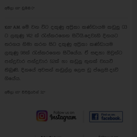
අම්ලා 68* ඩුමිනි 0*
මේ වන විට දකුණු
අප්‍රිකා කණ්ඩායම කඩුලු 03
10.57 A.M.
ට ලකුණු 142 ක් රැස්කරගෙන සිටියි.
දෙවැනි දිනයට
තරගය නිමා කරන සිට දකුණු අප්‍රිකා කණ්ඩායම
ලකුණු 98ක් රැස්කරගෙන සිටියේය. ඒ සඳහා ඔවුන්ට
පන්දුවාර පන්දුවාර 52ක් හා කඩුලු තුනක් වැයවී
තිබුණි. දිනයේ අවසන් කඩුල්ල ලෙස ඩු ප්ලෙසි දැවි
ගියේය.
අම්ලා 65* ඩිවිලියර්ස් 32*