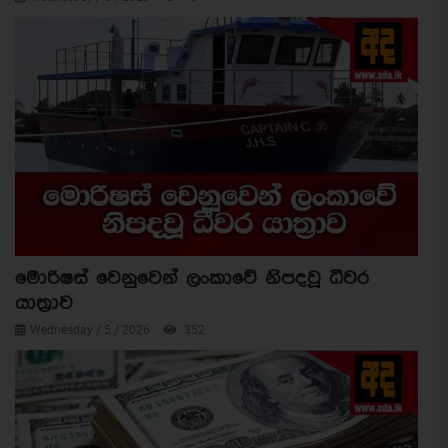
මොරිෂස් වෙනුවෙන් ලංකාවේ නිපදවූ ධීවර
යාත්‍රාව
Wednesday / 5 / 2026
352