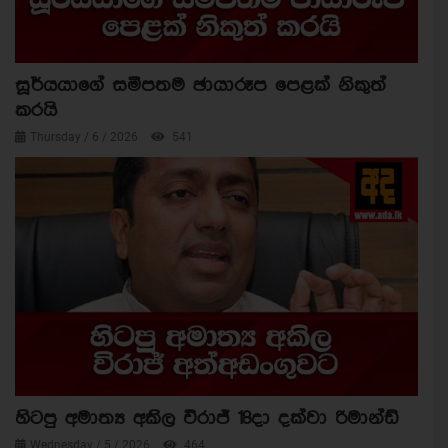
සූර්යයාගේ සමීපතම ඡායාරූප පෙළක් නිකුත්
කරයි
Thursday / 6 / 2026
541
හිටපු අමාත්‍ය අකිල විරාජ් 18දා දක්වා රිමාන්ඩ්
Wednesday / 5 / 2026
464