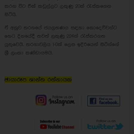
කරන විට එක් කඩුල්ලට ලකුණු 20ක් රැස්කගෙන
සිටියි.
ඒ අනුව තරගයේ ජයග්‍රහණය සඳහා කොදෙව්වන්ට
හෙට දිනයේදී තවත් ලකුණු 224ක් රැස්කරගත
යුතුවෙයි. තරගාවලිය 1-0ක් ලෙස ඉදිරියෙන් සිටින්නේ
ශ්‍රී ලංකා කණ්ඩායමයි.
ඡායාරූප ශාන්ත රත්නායක