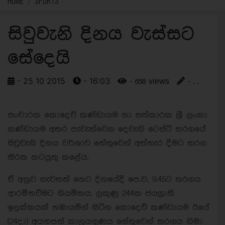
HOME
SPORTS
සිවුවැනි දිනය වැස්සට
සේදෙයි
- 25 10 2015
- 16:03
- 658 views
- . .
සංචාරක කොදෙව් කණ්ඩායම හා සත්කාරක ශ්‍රී ලංකා
කණ්ඩායම අතර පැවැත්වෙන දෙවැනි ටෙස්ට් තරගයේ
සිවුවැනි දිනය වර්ශාව හේතුවෙන් අත්හැර දීමට තරග
තීරක කටයුතු කළේය.
ඒ අනුව නැවතත් හෙට දිනයේදී පෙ.ව. 9.45ට තරගය
ආරම්භවීමට නියමිතය. ලකුණු 244ක ජයග්‍රාහී
ඉලක්කයක් හඹායමින් සිටින කොදෙව් කණ්ඩායම ඊයේ
(24දා) අයහපත් කාලයගුණය හේතුවෙන් තරගය නිමා