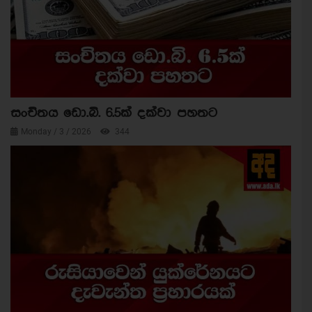
සංචිතය ඩො.බි. 6.5ක් දක්වා පහතට
Monday / 3 / 2026
344