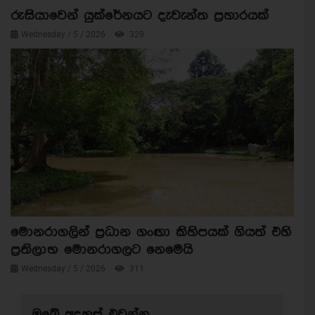
රුසියාවෙන් යුක්රේනයට දැවැන්ත ප්‍රහාරයක්
Wednesday / 5 / 2026
329
මොනරාගලින් ප්‍රධාන ගංඟා කිහිපයක් ගියත් එහි
ප්‍රතිලාභ මොනරාගලට නෙමෙයි
Wednesday / 5 / 2026
311
ඔබේ අදහස් එවන්න.