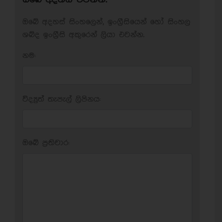
ඔබේ අදහස් සිංහලෙන්, ඉංග්‍රීසියෙන් හෝ සිංහල
ශබ්ද ඉංග්‍රීසි අකුරෙන් ලියා එවන්න.
නම:
විද්‍යුත් තැපැල් ලිපිනය:
ඔබේ ප‍්‍රතිචාර: