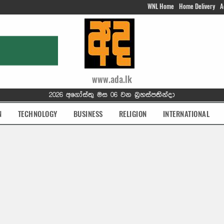
WNL Home
Home Delivery
A
www.ada.lk
2026 අගෝස්තු මස 06 වන බ්‍රහස්පතින්දා
N
TECHNOLOGY
BUSINESS
RELIGION
INTERNATIONAL