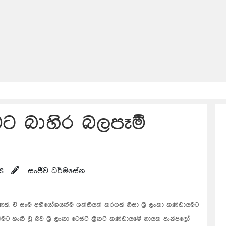
යමට බාහිර බලපෑම්
s
- සංජීව ධර්මසේන
ත්, ඒ සෑම අභියෝගයක්ම ශක්තියක් කරගත් නිසා ශ්‍රී ලංකා කණ්ඩායමට
හැකි වූ බව ශ්‍රී ලංකා ටෙස්ට් ක්‍රිකට් කණ්ඩායමේ නායක ඇන්ජලෝ