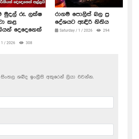
 මුදල් රු. ලක්ෂ
රාගම පොලිස් බල ප්‍ර
ංචා කළ
දේශයට ඇඳිරි නිතිය
නියන් දෙදෙනෙක්
Saturday / 1 / 2026
294
/ 1 / 2026
308
සිංහල ශබ්ද ඉංග්‍රීසි අකුරෙන් ලියා එවන්න.