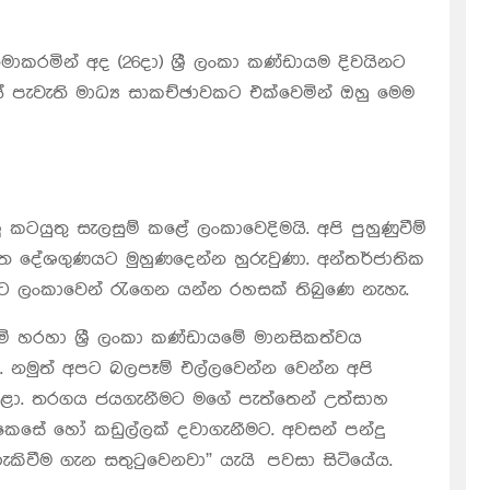
රමින් අද (26දා) ශ්‍රී ලංකා කණ්ඩායම දිවයිනට
නයේ පැවැති මාධ්‍ය සාකච්ඡාවකට එක්වෙමින් ඔහු මෙම
ටයුතු සැලසුම් කළේ ලංකාවෙදිමයි. අපි පුහුණුවීම්
ත දේශගුණයට මුහුණදෙන්න හුරුවුණා. අන්තර්ජාතික
ේස්ට ලංකාවෙන් රැගෙන යන්න රහසක් තිබු‍ණෙ නැහැ.
 හරහා ශ්‍රී ලංකා කණ්ඩායමේ මානසිකත්වය
ණා. නමුත් අපට බලපෑම් එල්ලවෙන්න වෙන්න අපි
කළා. තරගය ජයගැනීමට ම‍ගේ පැත්තෙන් උත්සාහ
ෙසේ හෝ කඩුල්ලක් දවාගැනීමට. අවසන් පන්දු
කිවීම ගැන සතුටුවෙනවා” යැයි පවසා සිටියේය.