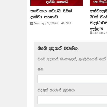
සංචිතය ඩො.බි. 6.5ක්
අස්වැසුම
දක්වා පහතට
30ක් ව
නිලධාරි
Monday / 3 / 2026
328
අල්ලයි
Saturday 
ඔබේ අදහස් එවන්න.
ඔබේ අදහස් සිංහලෙන්, ඉංග්‍රීසියෙන් හෝ 
නම:
විද්‍යුත් තැපැල් ලිපිනය: