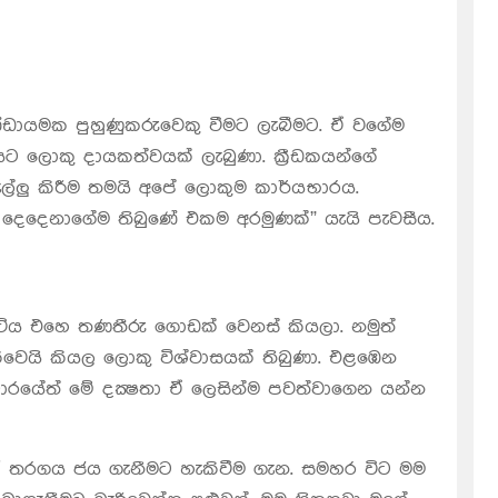
ඩායමක පුහුණුකරුවෙකු වීමට ලැබීමට. ඒ වගේම
යට ලොකු දායකත්වයක් ලැබුණා. ක්‍රීඩකයන්ගේ
ැල්ලු කිරීම තමයි අපේ ලොකුම කාර්යභාරය.
 දෙ‍දෙනාගේම තිබුණේ එකම අරමුණක්” යැයි පැවසීය.
ය එහෙ තණතීරු ගොඩක් වෙනස් කියලා. නමුත්
ැකිවෙයි කියල ලොකු විශ්වාසයක් තිබුණා. එළඹෙන
සංචාරයේත් මේ දක්‍ෂතා ඒ ලෙසින්ම පවත්වාගෙන යන්න
 තරගය ජය ගැනීමට හැකිවීම ගැන. සමහර විට මම