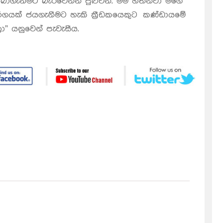
ලබාගැනීමට බැරිවෙන්න පුළුවන්. මම හිතනවා මගේ
ගයක් ජයගැනීමට හැකි ක්‍රීඩකයෙකුට කණ්ඩායමේ
” යනුවෙන් පැවැසීය.