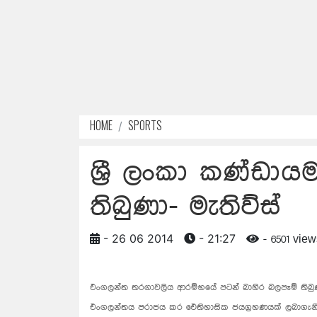
HOME
SPORTS
ශ්‍රී ලංකා කණ්ඩා
තිබුණා- මැතිව්ස්
- 26 06 2014
- 21:27
- 6501 view
එංගලන්ත තරගාවලිය ආරම්භයේ පටන් බාහිර බලපෑම් තිබුණ
එංගලන්තය පරාජය කර ඓතිහාසික ජයග්‍රහණයක් ලබාගැනීමට 