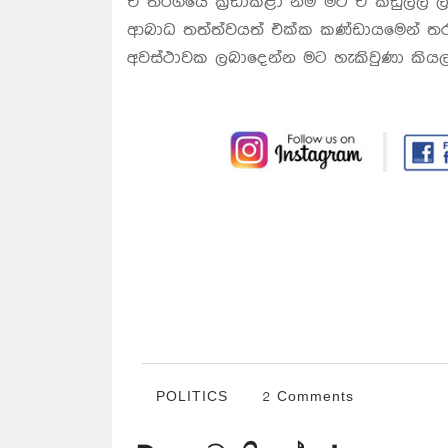
ඒ තරගයේ ක්‍රීඩාකළා නම් මට ඒ කඩුල්ල 
ආබාධ තත්ත්වයත් එක්ක කණ්ඩායමෙන් තර
අවස්ථාවක ලබාදෙන්න මට හැකිවුණා කියලා
POLITICS
2 Comments