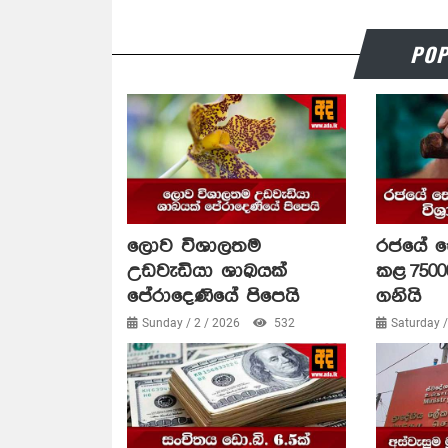
POP
ලොව විශාලතම
රජයේ 
උඩවැඩියා ශාඛයක්
කළ 75000
පේරාදෙණියේ පිපෙයි
ගනියි
Sunday / 2 / 2026
532
Saturday 