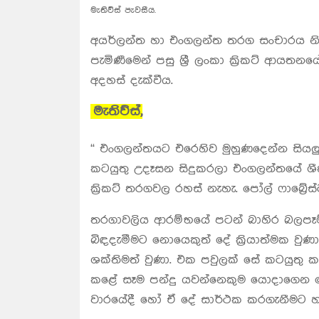
මැතිව්ස් පැවසීය.
අයර්ලන්ත හා එංගලන්ත තරග සංචාරය නිමාක
පැමිණීමෙන් පසු ශ්‍රී ලංකා ක්‍රිකට් ආයත
අදහස් දැක්වීය.
මැතිව්ස්,
“ එංගලන්තයට එරෙහිව මුහුණදෙන්න සියලු ක
කටයුතු උදෑසන සිදුකරලා එංගලන්තයේ ශී
ක්‍රිකට් තරගවල රහස් නැහැ. පෝල් ෆාබ්‍ර
තරගාවලිය ආරම්භයේ පටන් බාහිර බලපෑම්
‍බිඳදැමීමට නොයෙකුත් දේ ක්‍රියාත්මක වු
ශක්තිමත් වුණා. එක පවුලක් සේ කටයුතු 
කළේ සෑම පන්දු යවන්නෙකුම යොදාගෙන ක
වාරයේදී හෝ ඒ දේ සාර්ථක කරගැනීමට හැ