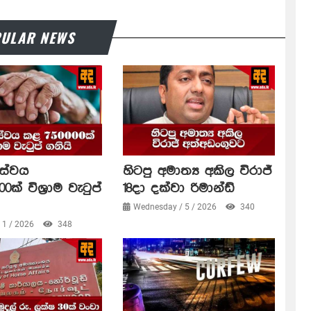
ULAR NEWS
සේවය
හිටපු අමාත්‍ය අකිල විරාජ්
0ක් විශ්‍රාම වැටුප්
18දා දක්වා රිමාන්ඩ්
Wednesday / 5 / 2026
340
/ 1 / 2026
348