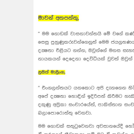
මාවන් අතපත්තු,
“ මම ගොඩක් වාසනාවන්තයි මේ වගේ කණ්
සෙසු පුහුණුකරුවන්ගෙනුත් මෙම ජයග්‍රහණ
දක්‍ෂතා එළියට ගන්න, ඔවුන්ගේ මනස සැහ
නායකයන් දෙදෙනා දෙවිධියක් වුවත් ඔවුන්
ලසිත් මාලිංග,
“ එංගලන්තයට යනකොට අපි දැනගෙන හිටි
අපේ දක්‍ෂතා හොඳින් ඉදිරිපත් කිරීමට හ
දකුණු අප්‍රිකා‍ සංචාරයේත්, පාකිස්තාන 
බලාපොරොත්තු වෙනවා.
මම ගොඩක් සතුටුවෙනවා අවසානයේදී හෝ