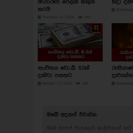
ඡායාරූප පෙළක් නිකුත්
18දා දක්
කරයි
Wednesday
Thursday / 6 / 2026
543
සංචිතය ඩො.බි. 6.5ක්
රුසියාව
දක්වා පහතට
දැවැන්ත 
Monday / 3 / 2026
344
Wednesday
ඔබේ අදහස් එවන්න.
ඔබේ අදහස් සිංහලෙන්, ඉංග්‍රීසියෙන් හෝ 