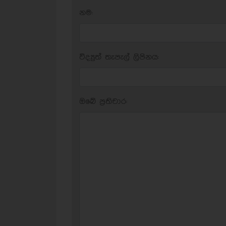
නම:
විද්‍යුත් තැපැල් ලිපිනය:
ඔබේ ප‍්‍රතිචාර: