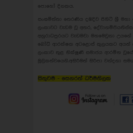
පොහෝ දිනකය.
සංඝමිත්තා තෙරණිය දඹදිව පිහිටි ශ්‍රී මහ
ලංකාවට වැඩම වූ අතර, දේවානම්පියතිස්ස 
අනුරාධපුරයට වැඩමවා මහමෙවුනා උයනේ
බෝධි ආරක්ෂක අටළොස් කුලයකට අයත් අය 
ලංකාව තුළ භික්ෂූණී සමාජය ආරම්භ වූය
මූලිකත්වයෙනි.අසිරිමත් සිරිපා වන්දන
සිතුවම - සෙනරත් ධර්මතිලක