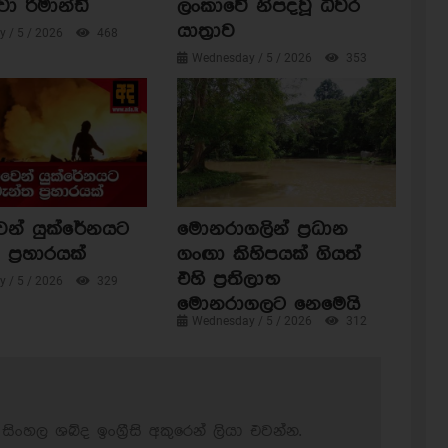
වා රිමාන්ඩ්
ලංකාවේ නිපදවූ ධීවර
යාත්‍රාව
 / 5 / 2026
468
Wednesday / 5 / 2026
353
ෙන් යුක්රේනයට
මොනරාගලින් ප්‍රධාන
ප්‍රහාරයක්
ගංඟා කිහිපයක් ගියත්
එහි ප්‍රතිලාභ
 / 5 / 2026
329
මොනරාගලට නෙමෙයි
Wednesday / 5 / 2026
312
සිංහල ශබ්ද ඉංග්‍රීසි අකුරෙන් ලියා එවන්න.