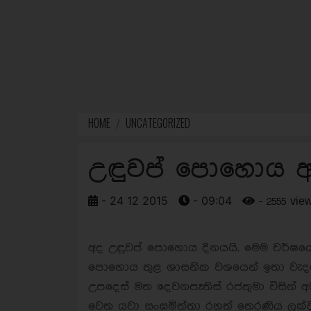
HOME
UNCATEGORIZED
උඳුවප් පොහොය අ
- 24 12 2015
- 09:04
- 2555 vie
අද උඳුවප් පොහොය දිනයයි. මෙම වර්ෂය
පොහොය තුළ ශාසනික වශයෙන් ඉතා වැදගත් ස
උපදෙස් මත දෙවනපෑතිස් රජතුමා විසින් අරි
වෙත යවා සංඝමිත්තා රහත් තෙරණිය ලක්