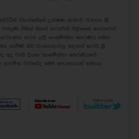
ා බෝධීන් වහන්සේගේ දක්ෂිණ ශාඛාව රැගෙන ශ්‍රී
රජතුමා විසින් මහත් හරසරින් පිළිගෙන පෙරහරින්
 රෝපණය කරන ලදී. සංඝමිත්තා තෙරණිය සමග
පැමිණි බව වංශකතාවල සඳහන් කරයි. ශ්‍රී
ේද අද වැනි දිනක සංඝමිත්තා තෙරණියගේ
ා සමය ආරම්භ වන්නේද මෙම පොහොයත් සමගය.