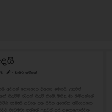
දයි
ws
- චාමර සම්පත්
ෙහි අවසන් පොහොය දිනයද මෙයයි. උඳුවප්
ිදුවීම් රැසක් සිදුවී තිබේ.
මිහිඳු මා හිමියන්ගේ
ට්ඨ ඇමැති ප්‍රධාන දූත පිරිස අශෝක අධිරාජ්‍යයා
දිවට වැඩමවා ගත්තේ උඳුවප් පුර පසොළොස්වක