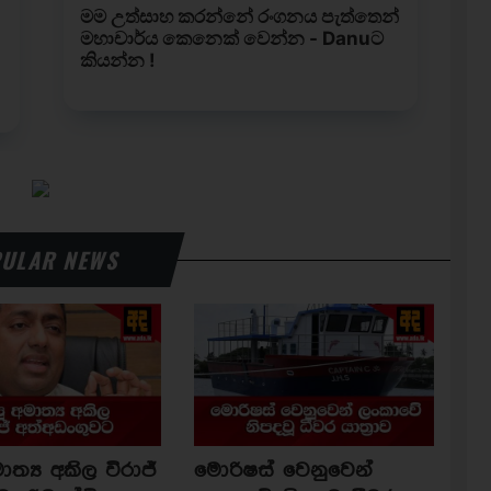
ULAR NEWS
ාත්‍ය අකිල විරාජ්
මොරිෂස් වෙනුවෙන්