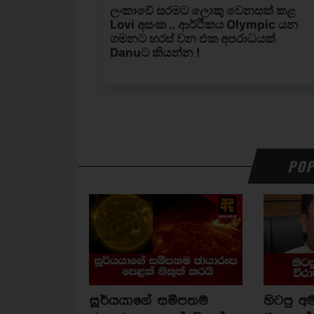
POP
සූර්යයාගේ සමීපතම
හිටපු අම