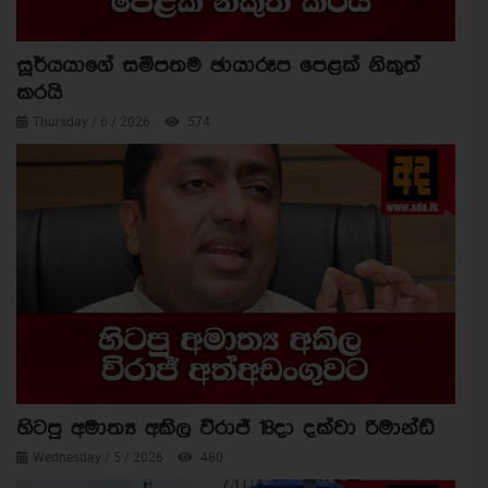
සූර්යයාගේ සමීපතම ඡායාරූප පෙළක් නිකුත්
කරයි
Thursday / 6 / 2026
574
හිටපු අමාත්‍ය අකිල විරාජ් 18දා දක්වා රිමාන්ඩ්
Wednesday / 5 / 2026
480