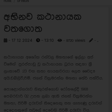
HOME
OPINION
අභිනව කථානායක
වතගොත
- 17 12 2024
- 13:10
- 9720 views
- ..
කථානායක අශෝක රන්වල මහතාගේ ඉල්ලා අස්
වීමෙන් පුරප්පාඩු වූ කථානායක ධූරය සඳහා ශ්‍රී
ලංකාවේ 23 වන කතා නායකවරයා ලෙස වෛද්‍ය
අයි.ඩබ්ලිව්,එම්. ජගත් වික්‍රමරත්න මහතා තේරි පත්විය.
පොළොන්නරුව හිඟුරක්ගොඩ රෝහලේදී 1968
පෙබරවාරි 02 උපත ලබා ඇති ජගත් වික්‍රමරත්න
මහතා, පිරිමි දරුවන් තිදෙනෙකු සහ ගැහැණු දරුවන්
දෙදෙනකුගේ පවුලේ දෙවෙනි පිරිමි දරුවා විය.