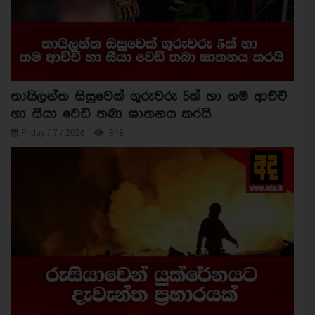
තායිලන්ත සිසුවෙක් ගුරුවරු 5ක් හා තම ආච්චි
හා සීයා වෙඩි තබා ඝාතනය කරයි
Friday / 7 / 2026
348