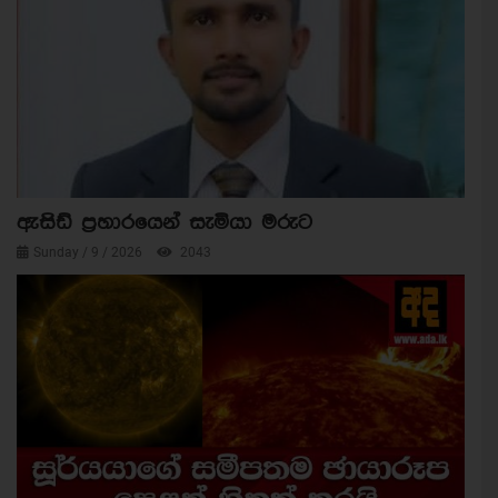
ඇසිඩ් ප්‍රහාරයෙන් සැමියා මරුට
Sunday / 9 / 2026
2043