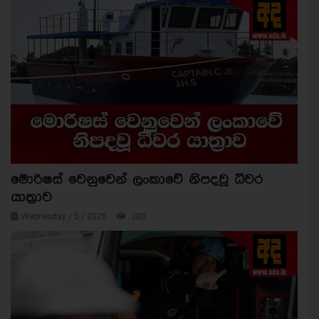
මොරිෂස් වෙනුවෙන් ලංකාවේ නිපදවූ ධීවර
යාත්‍රාව
Wednesday / 5 / 2026
380