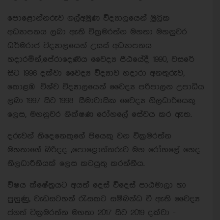
පොළොන්නරුව ගල්අමුණ විද්‍යාලයෙන් මූලික
අධ්‍යාපනය ලබා ඇති වික්‍රමරත්න මහතා මහනුවර
ධර්මරාජ විද්‍යාලයෙන් උසස් අධ්‍යාපනය
හදාරමින්,පේරාදෙණිය වෛද්‍ය පීඨයේදී 1990, වසරේ
සිට 1996 දක්වා වෛද්‍ය විද්‍යාව හදාරා අනතුරුව,
කොළඹ විශ්ව විද්‍යාලයෙන් වෛද්‍ය පරිපාලන උපාධිය
ලබා 1997 සිට 1998 සීමාවාසික වෛද්‍ය නිලධාරියෙකු
ලෙස, මහනුවර ශික්ෂණ රෝහලේ සේවය කර ඇත.
දරුවන් තිදෙනෙකුගේ පියෙකු වන වික්‍රමරත්න
මහතාගේ බිරිදද ,පොළොන්නරුව මහ රෝහලේ හෙද
නිලධාරීනියක් ලෙස කටයුතු කරන්නීය.
විෂය ක්ෂේත්‍රයට අයත් දෙස් විදෙස් පාඨමාලා හා
පුහුණු, වැඩසටහන් රැසකට සම්බන්ධ වී ඇති වෛද්‍ය
ජගත් වික්‍රමරත්න මහතා 2017 සිට 2019 දක්වා -