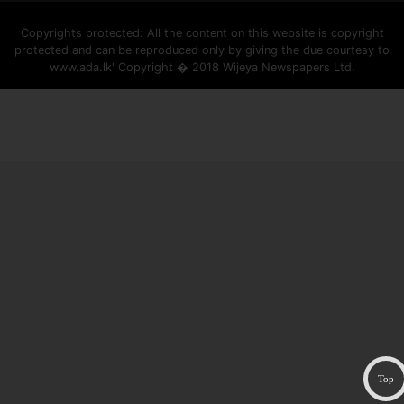
Copyrights protected: All the content on this website is copyright
protected and can be reproduced only by giving the due courtesy to
www.ada.lk' Copyright � 2018 Wijeya Newspapers Ltd.
ad space
Top