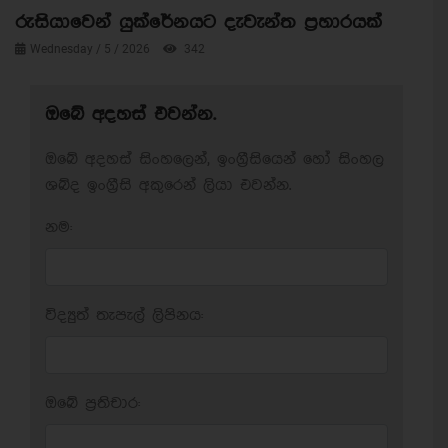
රුසියාවෙන් යුක්රේනයට දැවැන්ත ප්‍රහාරයක්
Wednesday / 5 / 2026
342
ඔබේ අදහස් එවන්න.
ඔබේ අදහස් සිංහලෙන්, ඉංග්‍රීසියෙන් හෝ සිංහල
ශබ්ද ඉංග්‍රීසි අකුරෙන් ලියා එවන්න.
නම:
විද්‍යුත් තැපැල් ලිපිනය:
ඔබේ ප‍්‍රතිචාර: