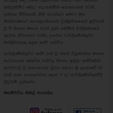
කටයුතු කළ ජගත් වික්‍රමරත්න මහතා තම වෘත්තීය
අත්දැකීම්ට බෙදා හදාගනිමින් පොහොසත් රටක්,
ලස්සන ජීවිතයක්, බිහි කරන්නට මෙවර මහ
මැතිවරණයට පොළොන්නරුව දිස්ත්‍රික්කයෙන් ඉදිරිපත්
වූ ඒ මහතා මනාප 51,391 ලබා ගනිමින් දිස්ත්‍රික්කයේ
දෙවන ස්ථානයට පත්ව, දහවන පාර්ලිමේන්තුවට
මන්ත්‍රීවරයකු ලෙස තේරී පත්විය.
පාර්ලිමේන්තුවට තේරී පත් වූ ජගත් වික්‍රමරත්න මහතා
කථානායක අශෝක රන්වල මහතා ඉල්ලා අස්වීමෙන්
පුරප්පාඩු වූ කතානායක ධුරය සඳහා ශ්‍රි ලංකාවේ 23
වැනි කතා නායකවරයා ලෙස 17 දා පාර්ලිමේන්තුවේදි
දිවුරුම් දුන්නේය.
මනම්පිටිය නිමල් ජයරත්න