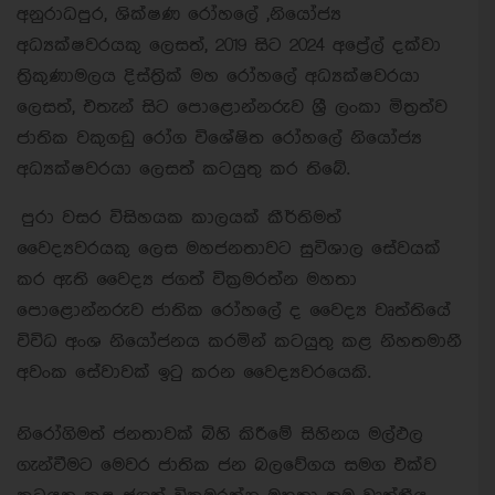
අනුරාධපුර, ශික්ෂණ රෝහලේ ,නියෝජ්‍ය
අධ්‍යක්ෂවරයකු ලෙසත්, 2019 සිට 2024 අප්‍රේල් දක්වා
ත්‍රිකුණාමලය දිස්ත්‍රික් මහ රෝහලේ අධ්‍යක්ෂවරයා
ලෙසත්, එතැන් සිට පොළොන්නරුව ශ්‍රී ලංකා මිත්‍රත්ව
ජාතික වකුගඩු රෝග විශේෂිත රෝහලේ නියෝජ්‍ය
අධ්‍යක්ෂවරයා ලෙසත් කටයුතු කර තිබේ.
පුරා වසර විසිහයක කාලයක් කීර්තිමත්
වෛද්‍යවරයකු ලෙස මහජනතාවට සුවිශාල සේවයක්
කර ඇති වෛද්‍ය ජගත් වික්‍රමරත්න මහතා
පොළොන්නරුව ජාතික රෝහලේ ද වෛද්‍ය වෘත්තියේ
විවිධ අංශ නියෝජනය කරමින් කටයුතු කළ නිහතමානී
අවංක සේවාවක් ඉටු කරන වෛද්‍යවරයෙකි.
නිරෝගිමත් ජනතාවක් බිහි කිරීමේ සිහිනය මල්ඵල
ගැන්වීමට මෙවර ජාතික ජන බලවේගය සමග එක්ව