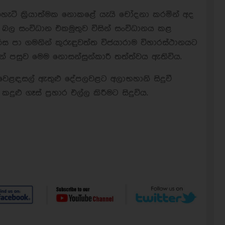
ිහැටි ක්‍රියාත්මක නොකළේ යැයි චෝදනා කරමින් අද
 බල සංවිධාන එකමුතුව විසින් සංවිධානය කළ
ිස පා ගමනින් කුරුඳුවත්ත විජයාරාම විහාරස්ථානයට
යෙන් පසුව මෙම නොසන්සුන්කාරී තත්ත්වය ඇතිවිය.
 වෙළඳසල් ඇතුළු දේපලවළට අලාභහානි සිදුවී
ළු ගෑස් ප්‍රහාර එල්ල කිරීමට සිදුවිය.