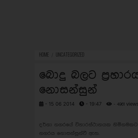
HOME
UNCATEGORIZED
බොදු බලට ප්‍රහාර
නොසන්සුන්
- 15 06 2014
- 19:47
- 4961 view
දර්ගා නගරයේ විහාරස්ථානයක හිමිනමකට පහ
නගරය නොසන්සුන්වී ඇත.