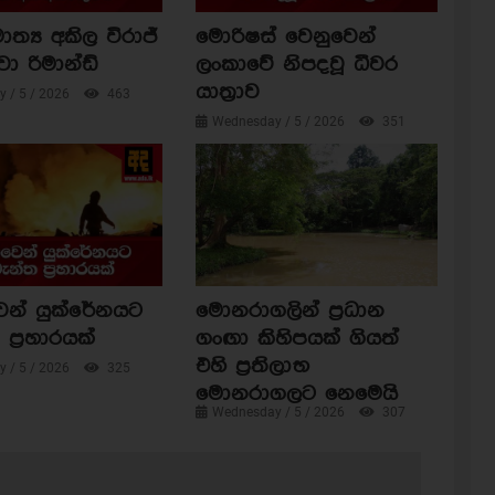
ාත්‍ය අකිල විරාජ්
මොරිෂස් වෙනුවෙන්
වා රිමාන්ඩ්
ලංකාවේ නිපදවූ ධීවර
යාත්‍රාව
 / 5 / 2026
463
Wednesday / 5 / 2026
351
ෙන් යුක්රේනයට
මොනරාගලින් ප්‍රධාන
ප්‍රහාරයක්
ගංඟා කිහිපයක් ගියත්
එහි ප්‍රතිලාභ
 / 5 / 2026
325
මොනරාගලට නෙමෙයි
Wednesday / 5 / 2026
307