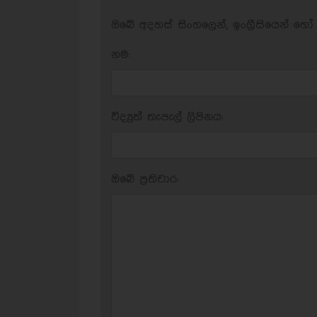
ඔබේ අදහස් සිංහලෙන්, ඉංග්‍රීසියෙන් හෝ 
නම:
විද්‍යුත් තැපැල් ලිපිනය:
ඔබේ ප‍්‍රතිචාර: