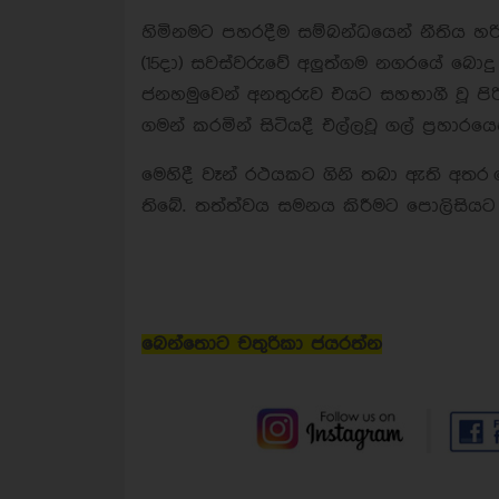
හිමිනමට පහරදීම සම්බන්ධයෙන් නීතිය හර
(15දා) සවස්වරුවේ අලුත්ගම නගරයේ බොදු
ජනහමුවෙන් අනතුරුව එයට සහභාගී වූ පිර
ගමන් කරමින් සිටියදී එල්ලවූ ගල් ප්‍රහාර
මෙහිදී වෑන් රථයකට ගිනි තබා ඇති අතර
තිබේ. තත්ත්වය සමනය කිරීමට පොලිසියට කදු
බෙන්තොට චතුරිකා ජයරත්න