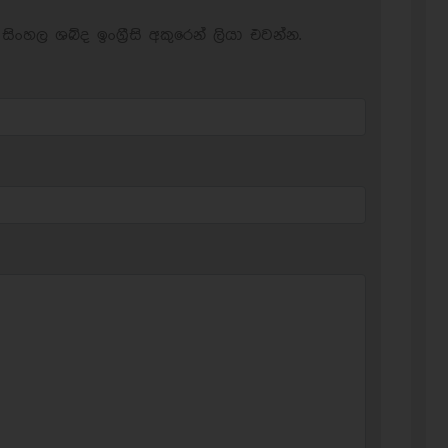
සිංහල ශබ්ද ඉංග්‍රීසි අකුරෙන් ලියා එවන්න.