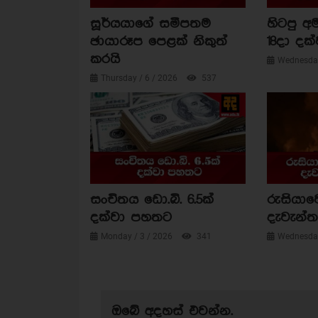
සූර්යයාගේ සමීපතම
හිටපු අම
ඡායාරූප පෙළක් නිකුත්
18දා දක්
කරයි
Wednesday
Thursday / 6 / 2026
537
සංචිතය ඩො.බි. 6.5ක්
රුසියාව
දක්වා පහතට
දැවැන්ත 
Monday / 3 / 2026
341
Wednesday
ඔබේ අදහස් එවන්න.