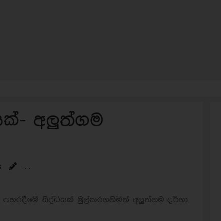
යක්- අලුත්ගම
s
- . .
රදීමේ සිද්ධියක් මුල්කරගනිමින් ‍අලුත්ගම දර්ගා