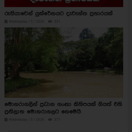
රුසියාවෙන් යුක්රේනයට දැවැන්ත ප්‍රහාරයක්
Wednesday / 5 / 2026
331
මොනරාගලින් ප්‍රධාන ගංඟා කිහිපයක් ගියත් එහි
ප්‍රතිලාභ මොනරාගලට නෙමෙයි
Wednesday / 5 / 2026
317