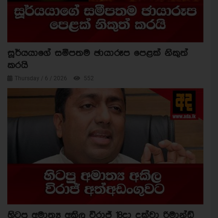
සූර්යයාගේ සමීපතම ඡායාරූප පෙළක් නිකුත්
කරයි
Thursday / 6 / 2026
552
හිටපු අමාත්‍ය අකිල විරාජ් 18දා දක්වා රිමාන්ඩ්