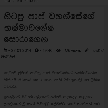
HOME
INTERNATIONAL
හිටපු පාප් වහන්සේගේ
භෂ්මාවශේෂ
සොරාගෙන
- 27 01 2014
- 19:40
- 728 views
- නරේන්
විශ්වජිත්
දෙවැනි ජුවාම් පාවුලු පාප් වහන්සේගේ භෂ්මාවශේෂ
කිසියම් පිරිසක් සොරාගෙන ඇති බව ඉතාලි පොලීසිය
පවසයි.
ඉතාලියේ මධ්‍යම අබ්‍රෑසෝ නමැති හුදකලා කඳුකර
ප්‍රදේශයේ වූ සැන් පිඑට්‍රෝ දේවස්ථානයේ තැන්පත් කර