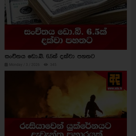
සංචිතය ඩො.බි. 6.5ක් දක්වා පහතට
Monday / 3 / 2026
345