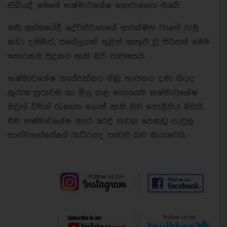
තිබියදී මෙසේ භෂ්මාවශේෂ සොරාගෙන තිබේ.
සති අන්තයේදී දේවස්ථානයේ ආරක්ෂිත වානේ රාමු
කඩා දමමින්, ජනේලයක් තුළින් ඇතුළු වූ පිරිසක් මෙම
සොරකම සිදුකර ඇති බව පැවසෙයි.
භෂ්මාවශේෂ තැන්පත්කර තිබූ භාජනය දමා ගියද
කුරුස සුරුවම හා මිල කළ නොහැකි භෂ්මාවශේෂ
ඔවුන් විසින් රැගෙන ගොස් ඇති බව පොලීසිය බවයි.
එම භෂ්මාවශේෂ අතර රෙදි කඩක පෙඟවූ පාවුලු
පාප්වහන්සේගේ රුධිරයද පැවති බව කියැවෙයි.