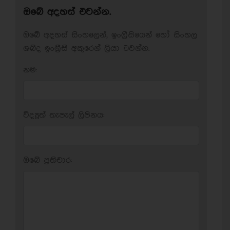
ඔබේ අදහස් එවන්න.
ඔබේ අදහස් සිංහලෙන්, ඉංග්‍රීසියෙන් හෝ සිංහල
ශබ්ද ඉංග්‍රීසි අකුරෙන් ලියා එවන්න.
නම:
විද්‍යුත් තැපැල් ලිපිනය:
ඔබේ ප‍්‍රතිචාර: