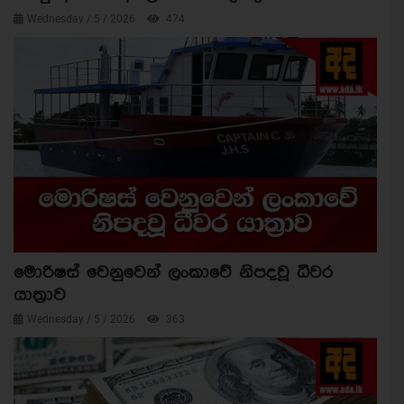
Wednesday / 5 / 2026
474
මොරිෂස් වෙනුවෙන් ලංකාවේ නිපදවූ ධීවර
යාත්‍රාව
Wednesday / 5 / 2026
363