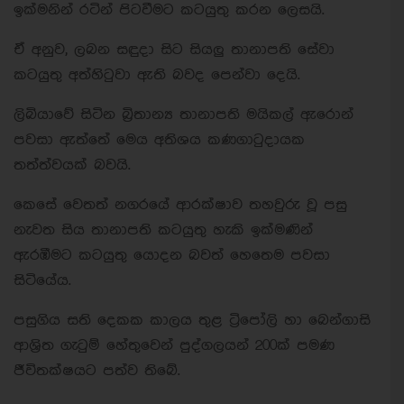
ඉක්මනින් රටින් පිටවීමට කටයුතු කරන ලෙසයි.
ඒ අනුව, ලබන සඳුදා සිට සියලු තානාපති සේවා
කටයුතු අත්හිටුවා ඇති බවද පෙන්වා දෙයි.
ලිබියාවේ සිටින බ්‍රිතාන්‍ය තානාපති මයිකල් ඇරොන්
පවසා ඇත්තේ මෙය අතිශය කණගාටුදායක
තත්ත්වයක් බවයි.
කෙසේ වෙතත් නගරයේ ආරක්ෂාව තහවුරු වූ පසු
නැවත සිය තානාපති කටයුතු හැකි ඉක්මණින්
ඇරඹීමට කටයුතු යොදන බවත් හෙතෙම පවසා
සිටියේය.
පසුගිය සති දෙකක කාලය තුළ ට්‍රිපෝලි හා බෙන්ගාසි
ආශ්‍රිත ගැටුම් හේතුවෙන් පුද්ගලයන් 200ක් පමණ
ජීවිතක්ෂයට පත්ව තිබේ.