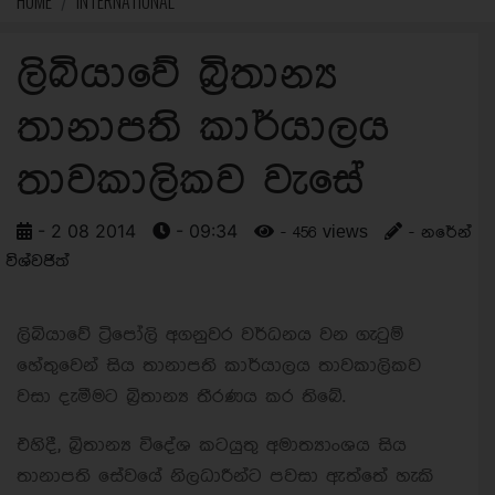
HOME
INTERNATIONAL
ලිබියාවේ බ්‍රිතාන්‍ය
තානාපති කාර්යාලය
තාවකාලිකව වැසේ
- 2 08 2014
- 09:34
- 456 views
- නරේන්
විශ්වජිත්
ලිබියාවේ ට්‍රිපෝලි අගනුවර වර්ධනය වන ගැටුම්
හේතුවෙන් සිය තානාපති කාර්යාලය තාවකාලිකව
වසා දැමීමට බ්‍රිතාන්‍ය තීරණය කර තිබේ.
එහිදී, බ්‍රිතාන්‍ය විදේශ කටයුතු අමාත්‍යාංශය සිය
තානාපති සේවයේ නිලධාරීන්ට පවසා ඇත්තේ හැකි