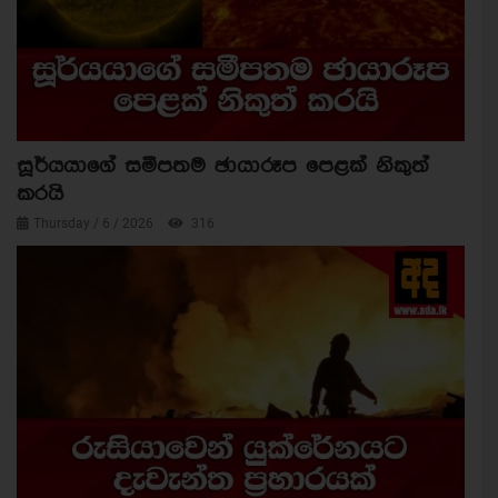
සූර්යයාගේ සමීපතම ඡායාරූප පෙළක් නිකුත්
කරයි
Thursday / 6 / 2026
316