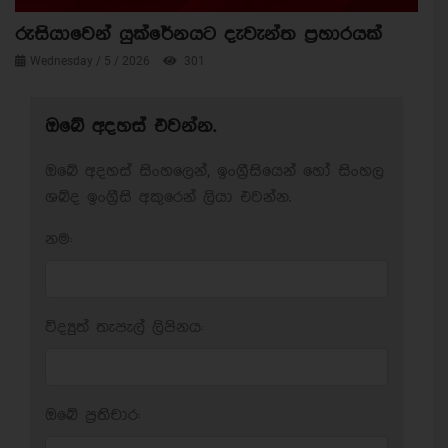
රුසියාවෙන් යුක්රේනයට දැවැන්ත ප්‍රහාරයක්
Wednesday / 5 / 2026
301
ඔබේ අදහස් එවන්න.
ඔබේ අදහස් සිංහලෙන්, ඉංග්‍රීසියෙන් හෝ සිංහල
ශබ්ද ඉංග්‍රීසි අකුරෙන් ලියා එවන්න.
නම:
විද්‍යුත් තැපැල් ලිපිනය:
ඔබේ ප‍්‍රතිචාර: