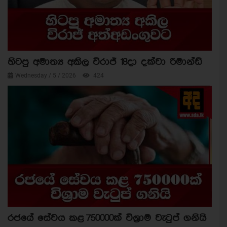
හිටපු අමාත්‍ය අකිල විරාජ් 18දා දක්වා රිමාන්ඩ්
Wednesday / 5 / 2026
424
රජයේ සේවය කළ 750000ක් විශ්‍රාම වැටුප් ගනියි