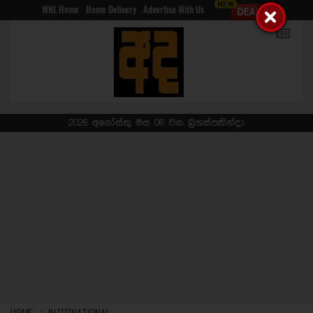
WNL Home
Home Delivery
Advertise With Us
2026 අගෝස්තු මස 06 වන බ්‍රහස්පතින්දා