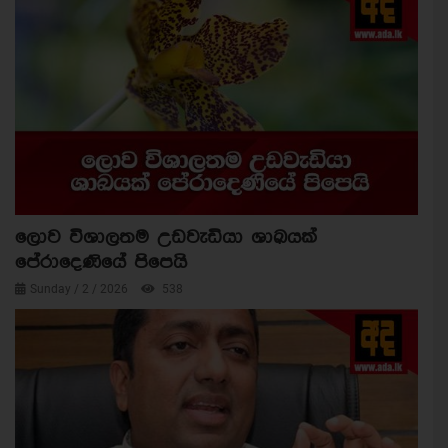
ලොව විශාලතම උඩවැඩියා ශාඛයක්
පේරාදෙණියේ පිපෙයි
Sunday / 2 / 2026
538