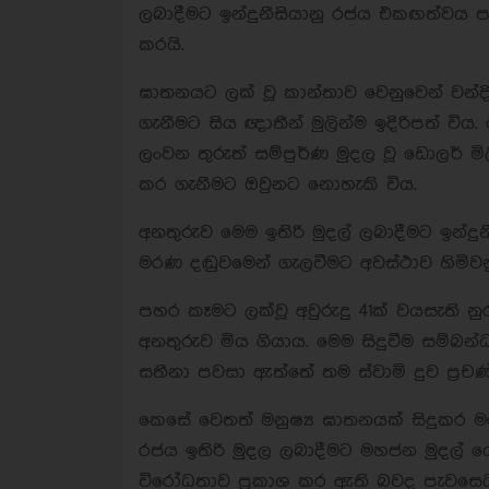
ලබාදීමට ඉන්දුනීසියානු රජය එකඟත්වය 
කරයි.
ඝාතනයට ලක් වූ කාන්තාව වෙනුවෙන් වන්
ගැනීමට සිය ඥාතීන් මුලින්ම ඉදිරිපත් 
ලංවන තුරුත් සම්පුර්ණ මුදල වූ ඩොලර් ම
කර ගැනීමට ඔවුනට නොහැකි විය.
අනතුරුව මෙම ඉතිරි මුදල් ලබාදීමට ඉන්
මරණ දඬුවමෙන් ගැලවීමට අවස්ථාව හිමිවන
පහර කෑමට ලක්වූ අවුරුදු 41ක් වයසැති නුර
අනතුරුව මිය ගියාය. මෙම සිදුවීම සම්බ
සතීනා පවසා ඇත්තේ තම ස්වාමි දුව ප්‍රචණ
කෙසේ වෙතත් මනුෂ්‍ය ඝාතනයක් සිදුකර 
රජය ඉතිරි මුදල ලබාදීමට මහජන මුදල් යො
විරෝධතාව ප්‍රකාශ කර ඇති බවද පැවසෙය