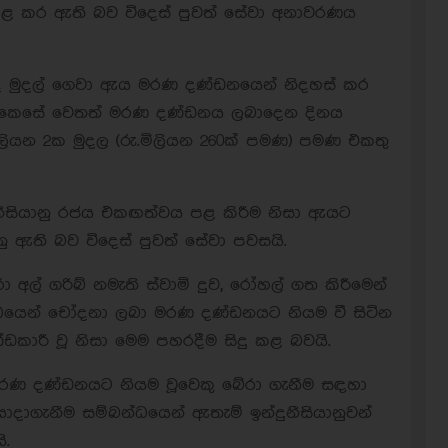
පළ කර ඇති බව විදෙස් පුවත් සේවා අනාවරණය
දි මුදල් ගෙවා ඇය මරණ දණ්ඩනයෙන් නිදහස් කර
විය. කෙසේ වෙතත් මරණ දණ්ඩනය ලබාදෙන දිනය
ිලියන 2ක මුදල (රු.මිලියන 260ක් පමණ) පමණ එකතු
දුනීසියානු රජය එකඟත්වය පළ කිරීම නිසා ඇයට
ු ඇති බව විදෙස් පුවත් සේවා පවසයි.
ා අල් ගරිබ් නමැති ස්වාමි දුව, රෝහල් ගත කිරීමෙන්
න්ධයෙන් චෝදනා ලබා මරණ දණ්ඩනයට නියම වී සිටින
්ඩකාරී වූ නිසා මෙම පහරදීම සිදු කළ බවයි.
මරණ දණ්ඩනයට නියම වූවෙකු බේරා ගැනීම සඳහා
දාගැනීම සම්බන්ධයෙන් ඇතැම් ඉන්දුනීසියානුවන්
ි.