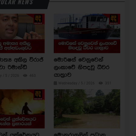
ULAR NEWS
ාත්‍ය අකිල විරාජ්
මොරිෂස් වෙනුවෙන්
වා රිමාන්ඩ්
ලංකාවේ නිපදවූ ධීවර
යාත්‍රාව
 / 5 / 2026
463
Wednesday / 5 / 2026
351
ෙන් යුක්රේනයට
මොනරාගලින් ප්‍රධාන