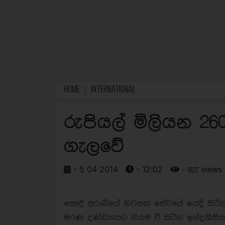
HOME
INTERNATIONAL
රුපියල් මිලියන 26
ගැලවේ
- 5 04 2014
- 12:02
- 527 views
සෞදි අරාබියේ නිවසක සේවයේ යෙදී සිට
මරණ දණ්ඩනයට නියම වී සිටින ඉන්දුනීසිය