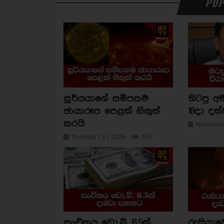
POP
සූර්යයාගේ සමීපතම
හිටපු අම
ඡායාරූප පෙළක් නිකුත්
18දා දක්
කරයි
Wednesday
Thursday / 6 / 2026
537
සංචිතය ඩො.බි. 6.5ක්
රුසියාව