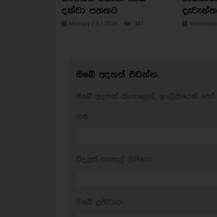
දක්වා පහතට
දැවැන්ත 
Monday / 3 / 2026
341
Wednesday
ඔබේ අදහස් එවන්න.
ඔබේ අදහස් සිංහලෙන්, ඉංග්‍රීසියෙන් හෝ 
නම:
විද්‍යුත් තැපැල් ලිපිනය:
ඔබේ ප‍්‍රතිචාර: