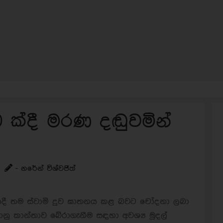
0 ක්දී මරණ දඬුවමින්
- නරේන් විශ්වජිත්
ියදී තම ස්වාමි දුව ඝාතනය කළ බවට චෝදනා ලබා
ානු කාන්තාව බේරාගැනීම සඳහා අවශ්‍ය මුදල්