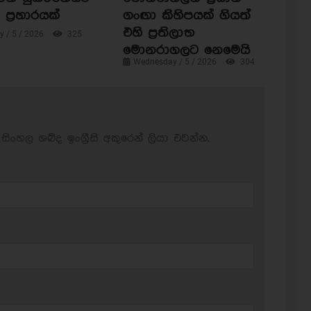
ප්‍රහාරයක්
ගංඟා කිහිපයක් ගියත්
එහි ප්‍රතිලාභ
 / 5 / 2026
325
මොනරාගලට නෙමෙයි
Wednesday / 5 / 2026
304
සිංහල ශබ්ද ඉංග්‍රීසි අකුරෙන් ලියා එවන්න.