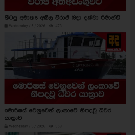
හිටපු අමාත්‍ය අකිල විරාජ් 18දා දක්වා රිමාන්ඩ්
Wednesday / 5 / 2026
473
මොරිෂස් වෙනුවෙන් ලංකාවේ නිපදවූ ධීවර
යාත්‍රාව
Wednesday / 5 / 2026
358