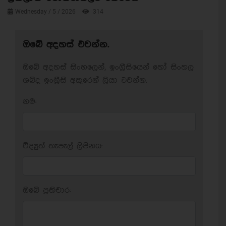
Wednesday / 5 / 2026
314
ඔබේ අදහස් එවන්න.
ඔබේ අදහස් සිංහලෙන්, ඉංග්‍රීසියෙන් හෝ සිංහල
ශබ්ද ඉංග්‍රීසි අකුරෙන් ලියා එවන්න.
නම:
විද්‍යුත් තැපැල් ලිපිනය:
ඔබේ ප‍්‍රතිචාර: