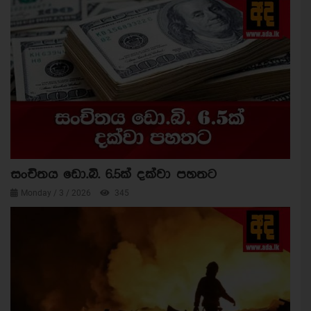
සංචිතය ඩො.බි. 6.5ක් දක්වා පහතට
Monday / 3 / 2026
345