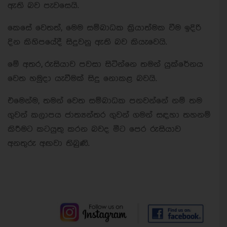
ඇති බව පැවසෙයි.
කෙසේ වෙතත්, මෙම සම්බාධක ක්‍රියාත්මක වීම ඉදිරි
දින කිහිපයේදී සිදුවනු ඇති බව කියැවෙයි.
මේ අතර, රුසියාව පවසා සිටින්නෙ තමන් යුක්රේනය
වෙත හමුදා යැවීමක් සිදු නොකළ බවයි.
එමෙන්ම, තමන් වෙත සම්බාධක පනවන්නේ නම් තම
ගුවන් කලාපය ජාත්‍යන්තර ගුවන් ගමන් සඳහා තහනම්
කිරීමට කටයුතු කරන බවද මීට පෙර රුසියාව
අනතුරු අඟවා තිබුණි.