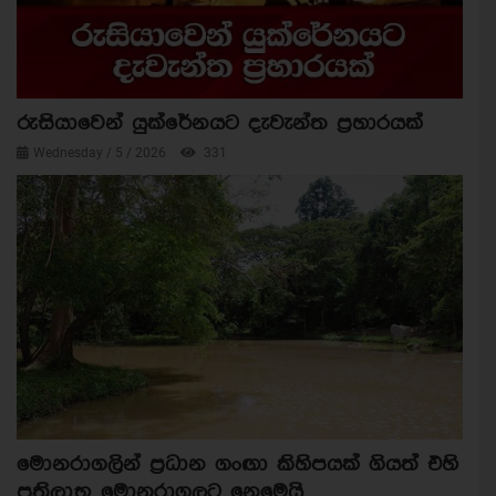
රුසියාවෙන් යුක්රේනයට දැවැන්ත ප්‍රහාරයක්
Wednesday / 5 / 2026
331
මොනරාගලින් ප්‍රධාන ගංඟා කිහිපයක් ගියත් එහි
ප්‍රතිලාභ මොනරාගලට නෙමෙයි