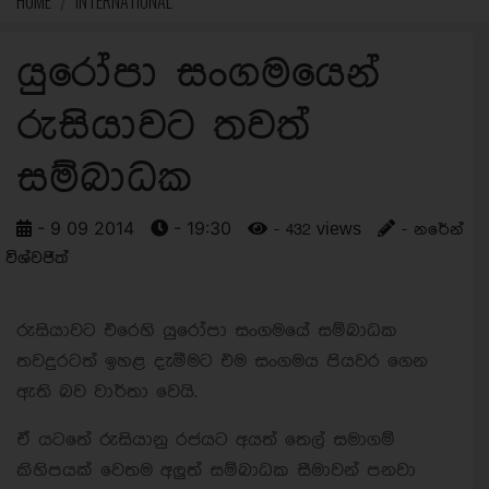
HOME
INTERNATIONAL
යුරෝපා සංගමයෙන්
රුසියාවට තවත්
සම්බාධක
- 9 09 2014
- 19:30
- 432 views
- නරේන්
විශ්වජිත්
රුසියාවට එරෙහි යුරෝපා සංගමයේ සම්බාධක
තවදුරටත් ඉහළ දැමීමට එම සංගමය පියවර ගෙන
ඇති බව වාර්තා වෙයි.
ඒ යටතේ රුසියානු රජයට අයත් තෙල් සමාගම්
කිහිපයක් වෙතම අලුත් සම්බාධක සීමාවන් පනවා