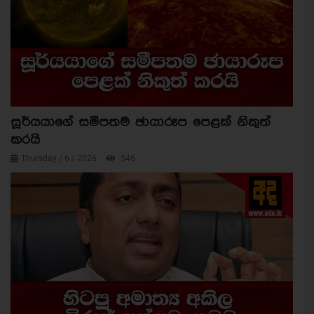
සූර්යයාගේ සමීපතම ඡායාරූප පෙළක් නිකුත්
කරයි
Thursday / 6 / 2026
546