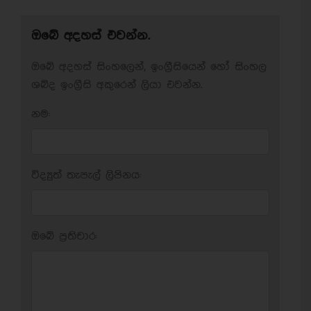
ඔබේ අදහස් එවන්න.
ඔබේ අදහස් සිංහලෙන්, ඉංග්‍රීසියෙන් හෝ සිංහල
ශබ්ද ඉංග්‍රීසි අකුරෙන් ලියා එවන්න.
නම:
විද්‍යුත් තැපැල් ලිපිනය:
ඔබේ ප‍්‍රතිචාර: