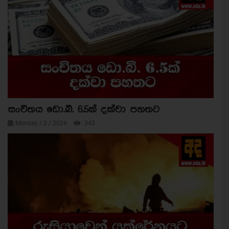
සංචිතය ඩො.බි. 6.5ක් දක්වා පහතට
Monday / 3 / 2026
343