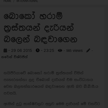
HOME
INTERNATIONAL
බොකෝ හරාම්
ත්‍රස්තයන් දැරියන්
බලෙන් බඳවාගෙන
- 29 06 2015
- 23:25
- 565 views
-
නරේන් විශ්වජිත්
නයිජීරියාවේ බොකෝ හරාම් ත්‍රස්තයන් විසින්
පැහැරගන්නා ලද චිබොක් දැරියන් එම සංවිධානය
වෙත බලහත්කාරයෙන් බඳවාගෙන ඇති බව බී.බී.සී.ය
පවසයි.
ඇසින් දුටු සාක්ෂිවලට අනුව මෙම දැරියන් මේ වනවිට