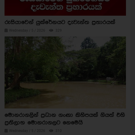
රුසියාවෙන් යුක්රේනයට දැවැන්ත ප්‍රහාරයක්
Wednesday / 5 / 2026
329
මොනරාගලින් ප්‍රධාන ගංඟා කිහිපයක් ගියත් එහි
ප්‍රතිලාභ මොනරාගලට නෙමෙයි
Wednesday / 5 / 2026
310