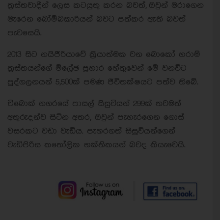
ත්‍රස්තවාදීන් ලෙස කටයුතු කරන බවත්, ඔවුන් මරාගෙන
මැරෙන බෝම්බකාරියන් බවට පත්කර ඇති බවත්
පැවසෙයි.
2013 සිට නයිජීරියාවේ ක්‍රියාත්මක වන බොකෝ හරාම්
ත්‍රස්තයන්ගේ ම්ලේඡ ප්‍රහාර හේතුවෙන් මේ වනවිට
පුද්ගලනයන් 5,500ක් පමණ ජීවිතක්ෂයට පත්ව තිබේ.
චිබොක් නගරයේ පාසල් සිසුවියන් 299ක් තවමත්
අතුරුදන්ව සිටින අතර, ඔවුන් පැහැරගෙන ගොස්
වසරකට වඩා වැඩිය. පැහරගත් සිසුවියන්ගෙන්
වැඩිපිරිස කතෝලික භක්තිකයන් බවද කියැවෙයි.