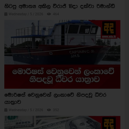
හිටපු අමාත්‍ය අකිල විරාජ් 18දා දක්වා රිමාන්ඩ්
Wednesday / 5 / 2026
464
මොරිෂස් වෙනුවෙන් ලංකාවේ නිපදවූ ධීවර
යාත්‍රාව
Wednesday / 5 / 2026
352