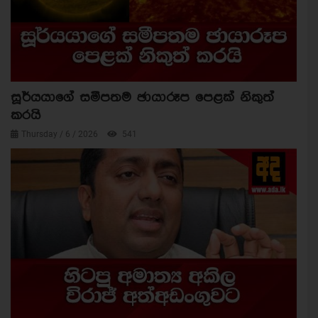
සූර්යයාගේ සමීපතම ඡායාරූප පෙළක් නිකුත්
කරයි
Thursday / 6 / 2026
541