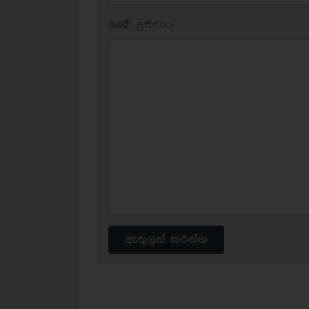
ඔබේ ප‍්‍රතිචාර:
ඇතුලත් කරන්න