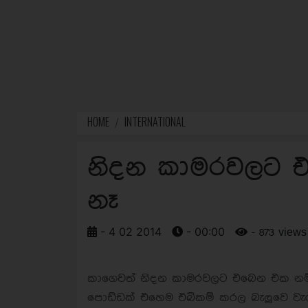
HOME
INTERNATIONAL
නිදන කාමරවලට 
නෑ
- 4 02 2014
- 00:00
- 873 views
කාගෙවත් නිදන කාමරවලට එබෙන එක නම් 
පොඩ්ඩක් එහෙම එබිකම් කරල බැලුවෙ වැර