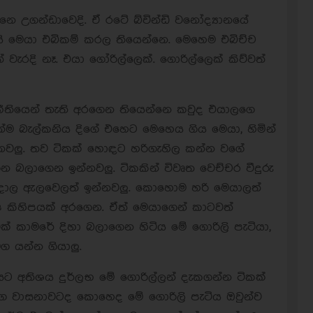
ෙ උගන්ඩාවෙදි. ඒ රටේ බ්වින්ඩි වනෝද්‍යානයේ
 මෙයා එබිකම් කරල තියෙන්නෙ. මෙහෙම එබිච්ච
වැරදි නෑ. එයා ගෝරිල්ලෙක්. ගොරිල්ලෙක් කිව්වත්
ීතියෙන් තැති අරගෙන තියෙන්නෙ කවුද එයාලගෙ
්ම බැල්කනිය දිගේ එහෙට මෙහෙය ගිය මෙයා, හිමින්
්නවලු. තව ටිකක් හොඳට හරිගැහිල කන්න වගේ
න බලාගෙන ඉන්නවලු. ටිකකින් විවෘත වෙච්චර වීදුරු
දාල ඇලවෙලත් ඉන්නවලු. කොහොම හරි මෙයාලත්
 කිහිපයක් අරගෙන. ඒත් මෙයාගෙන් කාටවත්
් කාමරේ දිහා බලාගෙන හිටිය මේ ගොරිලි පැටියා,
ග යන්න ගියාලු.
යට අතිශය දුර්ලභ මේ ගොරිල්ලන් දැකගන්න ටිකක්
ෙ වාසනාවටද කොහෙද මේ ගොරිලි පැටිය ඔවුන්ව