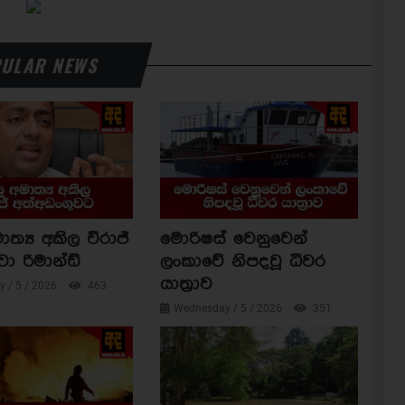
ULAR NEWS
ාත්‍ය අකිල විරාජ්
මොරිෂස් වෙනුවෙන්
වා රිමාන්ඩ්
ලංකාවේ නිපදවූ ධීවර
යාත්‍රාව
 / 5 / 2026
463
Wednesday / 5 / 2026
351