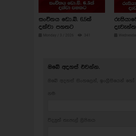
සංචිතය ඩො.බි. 6.5ක්
රුසියාව
දක්වා පහතට
දැවැන්ත 
Monday / 3 / 2026
341
Wednesday
ඔබේ අදහස් එවන්න.
ඔබේ අදහස් සිංහලෙන්, ඉංග්‍රීසියෙන් හෝ 
නම:
විද්‍යුත් තැපැල් ලිපිනය: