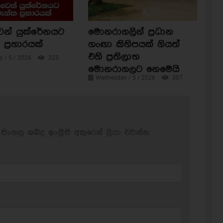
ෙන් යුක්රේනයට
මොනරාගලින් ප්‍රධාන
ප්‍රහාරයක්
ගංඟා කිහිපයක් ගියත්
එහි ප්‍රතිලාභ
 / 5 / 2026
325
මොනරාගලට නෙමෙයි
Wednesday / 5 / 2026
307
සිංහල ශබ්ද ඉංග්‍රීසි අකුරෙන් ලියා එවන්න.