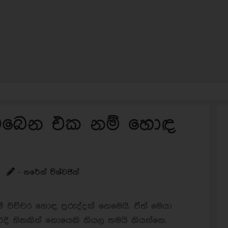
එබෙන එක නම් හොඳ
- නරේන් විශ්වජිත්
එච්චර හොඳ පුරුද්දක් නෙමෙයි. ඒත් මෙයා
දි හිතකින් නොයෙකි කියල තමයි කියන්නෙ.