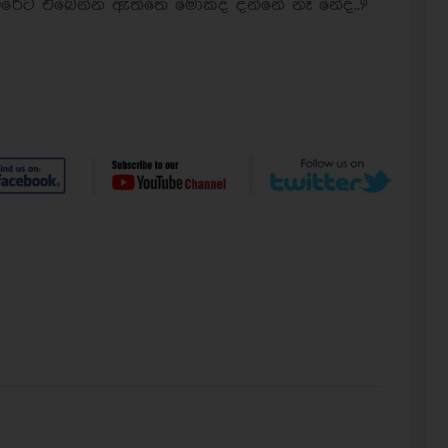
රේට එබෙන්න ඇත්තෙ මොකද දන්නේ නෑ නේද..?