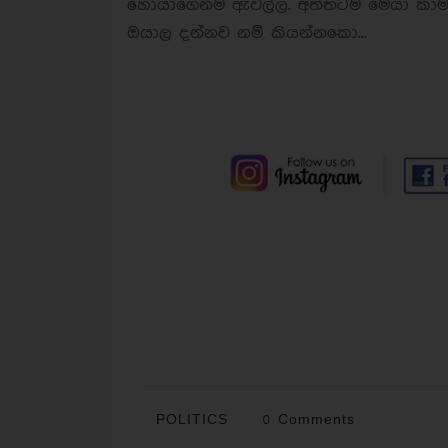
හොයාගෙනම ඇවිල්ල. අත්තටම මෙයා කාම
ඔයාල දන්නව නම් කියන්නකො...
POLITICS
0 Comments