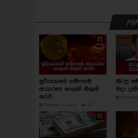
POP
සූර්යයාගේ සමීපතම
හිටපු අම
ඡායාරූප පෙළක් නිකුත්
18දා දක්
කරයි
Wednesday
Thursday / 6 / 2026
537