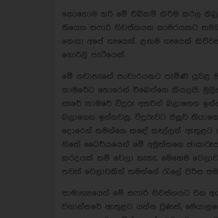
කොහොම හරි මේ එබිකම් කිරීම කරල තිබුන
තියෙන සෆාරි නිවස්නයක කාමරයකට තමයි
කෙනා අපේ නෑයෙක්. ළඟම නෑයෙක් කිව්වත් 
ගොරිලි පැටියෙක්.
මේ නවාතැනේ සංචාරයකට පැමිණි යුවළ භ
කාමරේට හොරෙන් එබෙන්නෙ කියලයි. මුලින
සැරේ කාමරේ වීදුරු අතරින් බලාගෙන ඉන
බලාගෙන ඉන්නවලු. වීදුරුවට ඔලුව තියාගෙ
දොරෙන් තමන්ගෙ කඳේ කෑල්ලක් ඇතුළට 
හිතේ ධෛර්යයෙන් මේ අමුත්තගෙ ඡායාරූප
කරදයක් නම් වෙලා නැහැ. මෙහෙම වෙලාවක
තවත් වෙලාවකින් තමන්ගේ රැලේ පිරිස සම
සාමාන්‍යයෙන් මේ සෆාරි නිවස්නයට එන අ
වනාන්තරේ ඇතුළට යන්න වුණත්, මෙයාලග