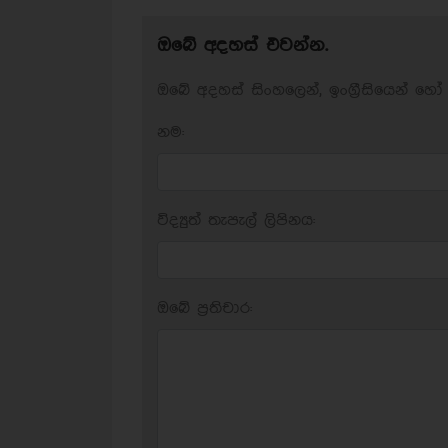
ඔබේ අදහස් එවන්න.
ඔබේ අදහස් සිංහලෙන්, ඉංග්‍රීසියෙන් හෝ 
නම:
විද්‍යුත් තැපැල් ලිපිනය:
ඔබේ ප‍්‍රතිචාර: