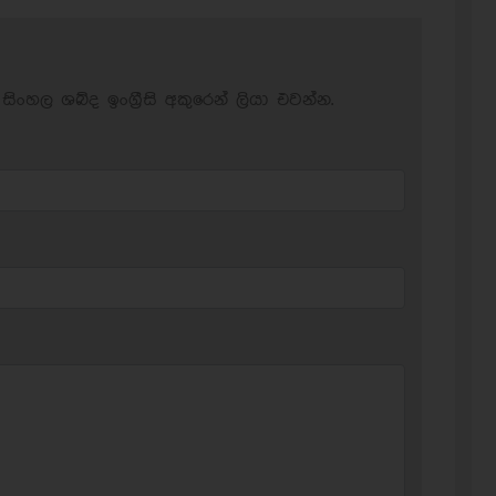
සිංහල ශබ්ද ඉංග්‍රීසි අකුරෙන් ලියා එවන්න.