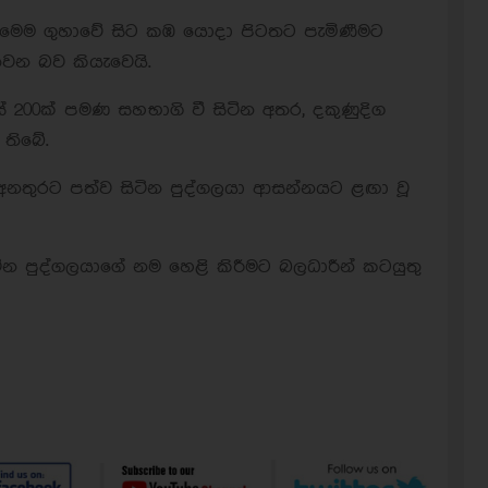
 මෙම ගුහාවේ සිට කඹ යොදා පිටතට පැමිණීමට
වන බව කියැවෙයි.
් 200ක් පමණ සහභාගි වී සිටින අතර, දකුණුදිග
 තිබේ.
 අනතුරට පත්ව සිටින පුද්ගලයා ආසන්නයට ළඟා වූ
ින පුද්ගලයාගේ නම හෙළි කිරීමට බලධාරීන් කටයුතු