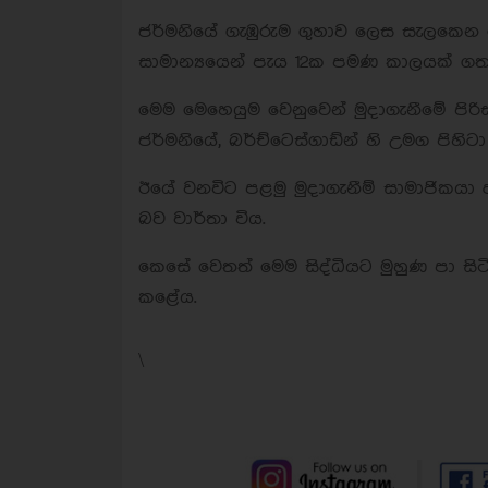
ජර්මනියේ ගැඹුරුම ගුහාව ලෙස සැලකෙන
සාමාන්‍යයෙන් පැය 12ක පමණ කාලයක් ගත
මෙම මෙහෙයුම වෙනුවෙන් මුදාගැනීමේ පිරිස
ජර්මනියේ, බර්ච්ටෙස්ගාඩ්න් හි උමග පිහිටා
ඊයේ වනවිට පළමු මුදාගැනීම් සාමාජිකයා
බව වාර්තා විය.
කෙසේ වෙතත් මෙම සිද්ධියට මුහුණ පා සිට
කළේය.
\