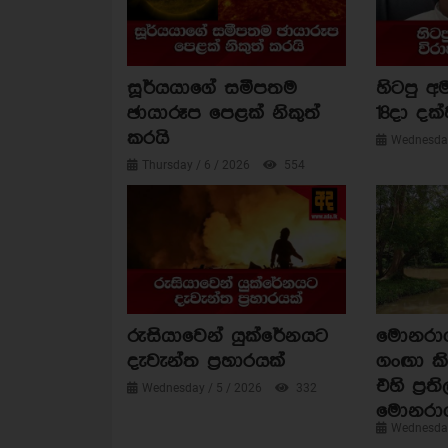
සූර්යයාගේ සමීපතම
හිටපු අම
ඡායාරූප පෙළක් නිකුත්
18දා දක්
කරයි
Wednesday
Thursday / 6 / 2026
554
රුසියාවෙන් යුක්රේනයට
මොනරාගල
දැවැන්ත ප්‍රහාරයක්
ගංඟා කි
එහි ප්‍රත
Wednesday / 5 / 2026
332
මොනරා
Wednesday