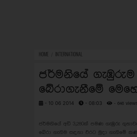
HOME
INTERNATIONAL
ජර්මනියේ ගැඹුරුම
බේරාගැනීමේ මෙහෙය
- 10 06 2014
- 08:03
- 646 view
ජර්මනියේ අඩි 3,280ක් පමණ ගැඹුරු ගුහාවක
බේරා ගැනීම සඳහා එරට මුදා ගැනීමේ කණ්ඩ