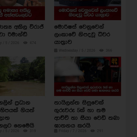
ාත්‍ය අකිල විරාජ්
මොරිෂස් වෙනුවෙන්
වා රිමාන්ඩ්
ලංකාවේ නිපදවූ ධීවර
යාත්‍රාව
 / 5 / 2026
474
Wednesday / 5 / 2026
366
ින් ප්‍රධාන
තායිලන්ත සිසුවෙක්
හිපයක් ගියත්
ගුරුවරු 5ක් හා තම
ිලාභ
ආච්චි හා සීයා වෙඩි තබා
ගලට නෙමෙයි
ඝාතනය කරයි
 / 5 / 2026
319
Friday / 7 / 2026
291