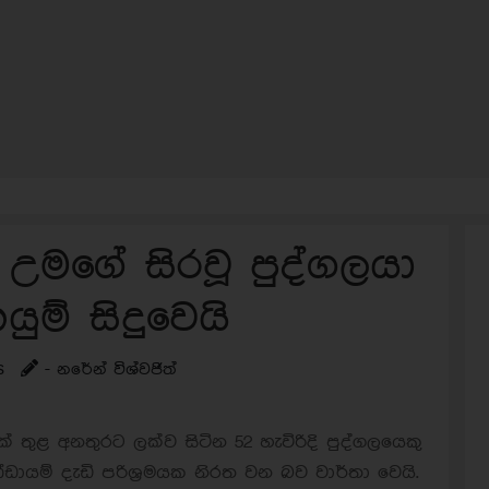
 උමගේ සිරවූ පුද්ගලයා
ුම් සිදුවෙයි
s
- නරේන් විශ්වජිත්
් තුළ අනතුරට ලක්ව සිටින 52 හැවිරිදි පුද්ගලයෙකු
ායම් දැඩි පරිශ්‍රමයක නිරත වන බව වාර්තා වෙයි.