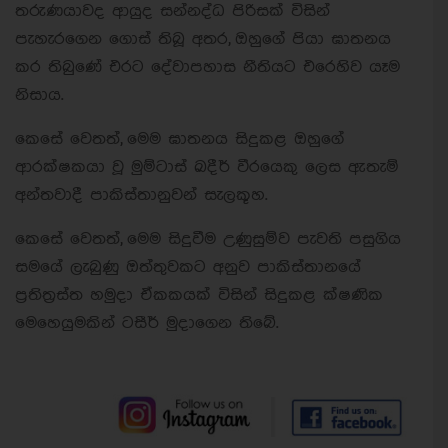
තරුණයාවද ආයුද සන්නද්ධ පිරිසක් විසින්
පැහැරගෙන ගොස් තිබූ අතර, ඔහුගේ පියා ඝාතනය
කර තිබුණේ එරට දේවාපහාස නීතියට එරෙහිව යෑම
නිසාය.
කෙසේ වෙතත්, මෙම ඝාතනය සිදුකළ ඔහුගේ
ආරක්ෂකයා වූ මුම්ටාස් ඛදීර් වීරයෙකු ලෙස ඇතැම්
අන්තවාදී පාකිස්තානුවන් සැලකූහ.
කෙසේ වෙතත්, මෙම සිදුවීම උණුසුම්ව පැවති පසුගිය
සමයේ ලැබුණු ඔත්තුවකට අනුව පාකිස්තානයේ
ප්‍රතිත්‍රස්ත හමුදා ඒකකයක් විසින් සිදුකළ ක්ෂණික
මෙහෙයුමකින් ටසීර් මුදාගෙන තිබේ.