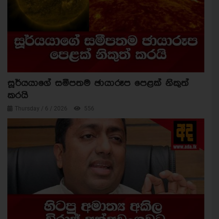
සූර්යයාගේ සමීපතම ඡායාරූප පෙළක් නිකුත්
කරයි
Thursday / 6 / 2026
556