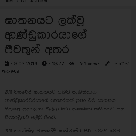
HOME
INTERNATIONAL
ඝාතනයට ලක්වූ
ආණ්ඩුකාරයාගේ
ජීවතුන් අතර
- 9 03 2016
- 19:22
- 649 views
- නරේන්
විශ්වජිත්
2011 වසරේදී ඝාතනයට ලක්වූ පාකිස්තාන
ආණ්ඩුකාරවරයාගේ පැහැරගත් පුතා එම ඝාතනය
සිදුකළ පුද්ගලයා එල්ලා මරා දැමීමෙන් සතියකට පසු
නිරුපද්‍රිතව හමුවී තිබේ.
2011 අගෝස්තු මාසයේදී ෂාහ්බාස් ටසීර් නමැති මෙම