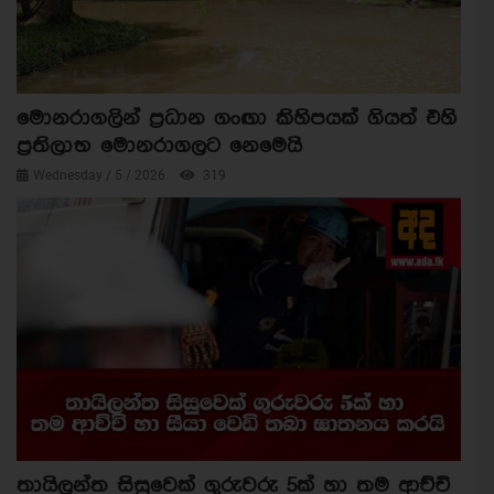
මොනරාගලින් ප්‍රධාන ගංඟා කිහිපයක් ගියත් එහි
ප්‍රතිලාභ මොනරාගලට නෙමෙයි
Wednesday / 5 / 2026
319
තායිලන්ත සිසුවෙක් ගුරුවරු 5ක් හා තම ආච්චි