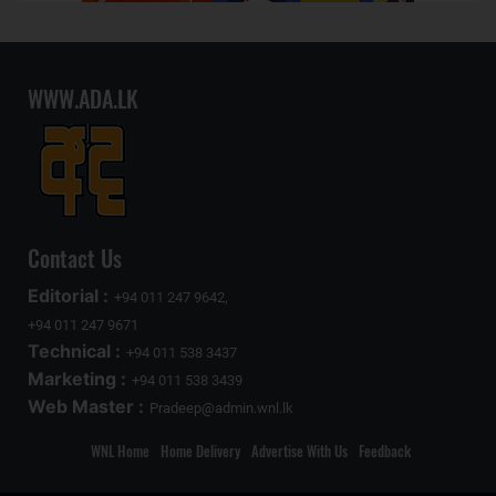
WWW.ADA.LK
Contact Us
Editorial :
+94 011 247 9642,
+94 011 247 9671
Technical :
+94 011 538 3437
Marketing :
+94 011 538 3439
Web Master :
Pradeep@admin.wnl.lk
WNL Home
Home Delivery
Advertise With Us
Feedback