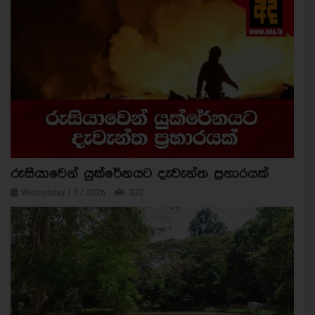
රුසියාවෙන් යුක්රේනයට දැවැන්ත ප්‍රහාරයක්
Wednesday / 5 / 2026
332