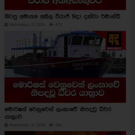
හිටපු අමාත්‍ය අකිල විරාජ් 18දා දක්වා රිමාන්ඩ්
Wednesday / 5 / 2026
475
මොරිෂස් වෙනුවෙන් ලංකාවේ නිපදවූ ධීවර
යාත්‍රාව
Wednesday / 5 / 2026
366