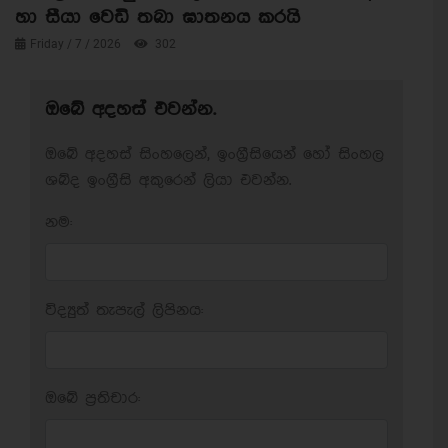
හා සීයා වෙඩි තබා ඝාතනය කරයි
Friday / 7 / 2026
302
ඔබේ අදහස් එවන්න.
ඔබේ අදහස් සිංහලෙන්, ඉංග්‍රීසියෙන් හෝ සිංහල
ශබ්ද ඉංග්‍රීසි අකුරෙන් ලියා එවන්න.
නම:
විද්‍යුත් තැපැල් ලිපිනය:
ඔබේ ප‍්‍රතිචාර: