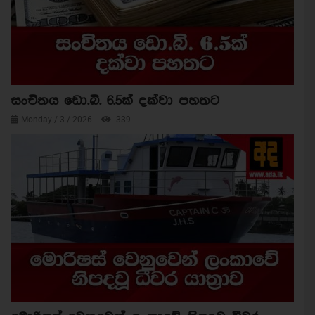
සංචිතය ඩො.බි. 6.5ක් දක්වා පහතට
Monday / 3 / 2026
339