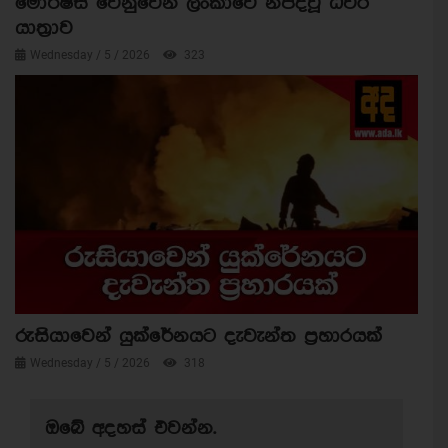
මොරිෂස් වෙනුවෙන් ලංකාවේ නිපදවූ ධීවර
යාත්‍රාව
Wednesday / 5 / 2026
323
රුසියාවෙන් යුක්රේනයට දැවැන්ත ප්‍රහාරයක්
Wednesday / 5 / 2026
318
ඔබේ අදහස් එවන්න.