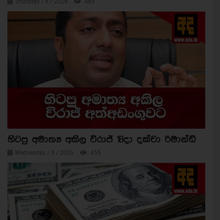
Thursday / 6 / 2026
485
හිටපු අමාත්‍ය අකිල විරාජ් 18දා දක්වා රිමාන්ඩ්
Wednesday / 5 / 2026
455