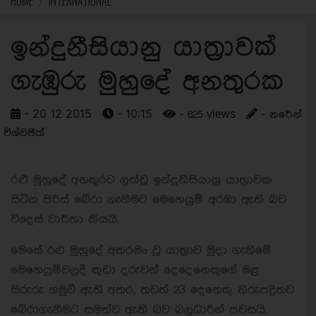
HOME
INTERNATIONAL
ඉන්දුනීසියානු යාත්‍රාවක්
ගැඹුරු මුහුදේ අනතුරක
- 20 12 2015
- 10:15
- 625 views
- නරේන්
විශ්වජිත්
රළු මුහුදේ අනතුරට ලක්වූ ඉන්දුනීසියානු යාත්‍රාවක
සිටින පිරිස් බේරා ගැනීමට මෙහෙයුම් අරඹා ඇති බව
විදෙස් වාර්තා කියයි.
මෙසේ රළු මුහුදේ අතරමං වූ යාත්‍රාව මුදා ගැනීමේ
මෙහෙයුම්වලදී කුඩා දරුවන් දෙදෙනෙකුගේ මළ
සිරුරු හමුවී ඇති අතර, තවත් 23 දෙනෙකු නිරුපද්‍රිතව
බේරාගැනීමට සමත්ව ඇති බව බලධාරීන් පවසයි.