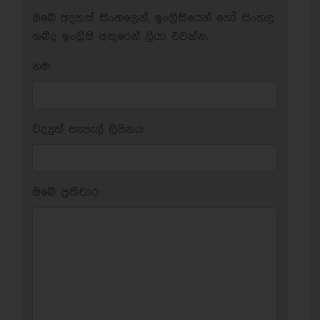
ඔබේ අදහස් සිංහලෙන්, ඉංග්‍රීසියෙන් හෝ සිංහල
ශබ්ද ඉංග්‍රීසි අකුරෙන් ලියා එවන්න.
නම:
විද්‍යුත් තැපැල් ලිපිනය:
ඔබේ ප‍්‍රතිචාර: