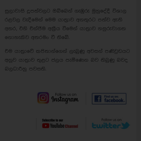
සුලාවාසි දූපත්වලට ඔබ්බෙන් ගැඹුරු මුහුදේදී විශාල
රළවල වැදීමෙන් මෙම යාත්‍රාව අනතුරට පත්ව ඇති
අතර, එහි එන්ජිම අක්‍රීය වීමෙන් යාත්‍රාව හසුරුවාගත
නොහැකිව අතරමං වී තිබේ.
එම යාත්‍රාවේ කපිතාන්ගෙන් ලැබුණු අවසන් පණිවුඩයට
අනුව යාත්‍රාව තුළට ජලය පැමිණෙන බව තිබුණු බවද
බලධාරීහු පවසති.