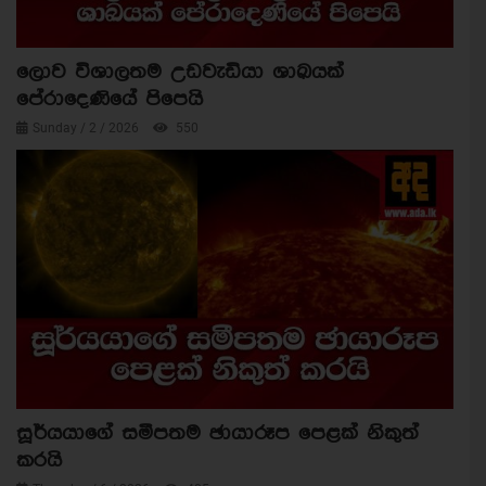
ලොව විශාලතම උඩවැඩියා ශාඛයක්
පේරාදෙණියේ පිපෙයි
Sunday / 2 / 2026
550
සූර්යයාගේ සමීපතම ඡායාරූප පෙළක් නිකුත්
කරයි