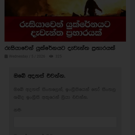
රුසියාවෙන් යුක්රේනයට දැවැන්ත ප්‍රහාරයක්
Wednesday / 5 / 2026
325
ඔබේ අදහස් එවන්න.
ඔබේ අදහස් සිංහලෙන්, ඉංග්‍රීසියෙන් හෝ සිංහල
ශබ්ද ඉංග්‍රීසි අකුරෙන් ලියා එවන්න.
නම: