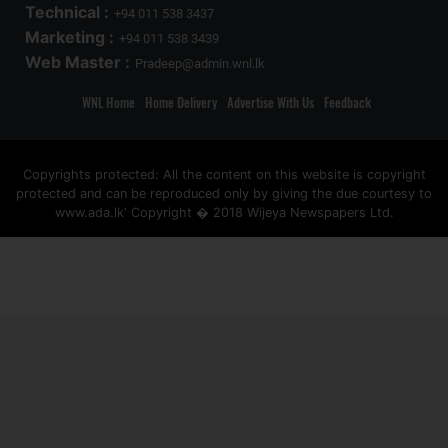
Technical :
+94 011 538 3437
Marketing :
+94 011 538 3439
Web Master :
Pradeep@admin.wnl.lk
WNL Home
Home Delivery
Advertise With Us
Feedback
Copyrights protected: All the content on this website is copyright
protected and can be reproduced only by giving the due courtesy to
www.ada.lk' Copyright � 2018 Wijeya Newspapers Ltd.
ad space