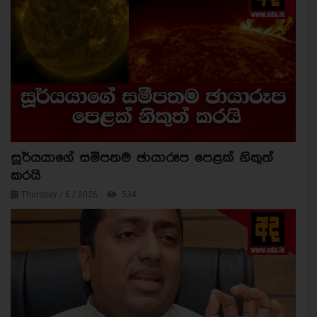
සූර්යයාගේ සමීපතම ඡායාරූප පෙළක් නිකුත්
කරයි
Thursday / 6 / 2026
534