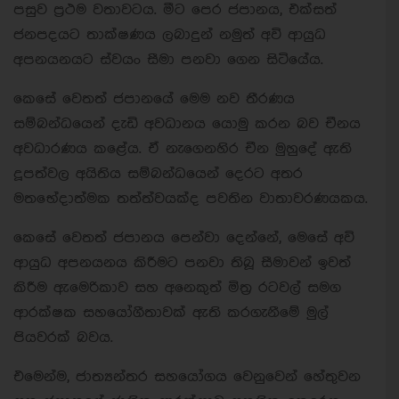
පසුව ප්‍රථම වතාවටය. මීට පෙර ජපානය, එක්සත්
ජනපදයට තාක්ෂණය ලබාදුන් නමුත් අවි ආයුධ
අපනයනයට ස්වයං සීමා පනවා ගෙන සිටියේය.
කෙසේ වෙතත් ජපානයේ මෙම නව තීරණය
සම්බන්ධයෙන් දැඩි අවධානය යොමු කරන බව චීනය
අවධාරණය කළේය. ඒ නැගෙනහිර චීන මුහුදේ ඇති
දූපත්වල අයිතිය සම්බන්ධයෙන් දෙරට අතර
මතභේදාත්මක තත්ත්වයක්ද පවතින වාතාවරණයකය.
කෙසේ වෙතත් ජපානය පෙන්වා දෙන්නේ, මෙසේ අවි
ආයුධ අපනයනය කිරීමට පනවා තිබූ සීමාවන් ඉවත්
කිරීම ඇමෙරිකාව සහ අනෙකුත් මිත්‍ර රටවල් සමග
ආරක්ෂක සහයෝගීතාවක් ඇති කරගැනීමේ මුල්
පියවරක් බවය.
එමෙන්ම, ජාත්‍යන්තර සහයෝගය වෙනුවෙන් හේතුවන