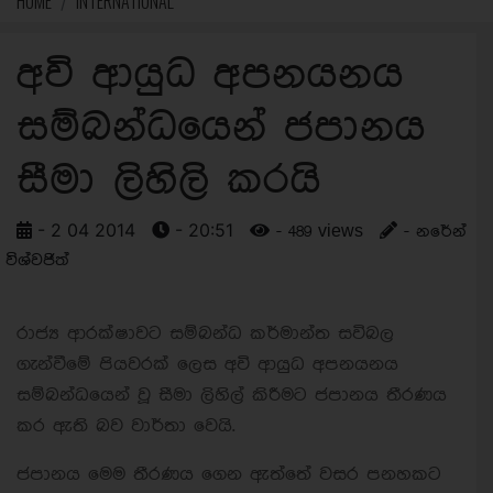
HOME
INTERNATIONAL
අවි ආයුධ අපනයනය
සම්බන්ධයෙන් ජපානය
සීමා ලිහිලි කරයි
- 2 04 2014
- 20:51
- 489 views
- නරේන්
විශ්වජිත්
රාජ්‍ය ආරක්ෂාවට සම්බන්ධ කර්මාන්ත සවිබල
ගැන්වීමේ පියවරක් ලෙස අවි ආයුධ අපනයනය
සම්බන්ධයෙන් වූ සීමා ලිහිල් කිරීමට ජපානය තීරණය
කර ඇති බව වාර්තා වෙයි.
ජපානය මෙම තීරණය ගෙන ඇත්තේ වසර පනහකට