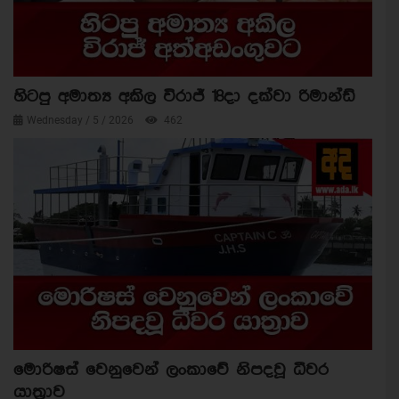
හිටපු අමාත්‍ය අකිල විරාජ් 18දා දක්වා රිමාන්ඩ්
Wednesday / 5 / 2026
462
මොරිෂස් වෙනුවෙන් ලංකාවේ නිපදවූ ධීවර
යාත්‍රාව