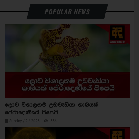
POPULAR NEWS
ලොව විශාලතම උඩවැඩියා ශාඛයක්
පේරාදෙණියේ පිපෙයි
Sunday / 2 / 2026
556