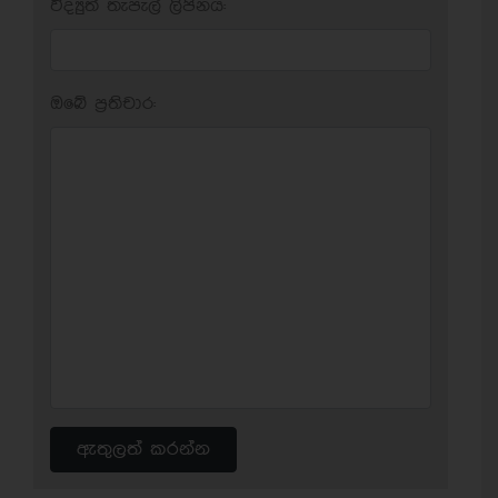
විද්‍යුත් තැපැල් ලිපිනය:
ඔබේ ප‍්‍රතිචාර:
ඇතුලත් කරන්න