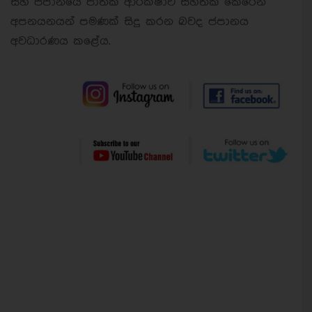
සහ ජපානයේ ජාතික ආරක්ෂාව සහතික කෙරෙන
අපනයනයන් පමණක් සිදු කරන බවද ජපානය
අවධාරණය කළේය.