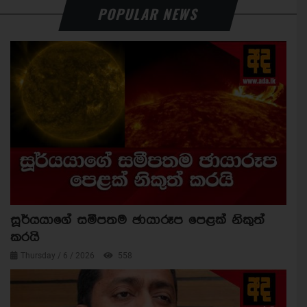
POPULAR NEWS
සූර්යයාගේ සමීපතම ඡායාරූප පෙළක් නිකුත්
කරයි
Thursday / 6 / 2026
558