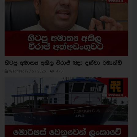
හිටපු අමාත්‍ය අකිල විරාජ් 18දා දක්වා රිමාන්ඩ්
Wednesday / 5 / 2026
478