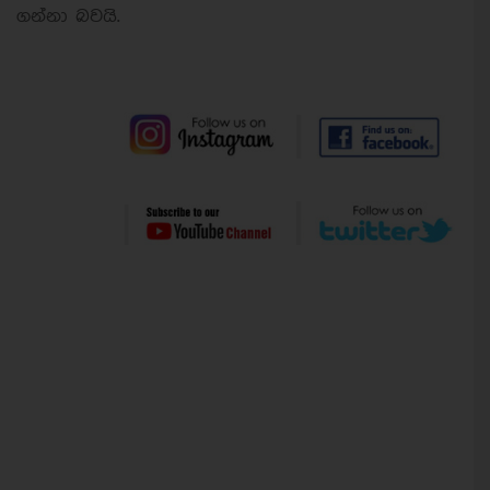
ගන්නා බවයි.