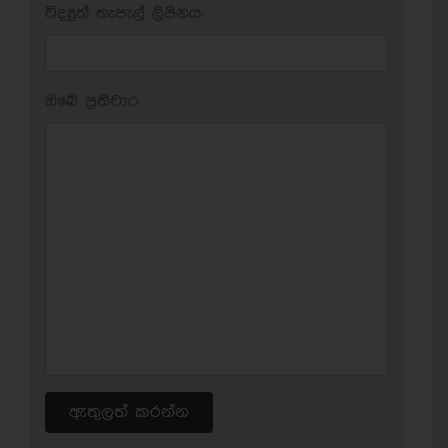
විද්‍යුත් තැපැල් ලිපිනය:
ඔබේ ප‍්‍රතිචාර:
ඇතුලත් කරන්න