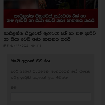
තායිලන්ත සිසුවෙක් ගුරුවරු 5ක් හා තම ආච්චි
හා සීයා වෙඩි තබා ඝාතනය කරයි
Friday / 7 / 2026
311
ඔබේ අදහස් එවන්න.
ඔබේ අදහස් සිංහලෙන්, ඉංග්‍රීසියෙන් හෝ සිංහල
ශබ්ද ඉංග්‍රීසි අකුරෙන් ලියා එවන්න.
නම: