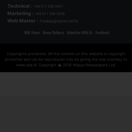
Technical :
+94 011 538 3437
Marketing :
+94 011 538 3439
Web Master :
Pradeep@admin.wnl.lk
WNL Home
Home Delivery
Advertise With Us
Feedback
Copyrights protected: All the content on this website is copyright
protected and can be reproduced only by giving the due courtesy to
www.ada.lk' Copyright � 2018 Wijeya Newspapers Ltd.
ad space