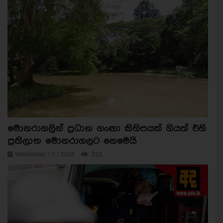
මොනරාගලින් ප්‍රධාන ගංඟා කිහිපයක් ගියත් එහි
ප්‍රතිලාභ මොනරාගලට නෙමෙයි
Wednesday / 5 / 2026
322