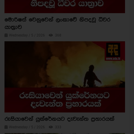
මොරිෂස් වෙනුවෙන් ලංකාවේ නිපදවූ ධීවර
යාත්‍රාව
Wednesday / 5 / 2026
368
රුසියාවෙන් යුක්රේනයට දැවැන්ත ප්‍රහාරයක්
Wednesday / 5 / 2026
333