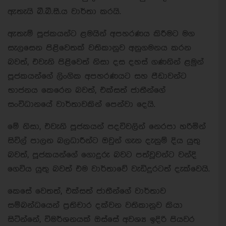
ඇතැයි බී.බී.සී.ය වාර්තා කරයි.
ඇතැම් පූජකයන්ට ළමයින් අපහරණය කිරීමට මග
සැලසෙන පිළිවෙතක් වතිකානුව අනුගමනය කරන
බවත්, එවැනි පිළිවෙත් නිසා දස දහස් ගණනින් ළමුන්
පූජකයන්ගේ ලිංගික අපහරණයට සහ පීඩාවන්ට
භාජනය කෙරෙන බවත්, එක්සත් ජාතීන්ගේ
සංවිධානයේ වාර්තාවකින් පෙන්වා දෙයි.
මේ නිසා, එවැනි පූජකයන් පදවිවලින් නෙරපා හරිමින්
සිවිල් පාලන බලධාරීන්ට ඔවුන් ගැන දැනුම් දිය යුතු
බවත්, පූජකයන්ගේ ගොදුරු බවට පත්වූවන්ට වන්දි
ගෙවිය යුතු බවත් එම වාර්තාවේ වැඩිදුරටත් දැක්වෙයි.
කෙසේ වෙතත්, එක්සත් ජාතීන්ගේ වාර්තාව
සම්බන්ධයෙන් ප්‍රතිචාර දක්වන වතිකානුව කියා
සිටින්නේ, විමර්ශනයක් ඔස්සේ අවශ්‍ය ඉදිරි පියවර