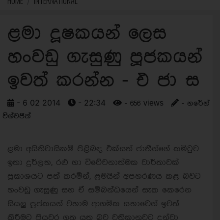
HOME
INTERNATIONAL
ළමා දූෂකයන් ලෙස
හංවඩු ගැසුණු පූජකයන්
ඉවත් කරන්න - එ ජා ස
- 6 02 2014
- 22:34
- 656 views
- නරේන්
විශ්වජිත්
ළමා අයිතිවාසිකම් පිළිබඳ එක්සත් ජාතීන්ගේ කමිටුව
ඉතා දුර්ලභ, රළු හා විවේචනාත්මක වාර්තාවක්
ප්‍රකාශයට පත් කරමින්, ළමයින් අපහරණය කළ බවට
හංවඩු ගැසුණු සහ ඒ සම්බන්ධයෙන් සැක කෙරෙන
සියලු පූජකයන් වහාම ආගමික සභාවෙන් ඉවත්
කිරීමට පියවර ගත යුතු බව වතිකානුවට දන්වා