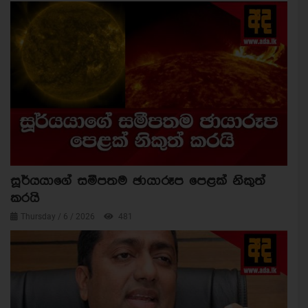
සූර්යයාගේ සමීපතම ඡායාරූප පෙළක් නිකුත්
කරයි
Thursday / 6 / 2026
481