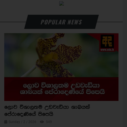
POPULAR NEWS
ලොව විශාලතම උඩවැඩියා ශාඛයක්
පේරාදෙණියේ පිපෙයි
Sunday / 2 / 2026
549