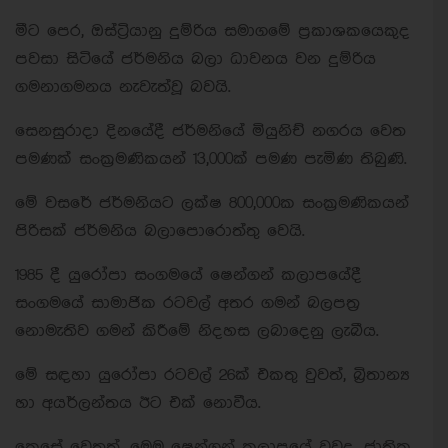
මීට පෙර, ඔස්ට්‍රියානු දුම්රිය සමාගමේ ප්‍රකාශකයෙකුද
පවසා සිටියේ ජර්මනිය බලා ධාවනය වන දුම්රිය
ගමනාගමනය නැවැත්වූ බවයි.
සෙනසුරාදා දිනයේදී ජර්මනියේ මියුනිච් නගරය වෙත
පමණක් සංක්‍රමණිකයන් 13,000ක් පමණ පැමිණ තිබුණි.
මේ වසරේ ජර්මනියට ලක්ෂ 800,000ක සංක්‍රමණිකයන්
පිරිසක් ජර්මනිය බලාපොරොත්තු වෙයි.
1985 දී යුරෝපා සංගමයේ ෂෙන්ගන් කලාපයේදී
සංගමයේ සාමාජික රටවල් අතර ගමන් බලපත්‍ර
නොමැතිව ගමන් කිරීමේ නිදහස ලබාදෙනු ලැබීය.
මේ සඳහා යුරෝපා රටවල් 26ක් එකතු වුවත්, බ්‍රිතාන්‍ය
හා අයර්ලන්තය ඊට එක් නොවීය.
කෙසේ වෙතත්, මෙම ෂෙන්ගන් කලාපයේ වුවද, ජාතික