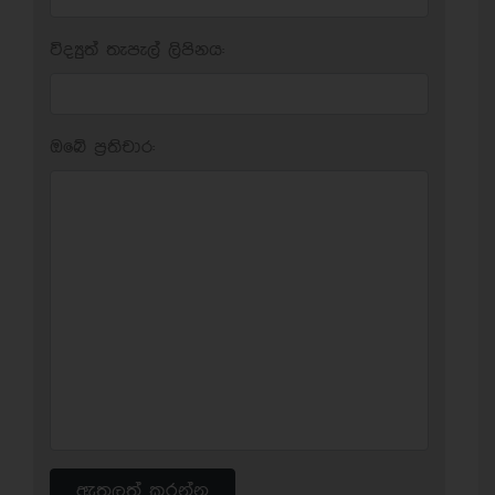
විද්‍යුත් තැපැල් ලිපිනය:
ඔබේ ප‍්‍රතිචාර:
ඇතුලත් කරන්න