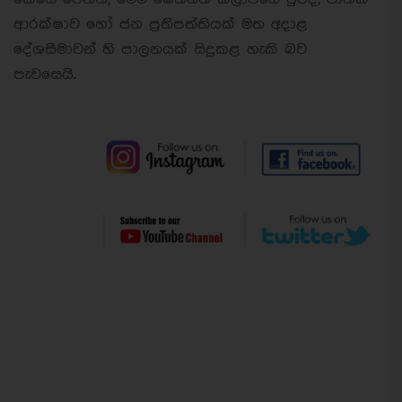
ආරක්ෂාව හෝ ජන ප්‍රතිපත්තියක් මත අදාළ
දේශසීමාවන් හි පාලනයක් සිදුකළ හැකි බව
පැවසෙයි.