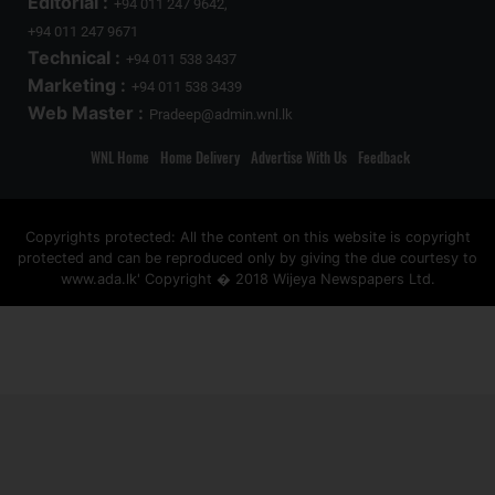
Editorial :
+94 011 247 9642,
+94 011 247 9671
Technical :
+94 011 538 3437
Marketing :
+94 011 538 3439
Web Master :
Pradeep@admin.wnl.lk
WNL Home
Home Delivery
Advertise With Us
Feedback
Copyrights protected: All the content on this website is copyright
protected and can be reproduced only by giving the due courtesy to
www.ada.lk' Copyright � 2018 Wijeya Newspapers Ltd.
ad space