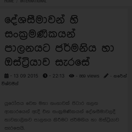
HOME
INTERNATIONAL
දේශසීමාවන් හි
සංක්‍රමණිකයන්
පාලනයට ජර්මනිය හා
ඔස්ට්‍රියාව සැරසේ
- 13 09 2015
- 22:13
- 869 views
- නරේන්
විශ්වජිත්
යුරෝපය වෙත මහා ගංගාවක් පිටාර ගලන
ආකාරයෙන් ඇදී එන සංක්‍රමණිකයන් දේශසීමාවලදී
තාවකාලිකව පාලනය කිරීමට ජර්මනිය හා ඔස්ට්‍රියාව
සැරසෙයි.