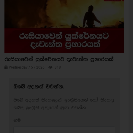
රුසියාවෙන් යුක්රේනයට දැවැන්ත ප්‍රහාරයක්
Wednesday / 5 / 2026
318
ඔබේ අදහස් එවන්න.
ඔබේ අදහස් සිංහලෙන්, ඉංග්‍රීසියෙන් හෝ සිංහල
ශබ්ද ඉංග්‍රීසි අකුරෙන් ලියා එවන්න.
නම: