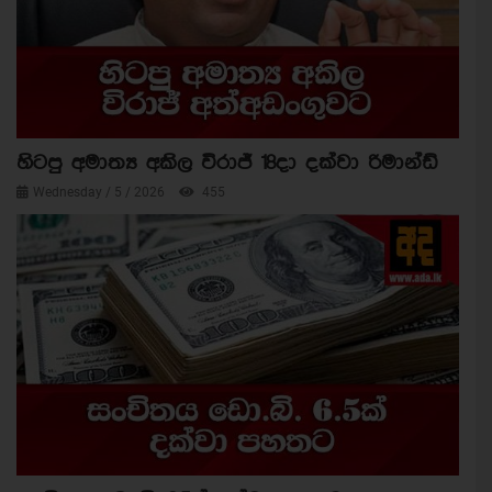
හිටපු අමාත්‍ය අකිල විරාජ් 18දා දක්වා රිමාන්ඩ්
Wednesday / 5 / 2026
455