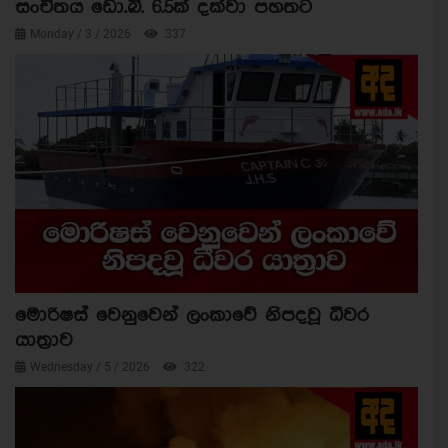
සංචිතය ඩො.බි. 6.5ක් දක්වා පහතට
Monday / 3 / 2026
337
මොරිෂස් වෙනුවෙන් ලංකාවේ නිපදවූ ධීවර
යාත්‍රාව
Wednesday / 5 / 2026
322